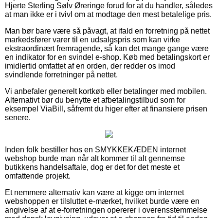
Hjerte Sterling Sølv Øreringe forud for at du handler, således
at man ikke er i tvivl om at modtage den mest betalelige pris.
Man bør bare være så påvagt, at ifald en forretning på nettet
markedsfører varer til en udsalgspris som kan virke
ekstraordinært fremragende, så kan det mange gange være
en indikator for en svindel e-shop. Køb med betalingskort er
imidlertid omfattet af en orden, der redder os imod
svindlende forretninger på nettet.
Vi anbefaler generelt kortkøb eller betalinger med mobilen.
Alternativt bør du benytte et afbetalingstilbud som for
eksempel ViaBill, såfremt du higer efter at finansiere prisen
senere.
Inden folk bestiller hos en SMYKKEKÆDEN internet
webshop burde man når alt kommer til alt gennemse
butikkens handelsaftale, dog er det for det meste et
omfattende projekt.
Et nemmere alternativ kan være at kigge om internet
webshoppen er tilsluttet e-mærket, hvilket burde være en
angivelse af at e-forretningen opererer i overensstemmelse