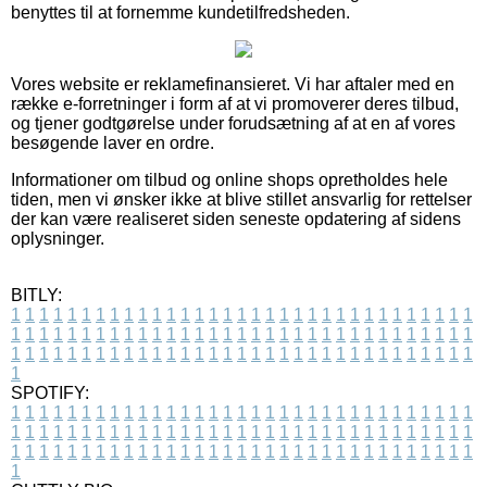
benyttes til at fornemme kundetilfredsheden.
Vores website er reklamefinansieret. Vi har aftaler med en
række e-forretninger i form af at vi promoverer deres tilbud,
og tjener godtgørelse under forudsætning af at en af vores
besøgende laver en ordre.
Informationer om tilbud og online shops opretholdes hele
tiden, men vi ønsker ikke at blive stillet ansvarlig for rettelser
der kan være realiseret siden seneste opdatering af sidens
oplysninger.
BITLY:
1
1
1
1
1
1
1
1
1
1
1
1
1
1
1
1
1
1
1
1
1
1
1
1
1
1
1
1
1
1
1
1
1
1
1
1
1
1
1
1
1
1
1
1
1
1
1
1
1
1
1
1
1
1
1
1
1
1
1
1
1
1
1
1
1
1
1
1
1
1
1
1
1
1
1
1
1
1
1
1
1
1
1
1
1
1
1
1
1
1
1
1
1
1
1
1
1
1
1
1
SPOTIFY:
1
1
1
1
1
1
1
1
1
1
1
1
1
1
1
1
1
1
1
1
1
1
1
1
1
1
1
1
1
1
1
1
1
1
1
1
1
1
1
1
1
1
1
1
1
1
1
1
1
1
1
1
1
1
1
1
1
1
1
1
1
1
1
1
1
1
1
1
1
1
1
1
1
1
1
1
1
1
1
1
1
1
1
1
1
1
1
1
1
1
1
1
1
1
1
1
1
1
1
1