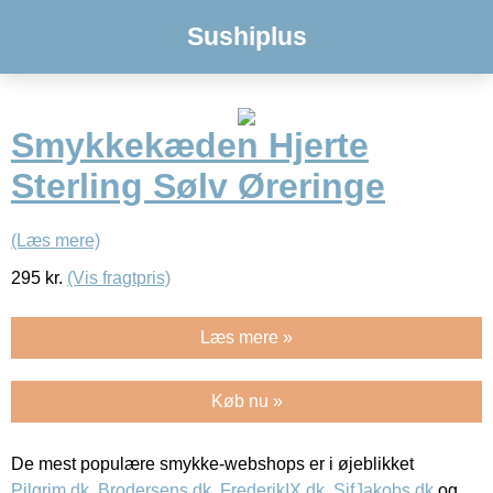
Sushiplus
Smykkekæden Hjerte
Sterling Sølv Øreringe
(Læs mere)
295
kr.
(Vis fragtpris)
Læs mere »
Køb nu »
De mest populære smykke-webshops er i øjeblikket
Pilgrim.dk
,
Brodersens.dk
,
FrederikIX.dk
,
SifJakobs.dk
og