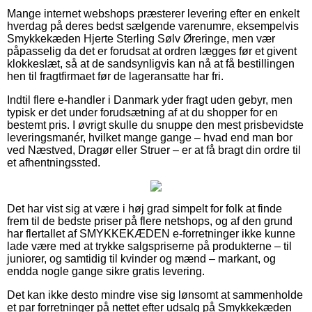
Mange internet webshops præsterer levering efter en enkelt
hverdag på deres bedst sælgende varenumre, eksempelvis
Smykkekæden Hjerte Sterling Sølv Øreringe, men vær
påpasselig da det er forudsat at ordren lægges før et givent
klokkeslæt, så at de sandsynligvis kan nå at få bestillingen
hen til fragtfirmaet før de lageransatte har fri.
Indtil flere e-handler i Danmark yder fragt uden gebyr, men
typisk er det under forudsætning af at du shopper for en
bestemt pris. I øvrigt skulle du snuppe den mest prisbevidste
leveringsmanér, hvilket mange gange – hvad end man bor
ved Næstved, Dragør eller Struer – er at få bragt din ordre til
et afhentningssted.
Det har vist sig at være i høj grad simpelt for folk at finde
frem til de bedste priser på flere netshops, og af den grund
har flertallet af SMYKKEKÆDEN e-forretninger ikke kunne
lade være med at trykke salgspriserne på produkterne – til
juniorer, og samtidig til kvinder og mænd – markant, og
endda nogle gange sikre gratis levering.
Det kan ikke desto mindre vise sig lønsomt at sammenholde
et par forretninger på nettet efter udsalg på Smykkekæden