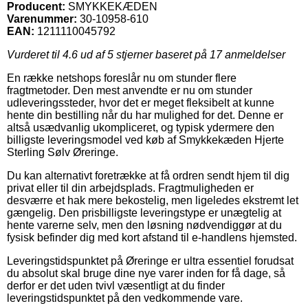
Producent:
SMYKKEKÆDEN
Varenummer:
30-10958-610
EAN:
1211110045792
Vurderet til
4.6
ud af 5 stjerner baseret på
17
anmeldelser
En række netshops foreslår nu om stunder flere
fragtmetoder. Den mest anvendte er nu om stunder
udleveringssteder, hvor det er meget fleksibelt at kunne
hente din bestilling når du har mulighed for det. Denne er
altså usædvanlig ukompliceret, og typisk ydermere den
billigste leveringsmodel ved køb af Smykkekæden Hjerte
Sterling Sølv Øreringe.
Du kan alternativt foretrække at få ordren sendt hjem til dig
privat eller til din arbejdsplads. Fragtmuligheden er
desværre et hak mere bekostelig, men ligeledes ekstremt let
gængelig. Den prisbilligste leveringstype er unægtelig at
hente varerne selv, men den løsning nødvendiggør at du
fysisk befinder dig med kort afstand til e-handlens hjemsted.
Leveringstidspunktet på Øreringe er ultra essentiel forudsat
du absolut skal bruge dine nye varer inden for få dage, så
derfor er det uden tvivl væsentligt at du finder
leveringstidspunktet på den vedkommende vare.