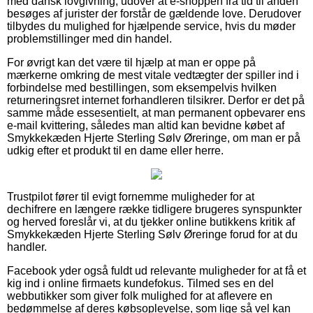
med dansk lovgivning, udover at e-shoppen fra tid til anden
besøges af jurister der forstår de gældende love. Derudover
tilbydes du mulighed for hjælpende service, hvis du møder
problemstillinger med din handel.
For øvrigt kan det være til hjælp at man er oppe på
mærkerne omkring de mest vitale vedtægter der spiller ind i
forbindelse med bestillingen, som eksempelvis hvilken
returneringsret internet forhandleren tilsikrer. Derfor er det på
samme måde essesentielt, at man permanent opbevarer ens
e-mail kvittering, således man altid kan bevidne købet af
Smykkekæden Hjerte Sterling Sølv Øreringe, om man er på
udkig efter et produkt til en dame eller herre.
Trustpilot fører til evigt fornemme muligheder for at
dechifrere en længere række tidligere brugeres synspunkter
og herved foreslår vi, at du tjekker online butikkens kritik af
Smykkekæden Hjerte Sterling Sølv Øreringe forud for at du
handler.
Facebook yder også fuldt ud relevante muligheder for at få et
kig ind i online firmaets kundefokus. Tilmed ses en del
webbutikker som giver folk mulighed for at aflevere en
bedømmelse af deres købsoplevelse, som lige så vel kan