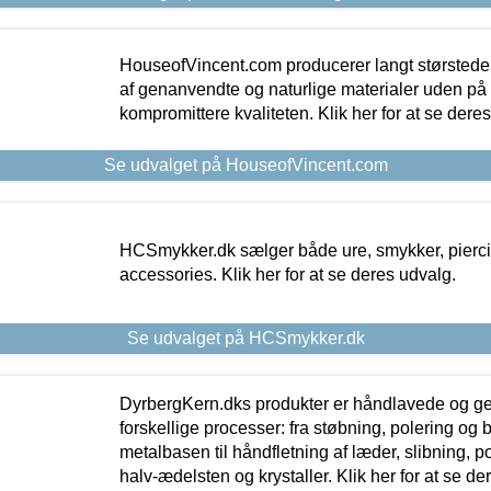
HouseofVincent.com producerer langt størstede
af genanvendte og naturlige materialer uden p
kompromittere kvaliteten. Klik her for at se dere
Se udvalget på HouseofVincent.com
HCSmykker.dk sælger både ure, smykker, pierc
accessories. Klik her for at se deres udvalg.
Se udvalget på HCSmykker.dk
DyrbergKern.dks produkter er håndlavede og 
forskellige processer: fra støbning, polering og
metalbasen til håndfletning af læder, slibning, p
halv-ædelsten og krystaller. Klik her for at se de