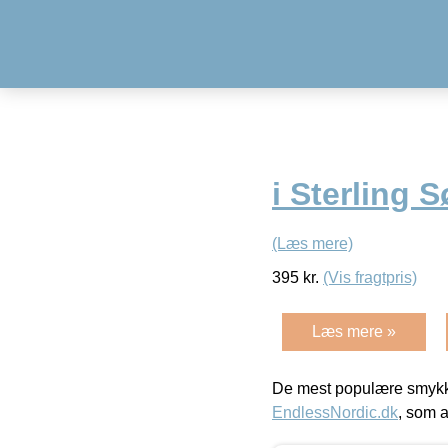
i Sterling 
(Læs mere)
395
kr.
(Vis fragtpris)
Læs mere »
De mest populære smykk
EndlessNordic.dk
, som a