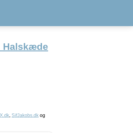
 Halskæde
IX.dk
,
SifJakobs.dk
og