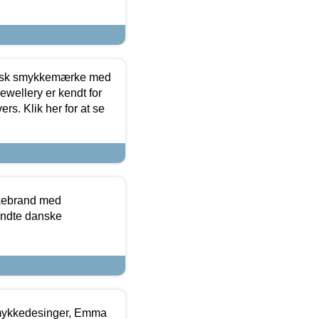
dansk smykkemærke med
ewellery er kendt for
ers. Klik her for at se
kkebrand med
ndte danske
mykkedesinger, Emma