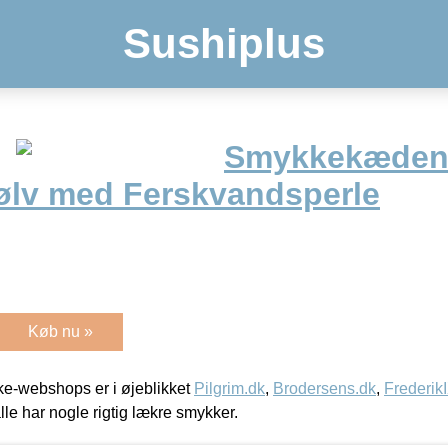
Sushiplus
Smykkekæden
Sølv med Ferskvandsperle
Køb nu »
e-webshops er i øjeblikket
Pilgrim.dk
,
Brodersens.dk
,
Frederik
lle har nogle rigtig lækre smykker.