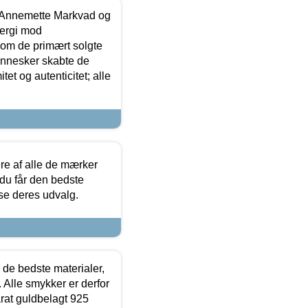
- Annemette Markvad og
ergi mod
som de primært solgte
mennesker skabte de
et og autenticitet; alle
.
re af alle de mærker
 du får den bedste
 se deres udvalg.
 de bedste materialer,
 Alle smykker er derfor
arat guldbelagt 925