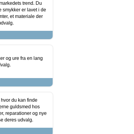
markedets trend. Du
e smykker er lavet i de
ter, et materiale der
udvalg.
 og ure fra en lang
dvalg.
 hvor du kan finde
terne guldsmed hos
r, reparationer og nye
se deres udvalg.