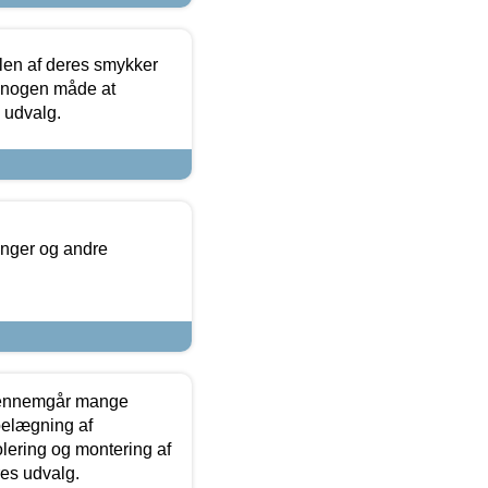
len af deres smykker
å nogen måde at
s udvalg.
inger og andre
gennemgår mange
 belægning af
olering og montering af
res udvalg.