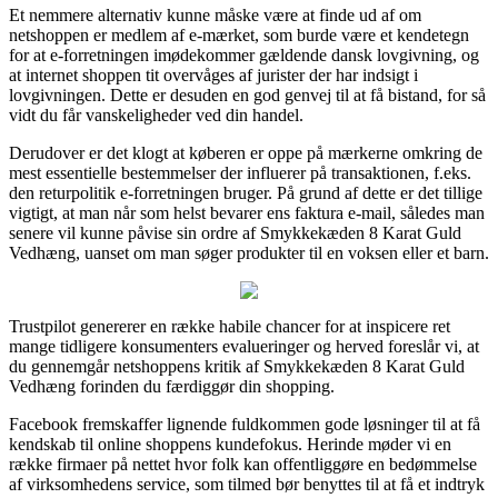
Et nemmere alternativ kunne måske være at finde ud af om
netshoppen er medlem af e-mærket, som burde være et kendetegn
for at e-forretningen imødekommer gældende dansk lovgivning, og
at internet shoppen tit overvåges af jurister der har indsigt i
lovgivningen. Dette er desuden en god genvej til at få bistand, for så
vidt du får vanskeligheder ved din handel.
Derudover er det klogt at køberen er oppe på mærkerne omkring de
mest essentielle bestemmelser der influerer på transaktionen, f.eks.
den returpolitik e-forretningen bruger. På grund af dette er det tillige
vigtigt, at man når som helst bevarer ens faktura e-mail, således man
senere vil kunne påvise sin ordre af Smykkekæden 8 Karat Guld
Vedhæng, uanset om man søger produkter til en voksen eller et barn.
Trustpilot genererer en række habile chancer for at inspicere ret
mange tidligere konsumenters evalueringer og herved foreslår vi, at
du gennemgår netshoppens kritik af Smykkekæden 8 Karat Guld
Vedhæng forinden du færdiggør din shopping.
Facebook fremskaffer lignende fuldkommen gode løsninger til at få
kendskab til online shoppens kundefokus. Herinde møder vi en
række firmaer på nettet hvor folk kan offentliggøre en bedømmelse
af virksomhedens service, som tilmed bør benyttes til at få et indtryk