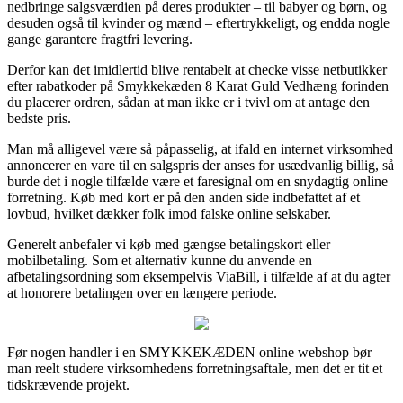
nedbringe salgsværdien på deres produkter – til babyer og børn, og
desuden også til kvinder og mænd – eftertrykkeligt, og endda nogle
gange garantere fragtfri levering.
Derfor kan det imidlertid blive rentabelt at checke visse netbutikker
efter rabatkoder på Smykkekæden 8 Karat Guld Vedhæng forinden
du placerer ordren, sådan at man ikke er i tvivl om at antage den
bedste pris.
Man må alligevel være så påpasselig, at ifald en internet virksomhed
annoncerer en vare til en salgspris der anses for usædvanlig billig, så
burde det i nogle tilfælde være et faresignal om en snydagtig online
forretning. Køb med kort er på den anden side indbefattet af et
lovbud, hvilket dækker folk imod falske online selskaber.
Generelt anbefaler vi køb med gængse betalingskort eller
mobilbetaling. Som et alternativ kunne du anvende en
afbetalingsordning som eksempelvis ViaBill, i tilfælde af at du agter
at honorere betalingen over en længere periode.
Før nogen handler i en SMYKKEKÆDEN online webshop bør
man reelt studere virksomhedens forretningsaftale, men det er tit et
tidskrævende projekt.