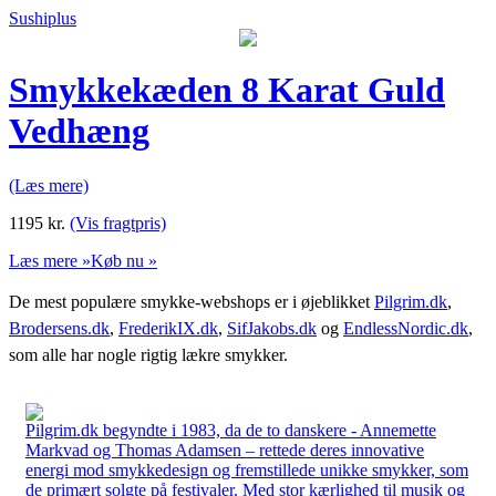
Sushiplus
Smykkekæden 8 Karat Guld
Vedhæng
(Læs mere)
1195
kr.
(Vis fragtpris)
Læs mere »
Køb nu »
De mest populære smykke-webshops er i øjeblikket
Pilgrim.dk
,
Brodersens.dk
,
FrederikIX.dk
,
SifJakobs.dk
og
EndlessNordic.dk
,
som alle har nogle rigtig lækre smykker.
Pilgrim.dk begyndte i 1983, da de to danskere - Annemette
Markvad og Thomas Adamsen – rettede deres innovative
energi mod smykkedesign og fremstillede unikke smykker, som
de primært solgte på festivaler. Med stor kærlighed til musik og