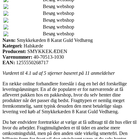
Besøg webshop
Besøg webshop
Besøg webshop
Besøg webshop
Besøg webshop
Navn:
Smykkekæden 8 Karat Guld Vedhæng
Kategori:
Halskæde
Producent:
SMYKKEKÆDEN
Varenummer:
40-70513-1030
EAN:
1255550268717
Vurderet til
4.1
ud af 5 stjerner baseret på
11
anmeldelser
En række online forhandlere foreslår i dag en hel del forskellige
leveringsløsninger. En af de populære er for nærværende at få
afleveret pakken hos en pakkeshop, hvor du selv henter dine
produkter når det passer dig bedst. Fragttypen er nemlig meget
fremkommelig, samt typisk desuden den mest betalelige slags
levering ved køb af Smykkekæden 8 Karat Guld Vedhæng.
Du bør endvidere foretrække at vælge at få udbragt til dit hus eller til
hvor du arbejder. Fragtmuligheden er til tider en anelse mere
omkostningsfuld, men på den anden side virkelig smertefri. Den
billigste form for fragt vil dog utvivlsomt være at du selv henter