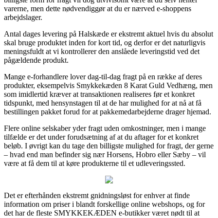
varerne, men dette nødvendiggør at du er nærved e-shoppens
arbejdslager.
Antal dages levering på Halskæde er ekstremt aktuel hvis du absolut
skal bruge produktet inden for kort tid, og derfor er det naturligvis
meningsfuldt at vi kontrollerer den anslåede leveringstid ved det
pågældende produkt.
Mange e-forhandlere lover dag-til-dag fragt på en række af deres
produkter, eksempelvis Smykkekæden 8 Karat Guld Vedhæng, men
som imidlertid kræver at transaktionen realiseres før et konkret
tidspunkt, med hensynstagen til at de har mulighed for at nå at få
bestillingen pakket forud for at pakkemedarbejderne drager hjemad.
Flere online selskaber yder fragt uden omkostninger, men i mange
tilfælde er det under forudsætning af at du aftager for et konkret
beløb. I øvrigt kan du tage den billigste mulighed for fragt, der gerne
– hvad end man befinder sig nær Horsens, Hobro eller Sæby – vil
være at få dem til at køre produkterne til et udleveringssted.
Det er efterhånden ekstremt gnidningsløst for enhver at finde
information om priser i blandt forskellige online webshops, og for
det har de fleste SMYKKEKÆDEN e-butikker været nødt til at