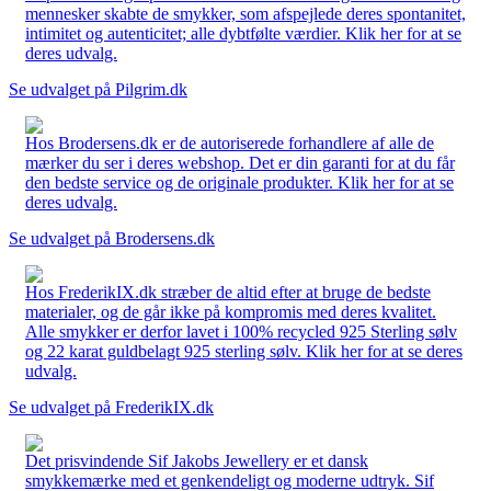
mennesker skabte de smykker, som afspejlede deres spontanitet,
intimitet og autenticitet; alle dybtfølte værdier. Klik her for at se
deres udvalg.
Se udvalget på Pilgrim.dk
Hos Brodersens.dk er de autoriserede forhandlere af alle de
mærker du ser i deres webshop. Det er din garanti for at du får
den bedste service og de originale produkter. Klik her for at se
deres udvalg.
Se udvalget på Brodersens.dk
Hos FrederikIX.dk stræber de altid efter at bruge de bedste
materialer, og de går ikke på kompromis med deres kvalitet.
Alle smykker er derfor lavet i 100% recycled 925 Sterling sølv
og 22 karat guldbelagt 925 sterling sølv. Klik her for at se deres
udvalg.
Se udvalget på FrederikIX.dk
Det prisvindende Sif Jakobs Jewellery er et dansk
smykkemærke med et genkendeligt og moderne udtryk. Sif