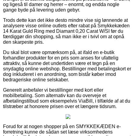
og ligeså til damer og herrer – enormt, og endda nogle
gange byde på levering uden gebyr.
Trods dette kan det ikke desto mindre vise sig lønnende at
analysere visse online outlets efter rabat på Smykkekæden
14 Karat Guld Ring med Diamant 0,20 Carat W/SI før du
færdiggør din shopping, så man ikke er i tvivl om at opnå
den skarpeste pris.
Du skal blot være opmærksom på, at ifald en e-butik
forhandler produkter for en pris som anses for ufattelig
attraktiv, så kunne det undertiden være et tegn på en
snydagtig online webshop. Bestillinger med betalingskort er
dog inkluderet i en anordning, som bistår køber imod
bedrageriske online selskaber.
Generelt anbefaler vi bestillinger med kort eller
mobilbetaling. Som alternativ kan du overveje et
afbetalingstilbud som eksempelvis ViaBill, i tilfælde af at du
tilstræber at honorere prisen over et længere tidsrum.
Forud for at nogen shopper på en SMYKKEKÆDEN e-
forretning kunne de sådan set læse virksomhedens