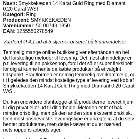
Navn:
Smykkekæden 14 Karat Guld Ring med Diamant
0,20 Carat W/SI
Kategori:
Ring
Producent:
SMYKKEKÆDEN
Varenummer:
50-00743-1850
EAN:
1255550278549
Vurderet til
4.1
ud af 5 stjerner baseret på
8
anmeldelser
Temmelig mange online butikker giver efterhånden en hel
del forskellige metoder til levering. Det mest almindelige er
p.t. levering til en pakkeshop, fordi det så er super fleksibelt
for dig at kunne hente de købte produkter på et valgfrit
tidspunkt. Fragtformen er nemlig temmelig overkommelig, og
tit ligeledes den mindst kostelige type af levering ved køb af
Smykkekæden 14 Karat Guld Ring med Diamant 0,20 Carat
W/SI.
Du kan endvidere planlægge at få produkterne leveret hjem
til dig privat eller ud til dit arbejde. Metoden er tit et hak
mindre prisbillig, men på den anden side ekstremt praktisk.
Den mest prisbevidste leveringstype er unægtelig at du selv
henter produkterne, men dette kræver at du er nærved
netshoppens arbejdslager.