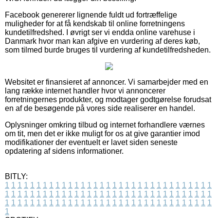
Facebook genererer lignende fuldt ud fortræffelige
muligheder for at få kendskab til online forretningens
kundetilfredshed. I øvrigt ser vi endda online varehuse i
Danmark hvor man kan afgive en vurdering af deres køb,
som tilmed burde bruges til vurdering af kundetilfredsheden.
Websitet er finansieret af annoncer. Vi samarbejder med en
lang række internet handler hvor vi annoncerer
forretningernes produkter, og modtager godtgørelse forudsat
en af de besøgende på vores side realiserer en handel.
Oplysninger omkring tilbud og internet forhandlere værnes
om tit, men det er ikke muligt for os at give garantier imod
modifikationer der eventuelt er lavet siden seneste
opdatering af sidens informationer.
BITLY:
1
1
1
1
1
1
1
1
1
1
1
1
1
1
1
1
1
1
1
1
1
1
1
1
1
1
1
1
1
1
1
1
1
1
1
1
1
1
1
1
1
1
1
1
1
1
1
1
1
1
1
1
1
1
1
1
1
1
1
1
1
1
1
1
1
1
1
1
1
1
1
1
1
1
1
1
1
1
1
1
1
1
1
1
1
1
1
1
1
1
1
1
1
1
1
1
1
1
1
1