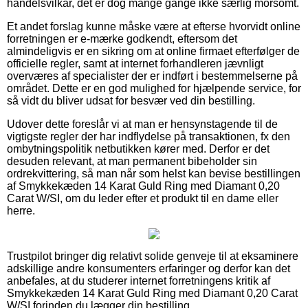
handelsvilkår, det er dog mange gange ikke særlig morsomt.
Et andet forslag kunne måske være at efterse hvorvidt online
forretningen er e-mærke godkendt, eftersom det
almindeligvis er en sikring om at online firmaet efterfølger de
officielle regler, samt at internet forhandleren jævnligt
overværes af specialister der er indført i bestemmelserne på
området. Dette er en god mulighed for hjælpende service, for
så vidt du bliver udsat for besvær ved din bestilling.
Udover dette foreslår vi at man er hensynstagende til de
vigtigste regler der har indflydelse på transaktionen, fx den
ombytningspolitik netbutikken kører med. Derfor er det
desuden relevant, at man permanent bibeholder sin
ordrekvittering, så man når som helst kan bevise bestillingen
af Smykkekæden 14 Karat Guld Ring med Diamant 0,20
Carat W/SI, om du leder efter et produkt til en dame eller
herre.
Trustpilot bringer dig relativt solide genveje til at eksaminere
adskillige andre konsumenters erfaringer og derfor kan det
anbefales, at du studerer internet forretningens kritik af
Smykkekæden 14 Karat Guld Ring med Diamant 0,20 Carat
W/SI forinden du lægger din bestilling.