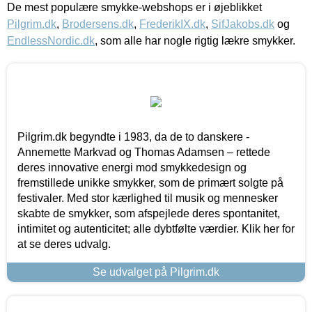
De mest populære smykke-webshops er i øjeblikket
Pilgrim.dk
,
Brodersens.dk
,
FrederikIX.dk
,
SifJakobs.dk
og
EndlessNordic.dk
, som alle har nogle rigtig lækre smykker.
Pilgrim.dk begyndte i 1983, da de to danskere -
Annemette Markvad og Thomas Adamsen – rettede
deres innovative energi mod smykkedesign og
fremstillede unikke smykker, som de primært solgte på
festivaler. Med stor kærlighed til musik og mennesker
skabte de smykker, som afspejlede deres spontanitet,
intimitet og autenticitet; alle dybtfølte værdier. Klik her for
at se deres udvalg.
Se udvalget på Pilgrim.dk