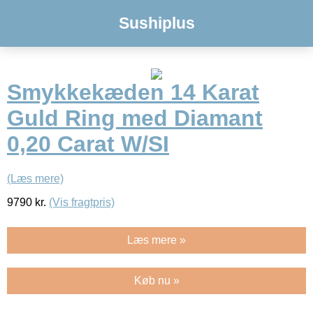
Sushiplus
Smykkekæden 14 Karat
Guld Ring med Diamant
0,20 Carat W/SI
(Læs mere)
9790
kr.
(Vis fragtpris)
Læs mere »
Køb nu »