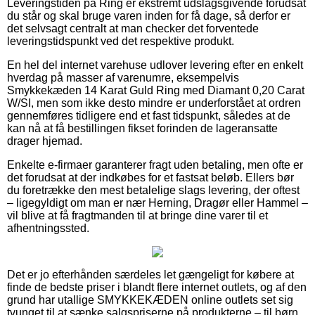
Leveringstiden på Ring er ekstremt udslagsgivende forudsat
du står og skal bruge varen inden for få dage, så derfor er
det selvsagt centralt at man checker det forventede
leveringstidspunkt ved det respektive produkt.
En hel del internet varehuse udlover levering efter en enkelt
hverdag på masser af varenumre, eksempelvis
Smykkekæden 14 Karat Guld Ring med Diamant 0,20 Carat
W/SI, men som ikke desto mindre er underforstået at ordren
gennemføres tidligere end et fast tidspunkt, således at de
kan nå at få bestillingen fikset forinden de lageransatte
drager hjemad.
Enkelte e-firmaer garanterer fragt uden betaling, men ofte er
det forudsat at der indkøbes for et fastsat beløb. Ellers bør
du foretrække den mest betalelige slags levering, der oftest
– ligegyldigt om man er nær Herning, Dragør eller Hammel –
vil blive at få fragtmanden til at bringe dine varer til et
afhentningssted.
Det er jo efterhånden særdeles let gængeligt for købere at
finde de bedste priser i blandt flere internet outlets, og af den
grund har utallige SMYKKEKÆDEN online outlets set sig
tvunget til at sænke salgspriserne på produkterne – til børn,