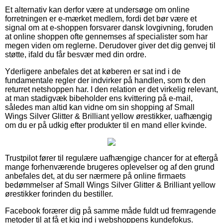
Et alternativ kan derfor være at undersøge om online
forretningen er e-mærket medlem, fordi det bør være et
signal om at e-shoppen forsvarer dansk lovgivning, foruden
at online shoppen ofte gennemses af specialister som har
megen viden om reglerne. Derudover giver det dig genvej til
støtte, ifald du får besvær med din ordre.
Yderligere anbefales det at køberen er sat ind i de
fundamentale regler der indvirker på handlen, som fx den
returret netshoppen har. I den relation er det virkelig relevant,
at man stadigvæk bibeholder ens kvittering på e-mail,
således man altid kan vidne om sin shopping af Small
Wings Silver Glitter & Brilliant yellow ørestikker, uafhængig
om du er på udkig efter produkter til en mand eller kvinde.
Trustpilot fører til regulære uafhængige chancer for at eftergå
mange forhenværende brugeres oplevelser og af den grund
anbefales det, at du ser nærmere på online firmaets
bedømmelser af Small Wings Silver Glitter & Brilliant yellow
ørestikker forinden du bestiller.
Facebook forærer dig på samme måde fuldt ud fremragende
metoder til at få et kig ind i webshoppens kundefokus.