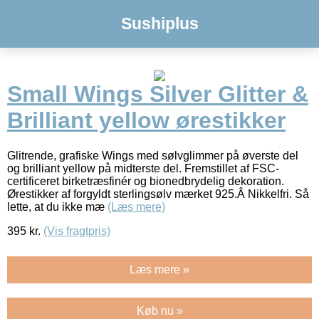
Sushiplus
Small Wings Silver Glitter &
Brilliant yellow ørestikker
Glitrende, grafiske Wings med sølvglimmer på øverste del
og brilliant yellow på midterste del. Fremstillet af FSC-
certificeret birketræsfinér og bionedbrydelig dekoration.
Ørestikker af forgyldt sterlingsølv mærket 925.Â Nikkelfri. Så
lette, at du ikke mæ
(Læs mere)
395
kr.
(Vis fragtpris)
Læs mere »
Køb nu »