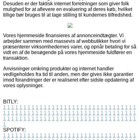
Desuden er der faktisk internet forretninger som giver folk
mulighed for at aflevere en evaluering af deres køb, hvilket
tillige bør bruges til at tage stilling til kundernes tilfredshed.
Vores hjemmeside finansieres af annonceindtægter. Vi
arbejder sammen med massevis af webbutikker hvori vi
præsenterer virksomhedernes varer, og opnår betaling for så
vidt en af de besøgende på vores hjemmeside fuldfører en
transaktion.
Anvisninger omkring produkter og internet handler
vedligeholdes fra tid til anden, men der gives ikke garantier
imod forandringer der er realiseret efter sidste opdatering af
vores oplysninger.
BITLY:
1
1
1
1
1
1
1
1
1
1
1
1
1
1
1
1
1
1
1
1
1
1
1
1
1
1
1
1
1
1
1
1
1
1
1
1
1
1
1
1
1
1
1
1
1
1
1
1
1
1
1
1
1
1
1
1
1
1
1
1
1
1
1
1
1
1
1
1
1
1
1
1
1
1
1
1
1
1
1
1
1
1
1
1
1
1
1
1
1
1
1
1
1
1
1
1
1
1
1
1
SPOTIFY:
1
1
1
1
1
1
1
1
1
1
1
1
1
1
1
1
1
1
1
1
1
1
1
1
1
1
1
1
1
1
1
1
1