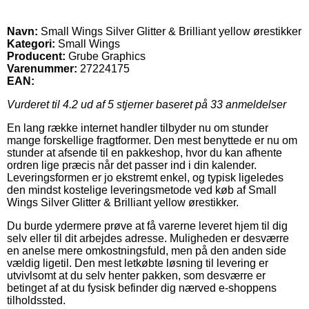
Navn:
Small Wings Silver Glitter & Brilliant yellow ørestikker
Kategori:
Small Wings
Producent:
Grube Graphics
Varenummer:
27224175
EAN:
Vurderet til
4.2
ud af 5 stjerner baseret på
33
anmeldelser
En lang række internet handler tilbyder nu om stunder
mange forskellige fragtformer. Den mest benyttede er nu om
stunder at afsende til en pakkeshop, hvor du kan afhente
ordren lige præcis når det passer ind i din kalender.
Leveringsformen er jo ekstremt enkel, og typisk ligeledes
den mindst kostelige leveringsmetode ved køb af Small
Wings Silver Glitter & Brilliant yellow ørestikker.
Du burde ydermere prøve at få varerne leveret hjem til dig
selv eller til dit arbejdes adresse. Muligheden er desværre
en anelse mere omkostningsfuld, men på den anden side
vældig ligetil. Den mest letkøbte løsning til levering er
utvivlsomt at du selv henter pakken, som desværre er
betinget af at du fysisk befinder dig nærved e-shoppens
tilholdssted.