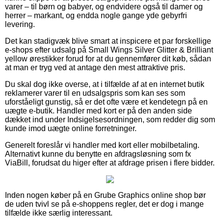
varer – til børn og babyer, og endvidere også til damer og
herrer – markant, og endda nogle gange yde gebyrfri
levering.
Det kan stadigvæk blive smart at inspicere et par forskellige
e-shops efter udsalg på Small Wings Silver Glitter & Brilliant
yellow ørestikker forud for at du gennemfører dit køb, sådan
at man er tryg ved at antage den mest attraktive pris.
Du skal dog ikke overse, at i tilfælde af at en internet butik
reklamerer varer til en udsalgspris som kan ses som
uforståeligt gunstig, så er det ofte være et kendetegn på en
uægte e-butik. Handler med kort er på den anden side
dækket ind under Indsigelsesordningen, som redder dig som
kunde imod uægte online forretninger.
Generelt foreslår vi handler med kort eller mobilbetaling.
Alternativt kunne du benytte en afdragsløsning som fx
ViaBill, forudsat du higer efter at afdrage prisen i flere bidder.
Inden nogen køber på en Grube Graphics online shop bør
de uden tvivl se på e-shoppens regler, det er dog i mange
tilfælde ikke særlig interessant.