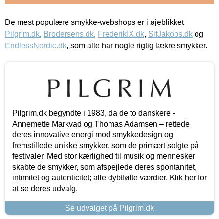
De mest populære smykke-webshops er i øjeblikket
Pilgrim.dk
,
Brodersens.dk
,
FrederikIX.dk
,
SifJakobs.dk
og
EndlessNordic.dk
, som alle har nogle rigtig lækre smykker.
Pilgrim.dk begyndte i 1983, da de to danskere -
Annemette Markvad og Thomas Adamsen – rettede
deres innovative energi mod smykkedesign og
fremstillede unikke smykker, som de primært solgte på
festivaler. Med stor kærlighed til musik og mennesker
skabte de smykker, som afspejlede deres spontanitet,
intimitet og autenticitet; alle dybtfølte værdier. Klik her for
at se deres udvalg.
Se udvalget på Pilgrim.dk