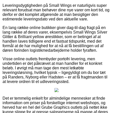
Leveringsdygtigheden på Small Wings er naturligvis super
relevant forudsat man behøver dine nye varer om kort tid, og
derfor er det komplet afgørende at man besigtiger den
estimerede leveringsdato ved den aktuelle vare.
En lang række online butikker giver dag-til-dag fragt på en
lang række af deres varer, eksempelvis Small Wings Silver
Glitter & Brilliant yellow ørestikker, som er betinget af at
handlen laves tidligere end et fastsat tidspunkt, med det
formål at de har mulighed for at nå at få bestillingen ud af
døren forinden logistikmedarbejderne holder fyraften.
Visse online outlets frembyder portofri levering, men
undertiden er det påkrævet at man handler for et konkret
beløb. I øvrigt må man tage den mest letkøbte
leveringsløsning, hvilket typisk – ligegyldigt om du bor tæt
på Randers, Nyborg eller Hadsten – er at få fragtmanden til
at levere ordren til et udleveringssted.
Det er temmelig enkelt for almindelige mennesker at finde
information om priser på forskellige internet webshops, og
herved har en hel del Grube Graphics outlets på nettet ikke
kunne slippe for at presse salgspriserne på mange af deres