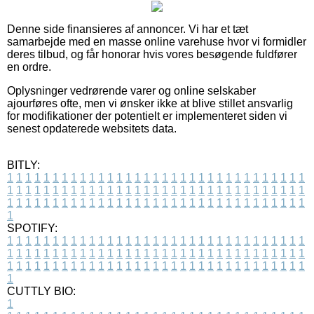
Denne side finansieres af annoncer. Vi har et tæt
samarbejde med en masse online varehuse hvor vi formidler
deres tilbud, og får honorar hvis vores besøgende fuldfører
en ordre.
Oplysninger vedrørende varer og online selskaber
ajourføres ofte, men vi ønsker ikke at blive stillet ansvarlig
for modifikationer der potentielt er implementeret siden vi
senest opdaterede websitets data.
BITLY:
1
1
1
1
1
1
1
1
1
1
1
1
1
1
1
1
1
1
1
1
1
1
1
1
1
1
1
1
1
1
1
1
1
1
1
1
1
1
1
1
1
1
1
1
1
1
1
1
1
1
1
1
1
1
1
1
1
1
1
1
1
1
1
1
1
1
1
1
1
1
1
1
1
1
1
1
1
1
1
1
1
1
1
1
1
1
1
1
1
1
1
1
1
1
1
1
1
1
1
1
SPOTIFY:
1
1
1
1
1
1
1
1
1
1
1
1
1
1
1
1
1
1
1
1
1
1
1
1
1
1
1
1
1
1
1
1
1
1
1
1
1
1
1
1
1
1
1
1
1
1
1
1
1
1
1
1
1
1
1
1
1
1
1
1
1
1
1
1
1
1
1
1
1
1
1
1
1
1
1
1
1
1
1
1
1
1
1
1
1
1
1
1
1
1
1
1
1
1
1
1
1
1
1
1
CUTTLY BIO:
1