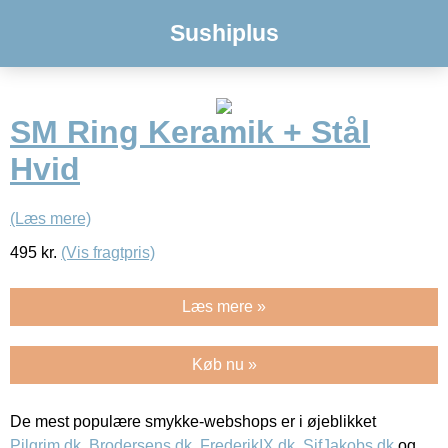
Sushiplus
SM Ring Keramik + Stål
Hvid
(Læs mere)
495
kr.
(Vis fragtpris)
Læs mere »
Køb nu »
De mest populære smykke-webshops er i øjeblikket
Pilgrim.dk
,
Brodersens.dk
,
FrederikIX.dk
,
SifJakobs.dk
og