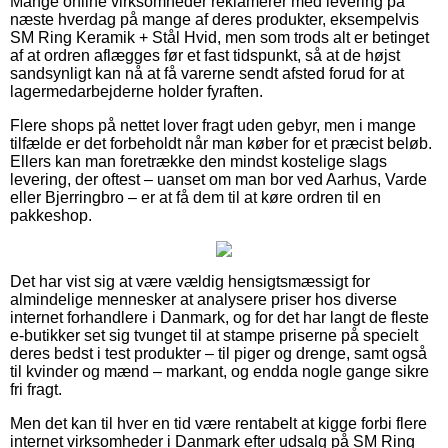
Mange online virksomheder reklamerer med levering på
næste hverdag på mange af deres produkter, eksempelvis
SM Ring Keramik + Stål Hvid, men som trods alt er betinget
af at ordren aflægges før et fast tidspunkt, så at de højst
sandsynligt kan nå at få varerne sendt afsted forud for at
lagermedarbejderne holder fyraften.
Flere shops på nettet lover fragt uden gebyr, men i mange
tilfælde er det forbeholdt når man køber for et præcist beløb.
Ellers kan man foretrække den mindst kostelige slags
levering, der oftest – uanset om man bor ved Aarhus, Varde
eller Bjerringbro – er at få dem til at køre ordren til en
pakkeshop.
Det har vist sig at være vældig hensigtsmæssigt for
almindelige mennesker at analysere priser hos diverse
internet forhandlere i Danmark, og for det har langt de fleste
e-butikker set sig tvunget til at stampe priserne på specielt
deres bedst i test produkter – til piger og drenge, samt også
til kvinder og mænd – markant, og endda nogle gange sikre
fri fragt.
Men det kan til hver en tid være rentabelt at kigge forbi flere
internet virksomheder i Danmark efter udsalg på SM Ring