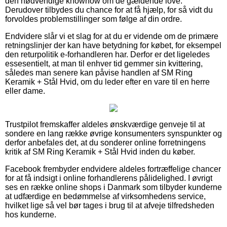
den nødvendige knowhow om de gældende love.
Derudover tilbydes du chance for at få hjælp, for så vidt du
forvoldes problemstillinger som følge af din ordre.
Endvidere slår vi et slag for at du er vidende om de primære
retningslinjer der kan have betydning for købet, for eksempel
den returpolitik e-forhandleren har. Derfor er det ligeledes
essesentielt, at man til enhver tid gemmer sin kvittering,
således man senere kan påvise handlen af SM Ring
Keramik + Stål Hvid, om du leder efter en vare til en herre
eller dame.
Trustpilot fremskaffer aldeles ønskværdige genveje til at
sondere en lang række øvrige konsumenters synspunkter og
derfor anbefales det, at du sonderer online forretningens
kritik af SM Ring Keramik + Stål Hvid inden du køber.
Facebook frembyder endvidere aldeles fortræffelige chancer
for at få indsigt i online forhandlerens pålidelighed. I øvrigt
ses en række online shops i Danmark som tilbyder kunderne
at udfærdige en bedømmelse af virksomhedens service,
hvilket lige så vel bør tages i brug til at afveje tilfredsheden
hos kunderne.