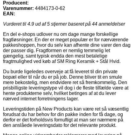
Producent:
Varenummer:
4484173-0-62
EAN:
Vurderet til
4.9
ud af 5 stjerner baseret på
44
anmeldelser
En del e-shops udlover nu om dage mange forskellige
fragtløsninger. En der er meget populær er for nærværende
pakkeshoppen, hvor du selv kan afhente dine varer den dag
der passer dig. Fragtformen er nemlig temmelig let
gængelig, samt typisk endda den mest betalelige
fragtmulighed ved køb af SM Ring Keramik + Stål Hvid.
Du burde ligeledes overveje at få leveret til din private
bopæl eller til når du er på job. Denne bliver tit en smule
mere bekostelig, men endvidere ret så fremkommelig. Den
prisbilligste leveringstype vil dog i de fleste tilfælde være at
hente produkterne selv, hvilket betinges af at du lever
nærved internet forretningens lager.
Leveringstiden på New Products kan være ret så væsentlig
forudsat du har behov for din pakke inden for få dage, og
derfor er det forholdsvis fornuftigt at man ser nærmere på
den anslåede leveringsdato for det relevante produkt.