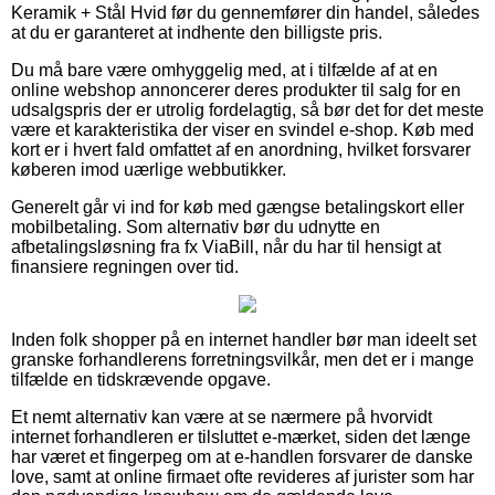
Keramik + Stål Hvid før du gennemfører din handel, således
at du er garanteret at indhente den billigste pris.
Du må bare være omhyggelig med, at i tilfælde af at en
online webshop annoncerer deres produkter til salg for en
udsalgspris der er utrolig fordelagtig, så bør det for det meste
være et karakteristika der viser en svindel e-shop. Køb med
kort er i hvert fald omfattet af en anordning, hvilket forsvarer
køberen imod uærlige webbutikker.
Generelt går vi ind for køb med gængse betalingskort eller
mobilbetaling. Som alternativ bør du udnytte en
afbetalingsløsning fra fx ViaBill, når du har til hensigt at
finansiere regningen over tid.
Inden folk shopper på en internet handler bør man ideelt set
granske forhandlerens forretningsvilkår, men det er i mange
tilfælde en tidskrævende opgave.
Et nemt alternativ kan være at se nærmere på hvorvidt
internet forhandleren er tilsluttet e-mærket, siden det længe
har været et fingerpeg om at e-handlen forsvarer de danske
love, samt at online firmaet ofte revideres af jurister som har