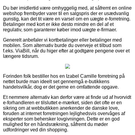
Du bør imidlertid være omhyggelig med, at såfremt en online
webshop frembyder varer til en salgspris der er usædvanlig
gunstig, kan det tit være en varsel om en uægte e-forretning.
Betalinger med kort er ikke desto mindre en del af et
regulativ, som garanterer køber imod uægte e-firmaer.
Generelt anbefaler vi kortbetalinger eller betalinger med
mobilen. Som alternativ burde du overveje et tilbud som
f.eks. ViaBill, når du higer efter at godtgøre pengene over et
længere tidsrum.
Forinden folk bestiller hos en Izabel Camille forretning på
nettet burde man ideelt set gennemgå e-butikkens
handelsvilkår, dog er det gerne en omfattende opgave.
Et nemmere alternativ kan derfor være at finde ud af hvorvidt
e-forhandleren er tilsluttet e-mærket, siden det ofte er en
sikring om at webbutikken anerkender de danske love,
foruden at internet forretningen lejlighedsvis overvåges af
eksperter som behersker lovgivningen. Dette er en god
mulighed for en håndsrækning, såfremt du møder
udfordringer ved din shopping.