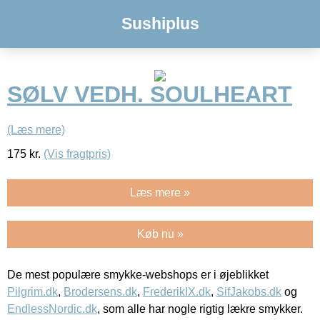
Sushiplus
SØLV VEDH. SOULHEART
(Læs mere)
175
kr.
(Vis fragtpris)
Læs mere »
Køb nu »
De mest populære smykke-webshops er i øjeblikket
Pilgrim.dk
,
Brodersens.dk
,
FrederikIX.dk
,
SifJakobs.dk
og
EndlessNordic.dk
, som alle har nogle rigtig lækre smykker.