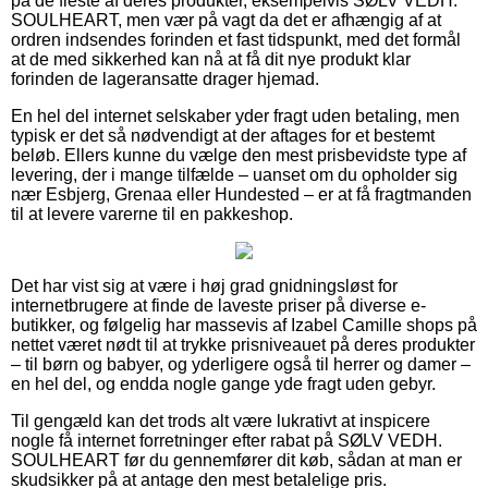
på de fleste af deres produkter, eksempelvis SØLV VEDH.
SOULHEART, men vær på vagt da det er afhængig af at
ordren indsendes forinden et fast tidspunkt, med det formål
at de med sikkerhed kan nå at få dit nye produkt klar
forinden de lageransatte drager hjemad.
En hel del internet selskaber yder fragt uden betaling, men
typisk er det så nødvendigt at der aftages for et bestemt
beløb. Ellers kunne du vælge den mest prisbevidste type af
levering, der i mange tilfælde – uanset om du opholder sig
nær Esbjerg, Grenaa eller Hundested – er at få fragtmanden
til at levere varerne til en pakkeshop.
Det har vist sig at være i høj grad gnidningsløst for
internetbrugere at finde de laveste priser på diverse e-
butikker, og følgelig har massevis af Izabel Camille shops på
nettet været nødt til at trykke prisniveauet på deres produkter
– til børn og babyer, og yderligere også til herrer og damer –
en hel del, og endda nogle gange yde fragt uden gebyr.
Til gengæld kan det trods alt være lukrativt at inspicere
nogle få internet forretninger efter rabat på SØLV VEDH.
SOULHEART før du gennemfører dit køb, sådan at man er
skudsikker på at antage den mest betalelige pris.