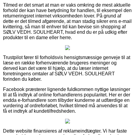
Tilmed er det smart at man er vaks omkring de mest aktuelle
forhold der kan have betydning for handlen, til eksempel den
returneringsret internet virksomheden lover. På grund af
dette er det tilmed afgørende, at man stadig sikrer ens e-mail
kvittering, så man til enhver tid kan bevise sin shopping af
SØLV VEDH. SOULHEART, hvad end du er på udkig efter
produkter til en dame eller herre.
Trustpilot fører til forholdsvis hensigtsmæssige genveje til at
læse en række forhenværende brugeres meninger og
derved kan det være til hjælp, at du læser internet
forretningens omtaler af SØLV VEDH. SOULHEART
forinden du køber.
Facebook præsterer lignende fuldkommen nyttige løsninger
til at få indtryk af online forhandlerens popularitet. Her er der
endda e-forhandlere som tilbyder kunderne at udfærdige en
vurdering af ordreforløbet, hvilket tilmed må anvendes til at
få et indtryk af kundetilfredsheden.
Dette website finansieres af reklameindtægter. Vi har faste