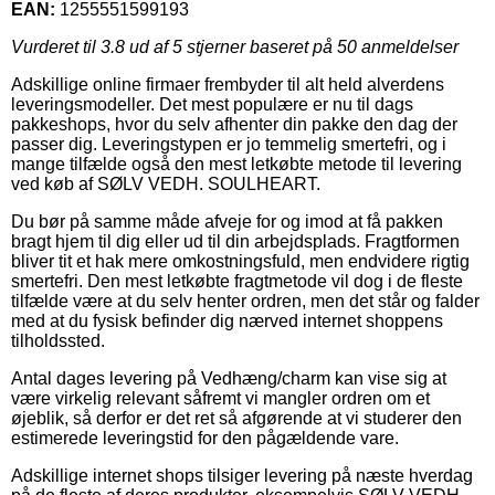
EAN:
1255551599193
Vurderet til
3.8
ud af 5 stjerner baseret på
50
anmeldelser
Adskillige online firmaer frembyder til alt held alverdens
leveringsmodeller. Det mest populære er nu til dags
pakkeshops, hvor du selv afhenter din pakke den dag der
passer dig. Leveringstypen er jo temmelig smertefri, og i
mange tilfælde også den mest letkøbte metode til levering
ved køb af SØLV VEDH. SOULHEART.
Du bør på samme måde afveje for og imod at få pakken
bragt hjem til dig eller ud til din arbejdsplads. Fragtformen
bliver tit et hak mere omkostningsfuld, men endvidere rigtig
smertefri. Den mest letkøbte fragtmetode vil dog i de fleste
tilfælde være at du selv henter ordren, men det står og falder
med at du fysisk befinder dig nærved internet shoppens
tilholdssted.
Antal dages levering på Vedhæng/charm kan vise sig at
være virkelig relevant såfremt vi mangler ordren om et
øjeblik, så derfor er det ret så afgørende at vi studerer den
estimerede leveringstid for den pågældende vare.
Adskillige internet shops tilsiger levering på næste hverdag