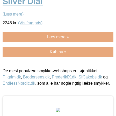
Silver Dial
(Læs mere)
2245
kr.
(Vis fragtpris)
Læs mere »
Køb nu »
De mest populære smykke-webshops er i øjeblikket
Pilgrim.dk
,
Brodersens.dk
,
FrederikIX.dk
,
SifJakobs.dk
og
EndlessNordic.dk
, som alle har nogle rigtig lækre smykker.