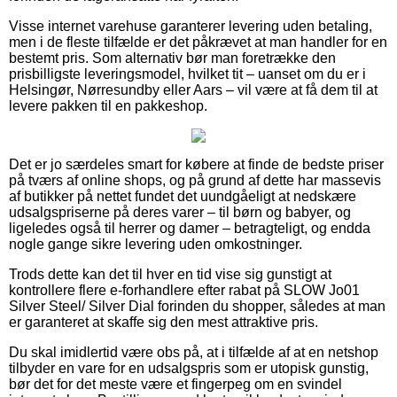
Visse internet varehuse garanterer levering uden betaling,
men i de fleste tilfælde er det påkrævet at man handler for en
bestemt pris. Som alternativ bør man foretrække den
prisbilligste leveringsmodel, hvilket tit – uanset om du er i
Helsingør, Nørresundby eller Aars – vil være at få dem til at
levere pakken til en pakkeshop.
Det er jo særdeles smart for købere at finde de bedste priser
på tværs af online shops, og på grund af dette har massevis
af butikker på nettet fundet det uundgåeligt at nedskære
udsalgspriserne på deres varer – til børn og babyer, og
ligeledes også til herrer og damer – betragteligt, og endda
nogle gange sikre levering uden omkostninger.
Trods dette kan det til hver en tid vise sig gunstigt at
kontrollere flere e-forhandlere efter rabat på SLOW Jo01
Silver Steel/ Silver Dial forinden du shopper, således at man
er garanteret at skaffe sig den mest attraktive pris.
Du skal imidlertid være obs på, at i tilfælde af at en netshop
tilbyder en vare for en udsalgspris som er utopisk gunstig,
bør det for det meste være et fingerpeg om en svindel