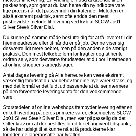
pakkeshop, som gør at du kan hente din nyindkøbte vare
lige præcis når det passer ind i din kalender. Metoden er
altså ekstremt praktisk, samt ofte endda den mest
prisbevidste metode til levering ved køb af SLOW Jo01
Silver Steel/ Silver Dial.
Du kunne på samme måde beslutte dig for at få leveret til din
hjemmeadresse eller til når du er på job. Denne viser sig
desværre lidt mere pebret, men på den anden side særligt
praktisk. Den mest letkøbte form for fragt er dog at hente
ordren selv, som desværre forudsætter at du bor i nærheden
af online shoppens arbejdslager.
Antal dages levering på Alle herreure kan være ekstremt
væsentlig forudsat du har behov for dine nye varer straks, og
med det formål er det fuldt ud passende at du ser nærmere
på den forventede leveringsdato for den vedkommende
vare.
Størstedelen af online webshops frembyder levering efter en
enkelt hverdag på deres primære varer, eksempelvis SLOW
Jo01 Silver Steel/ Silver Dial, men vær påpasselig da det
stiller krav om at der bestilles forud for et angivent tidspunkt,
så de har udsigt til at kunne nå at få produkterne klar
forinden de lageransatte har fyraften.