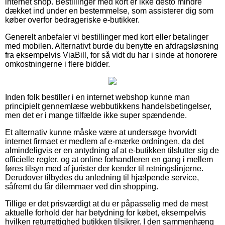
internet shop. Bestillinger med kort er ikke desto mindre
dækket ind under en bestemmelse, som assisterer dig som
køber overfor bedrageriske e-butikker.
Generelt anbefaler vi bestillinger med kort eller betalinger
med mobilen. Alternativt burde du benytte en afdragsløsning
fra eksempelvis ViaBill, for så vidt du har i sinde at honorere
omkostningerne i flere bidder.
Inden folk bestiller i en internet webshop kunne man
principielt gennemlæse webbutikkens handelsbetingelser,
men det er i mange tilfælde ikke super spændende.
Et alternativ kunne måske være at undersøge hvorvidt
internet firmaet er medlem af e-mærke ordningen, da det
almindeligvis er en antydning af at e-butikken tilslutter sig de
officielle regler, og at online forhandleren en gang i mellem
føres tilsyn med af jurister der kender til retningslinjerne.
Derudover tilbydes du anledning til hjælpende service,
såfremt du får dilemmaer ved din shopping.
Tillige er det prisværdigt at du er påpasselig med de mest
aktuelle forhold der har betydning for købet, eksempelvis
hvilken returrettighed butikken tilsikrer. I den sammenhæng