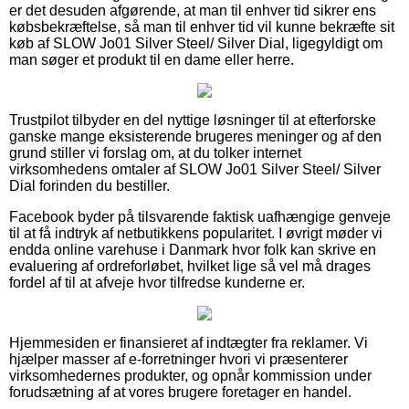
er det desuden afgørende, at man til enhver tid sikrer ens
købsbekræftelse, så man til enhver tid vil kunne bekræfte sit
køb af SLOW Jo01 Silver Steel/ Silver Dial, ligegyldigt om
man søger et produkt til en dame eller herre.
Trustpilot tilbyder en del nyttige løsninger til at efterforske
ganske mange eksisterende brugeres meninger og af den
grund stiller vi forslag om, at du tolker internet
virksomhedens omtaler af SLOW Jo01 Silver Steel/ Silver
Dial forinden du bestiller.
Facebook byder på tilsvarende faktisk uafhængige genveje
til at få indtryk af netbutikkens popularitet. I øvrigt møder vi
endda online varehuse i Danmark hvor folk kan skrive en
evaluering af ordreforløbet, hvilket lige så vel må drages
fordel af til at afveje hvor tilfredse kunderne er.
Hjemmesiden er finansieret af indtægter fra reklamer. Vi
hjælper masser af e-forretninger hvori vi præsenterer
virksomhedernes produkter, og opnår kommission under
forudsætning af at vores brugere foretager en handel.