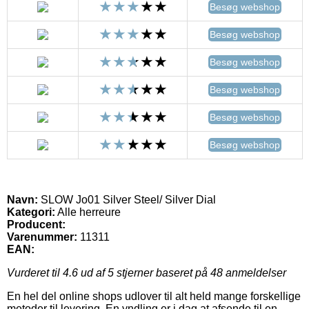
Besøg webshop
Besøg webshop
Besøg webshop
Besøg webshop
Besøg webshop
Besøg webshop
Navn:
SLOW Jo01 Silver Steel/ Silver Dial
Kategori:
Alle herreure
Producent:
Varenummer:
11311
EAN:
Vurderet til
4.6
ud af 5 stjerner baseret på
48
anmeldelser
En hel del online shops udlover til alt held mange forskellige
metoder til levering. En yndling er i dag at afsende til en