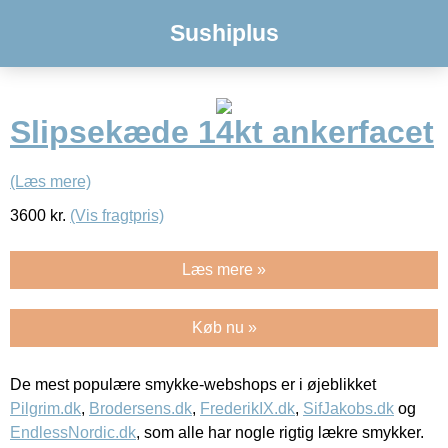
Sushiplus
Slipsekæde 14kt ankerfacet
(Læs mere)
3600
kr.
(Vis fragtpris)
Læs mere »
Køb nu »
De mest populære smykke-webshops er i øjeblikket
Pilgrim.dk
,
Brodersens.dk
,
FrederikIX.dk
,
SifJakobs.dk
og
EndlessNordic.dk
, som alle har nogle rigtig lækre smykker.