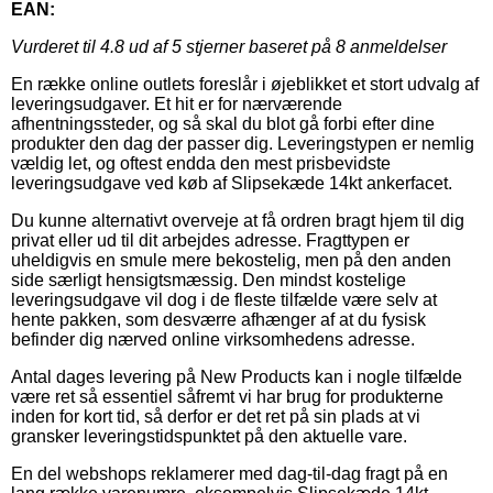
EAN:
Vurderet til
4.8
ud af 5 stjerner baseret på
8
anmeldelser
En række online outlets foreslår i øjeblikket et stort udvalg af
leveringsudgaver. Et hit er for nærværende
afhentningssteder, og så skal du blot gå forbi efter dine
produkter den dag der passer dig. Leveringstypen er nemlig
vældig let, og oftest endda den mest prisbevidste
leveringsudgave ved køb af Slipsekæde 14kt ankerfacet.
Du kunne alternativt overveje at få ordren bragt hjem til dig
privat eller ud til dit arbejdes adresse. Fragttypen er
uheldigvis en smule mere bekostelig, men på den anden
side særligt hensigtsmæssig. Den mindst kostelige
leveringsudgave vil dog i de fleste tilfælde være selv at
hente pakken, som desværre afhænger af at du fysisk
befinder dig nærved online virksomhedens adresse.
Antal dages levering på New Products kan i nogle tilfælde
være ret så essentiel såfremt vi har brug for produkterne
inden for kort tid, så derfor er det ret på sin plads at vi
gransker leveringstidspunktet på den aktuelle vare.
En del webshops reklamerer med dag-til-dag fragt på en