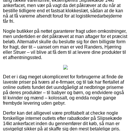
lang række varenumre, eksempelvis Slipsekæde 14kt
ankerfacet, men vær på vagt da det påkræver at du når at
bestille tidligere end et fastsat klokkeslæt, sådan at de kan
nå at få varerne afsendt forud for at logistikmedarbejderne
får fri.
Nogle butikker på nettet garanterer fragt uden omkostninger,
men undertiden er det påkrævet at man aftager for et præcist
beløb. Alternativt skulle du beslutte sig for den billigste form
for fragt, der tit – uanset om man er ved Randers, Hjørring
eller Struer – vil blive at få dem til at levere dine produkter til
et afhentningssted.
Det er i dag meget ukompliceret for forbrugerne at finde de
laveste priser på tværs af e-firmaer, og til tak har flertallet af
online outlets fundet det uundgåeligt at nedbringe priserne
på deres produkter – til babyer og børn, og endvidere også
til kvinder og mænd – kolossalt, og endda nogle gange
frembyde levering uden gebyr.
Derfor kan det alligevel være profitabelt at checke nogle
forskellige internet outlets efter rabatkoder på Slipsekæde
14kt ankerfacet inden du gennemfører dit køb, så man er
usvigeligt sikker på at skaffe sig den mest betalelige pris.