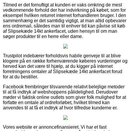
Tilmed er det fornuftigt at kunden er vaks omkring de mest
vedkommende forhold der har indvirkning på købet, som for
eksempel hvilken returret internet forhandleren bruger. I den
sammenhæng er det samtidig vigtigt, at man altid opbevarer
ens ordremail, således man til enhver tid kan påvise sit køb
af Slipsekæde 14kt ankerfacet, uden hensyn til om man
søger produkter til en herre eller dame.
Trustpilot indebærer forholdsvis habile genveje til at blive
klogere på en række forhenværende køberes vurderinger og
herved kan det være til hjælp, at du kigger på internet
forretningens omtaler af Slipsekæde 14kt ankerfacet forud
for at du bestiller.
Facebook frembringer tilsvarende relativt belejlige metoder
til at få indtryk af webshoppens pålidelighed. Derudover
møder vi faktisk online outlets som giver folk mulighed for at
forfatte en omtale af ordreforløbet, hvilket tilmed kan
anvendes til at få et indtryk af hvor tilfredse kunderne er.
Vores website er annoncefinansieret. Vi har et fast