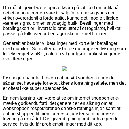
Du må alligevel være opmærksom på, at ifald en butik på
nettet annoncerer en vare til salg for en udsalgspris der
virker overordentlig fordelagtig, kunne det i nogle tilfælde
være et signal om en snydagtig butik. Bestillinger med
betalingskort er i hvert fald omsluttet af et regelsæt, hvilket
passer på folk overfor bedrageriske internet firmaer.
Generelt anbefaler vi betalinger med kort eller betalinger
med mobilen. Som alternativ burde du bruge en løsning som
for eksempel ViaBill, ifald du vil godtgøre omkostningerne
over flere uger.
Før nogen handler hos en online virksomhed kunne de
sådan set have øje for e-butikkens forretningsaftale, men det
er oftest ikke super spændende.
En nem løsning kan være at se om internet shoppen er e-
mærke godkendt, fordi det generelt er en sikring om at
webshoppen respekterer de danske retningslinjer, samt at
online shoppen tit monitoreres af jurister som behersker
lovene på området. Det giver dig mulighed for hjælpende
service, hvis du får problemstillinger med dit køb.