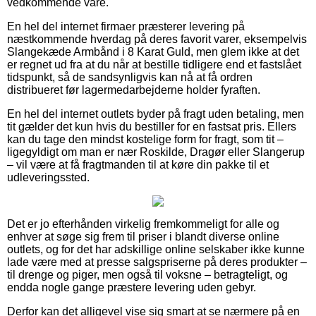
vedkommende vare.
En hel del internet firmaer præsterer levering på
næstkommende hverdag på deres favorit varer, eksempelvis
Slangekæde Armbånd i 8 Karat Guld, men glem ikke at det
er regnet ud fra at du når at bestille tidligere end et fastslået
tidspunkt, så de sandsynligvis kan nå at få ordren
distribueret før lagermedarbejderne holder fyraften.
En hel del internet outlets byder på fragt uden betaling, men
tit gælder det kun hvis du bestiller for en fastsat pris. Ellers
kan du tage den mindst kostelige form for fragt, som tit –
ligegyldigt om man er nær Roskilde, Dragør eller Slangerup
– vil være at få fragtmanden til at køre din pakke til et
udleveringssted.
Det er jo efterhånden virkelig fremkommeligt for alle og
enhver at søge sig frem til priser i blandt diverse online
outlets, og for det har adskillige online selskaber ikke kunne
lade være med at presse salgspriserne på deres produkter –
til drenge og piger, men også til voksne – betragteligt, og
endda nogle gange præstere levering uden gebyr.
Derfor kan det alligevel vise sig smart at se nærmere på en