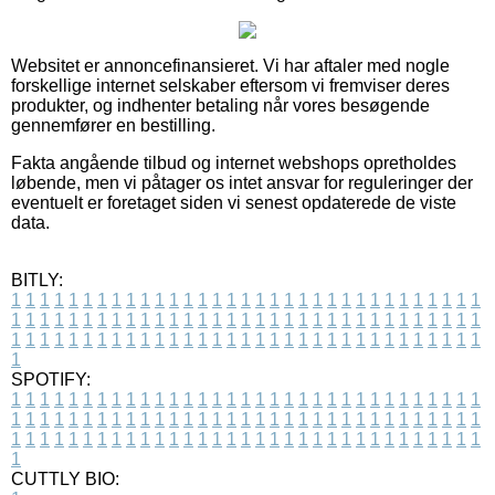
Websitet er annoncefinansieret. Vi har aftaler med nogle
forskellige internet selskaber eftersom vi fremviser deres
produkter, og indhenter betaling når vores besøgende
gennemfører en bestilling.
Fakta angående tilbud og internet webshops opretholdes
løbende, men vi påtager os intet ansvar for reguleringer der
eventuelt er foretaget siden vi senest opdaterede de viste
data.
BITLY:
1
1
1
1
1
1
1
1
1
1
1
1
1
1
1
1
1
1
1
1
1
1
1
1
1
1
1
1
1
1
1
1
1
1
1
1
1
1
1
1
1
1
1
1
1
1
1
1
1
1
1
1
1
1
1
1
1
1
1
1
1
1
1
1
1
1
1
1
1
1
1
1
1
1
1
1
1
1
1
1
1
1
1
1
1
1
1
1
1
1
1
1
1
1
1
1
1
1
1
1
SPOTIFY:
1
1
1
1
1
1
1
1
1
1
1
1
1
1
1
1
1
1
1
1
1
1
1
1
1
1
1
1
1
1
1
1
1
1
1
1
1
1
1
1
1
1
1
1
1
1
1
1
1
1
1
1
1
1
1
1
1
1
1
1
1
1
1
1
1
1
1
1
1
1
1
1
1
1
1
1
1
1
1
1
1
1
1
1
1
1
1
1
1
1
1
1
1
1
1
1
1
1
1
1
CUTTLY BIO: