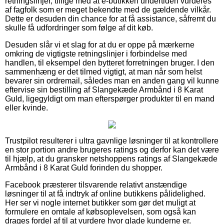
retningslinjer, tillige med at e-butikken undertiden vurderes
af fagfolk som er meget bekendte med de gældende vilkår.
Dette er desuden din chance for at få assistance, såfremt du
skulle få udfordringer som følge af dit køb.
Desuden slår vi et slag for at du er oppe på mærkerne
omkring de vigtigste retningslinjer i forbindelse med
handlen, til eksempel den bytteret forretningen bruger. I den
sammenhæng er det tilmed vigtigt, at man når som helst
bevarer sin ordremail, således man en anden gang vil kunne
eftervise sin bestilling af Slangekæde Armbånd i 8 Karat
Guld, ligegyldigt om man efterspørger produkter til en mand
eller kvinde.
Trustpilot resulterer i ultra gavnlige løsninger til at kontrollere
en stor portion andre brugeres ratings og derfor kan det være
til hjælp, at du gransker netshoppens ratings af Slangekæde
Armbånd i 8 Karat Guld forinden du shopper.
Facebook præsterer tilsvarende relativt anstændige
løsninger til at få indtryk af online butikkens pålidelighed.
Her ser vi nogle internet butikker som gør det muligt at
formulere en omtale af købsoplevelsen, som også kan
drages fordel af til at vurdere hvor glade kunderne er.