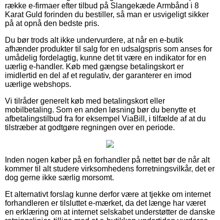
række e-firmaer efter tilbud på Slangekæde Armbånd i 8
Karat Guld forinden du bestiller, så man er usvigeligt sikker
på at opnå den bedste pris.
Du bør trods alt ikke undervurdere, at når en e-butik
afhænder produkter til salg for en udsalgspris som anses for
umådelig fordelagtig, kunne det tit være en indikator for en
uærlig e-handler. Køb med gængse betalingskort er
imidlertid en del af et regulativ, der garanterer en imod
uærlige webshops.
Vi tilråder generelt køb med betalingskort eller
mobilbetaling. Som en anden løsning bør du benytte et
afbetalingstilbud fra for eksempel ViaBill, i tilfælde af at du
tilstræber at godtgøre regningen over en periode.
Inden nogen køber på en forhandler på nettet bør de når alt
kommer til alt studere virksomhedens forretningsvilkår, det er
dog gerne ikke særlig morsomt.
Et alternativt forslag kunne derfor være at tjekke om internet
forhandleren er tilsluttet e-mærket, da det længe har været
en erklæring om at internet selskabet understøtter de danske