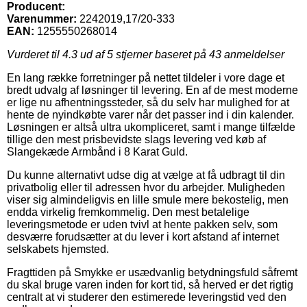
Producent:
Varenummer:
2242019,17/20-333
EAN:
1255550268014
Vurderet til
4.3
ud af 5 stjerner baseret på
43
anmeldelser
En lang række forretninger på nettet tildeler i vore dage et
bredt udvalg af løsninger til levering. En af de mest moderne
er lige nu afhentningssteder, så du selv har mulighed for at
hente de nyindkøbte varer når det passer ind i din kalender.
Løsningen er altså ultra ukompliceret, samt i mange tilfælde
tillige den mest prisbevidste slags levering ved køb af
Slangekæde Armbånd i 8 Karat Guld.
Du kunne alternativt udse dig at vælge at få udbragt til din
privatbolig eller til adressen hvor du arbejder. Muligheden
viser sig almindeligvis en lille smule mere bekostelig, men
endda virkelig fremkommelig. Den mest betalelige
leveringsmetode er uden tvivl at hente pakken selv, som
desværre forudsætter at du lever i kort afstand af internet
selskabets hjemsted.
Fragttiden på Smykke er usædvanlig betydningsfuld såfremt
du skal bruge varen inden for kort tid, så herved er det rigtig
centralt at vi studerer den estimerede leveringstid ved den