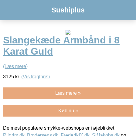
Sushiplus
Slangekæde Armbånd i 8
Karat Guld
(Læs mere)
3125
kr.
(Vis fragtpris)
Læs mere »
Køb nu »
De mest populære smykke-webshops er i øjeblikket
Pilgrim.dk
,
Brodersens.dk
,
FrederikIX.dk
,
SifJakobs.dk
og