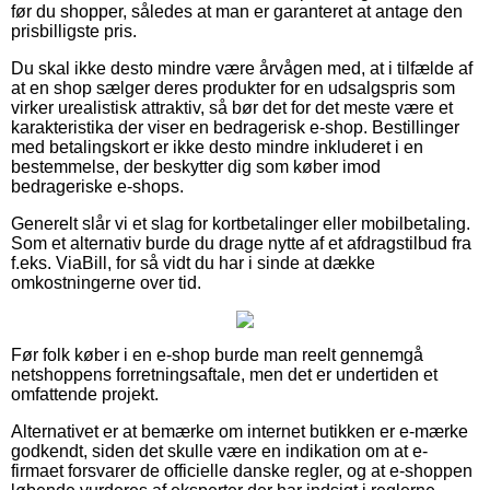
før du shopper, således at man er garanteret at antage den
prisbilligste pris.
Du skal ikke desto mindre være årvågen med, at i tilfælde af
at en shop sælger deres produkter for en udsalgspris som
virker urealistisk attraktiv, så bør det for det meste være et
karakteristika der viser en bedragerisk e-shop. Bestillinger
med betalingskort er ikke desto mindre inkluderet i en
bestemmelse, der beskytter dig som køber imod
bedrageriske e-shops.
Generelt slår vi et slag for kortbetalinger eller mobilbetaling.
Som et alternativ burde du drage nytte af et afdragstilbud fra
f.eks. ViaBill, for så vidt du har i sinde at dække
omkostningerne over tid.
Før folk køber i en e-shop burde man reelt gennemgå
netshoppens forretningsaftale, men det er undertiden et
omfattende projekt.
Alternativet er at bemærke om internet butikken er e-mærke
godkendt, siden det skulle være en indikation om at e-
firmaet forsvarer de officielle danske regler, og at e-shoppen