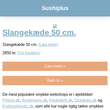
Sushiplus
Slangekæde 50 cm.
Slangekæde 50 cm.
(Læs mere)
2850
kr.
(Vis fragtpris)
Læs mere »
Køb nu »
De mest populære smykke-webshops er i øjeblikket
Pilgrim.dk
,
Brodersens.dk
,
FrederikIX.dk
,
SifJakobs.dk
og
EndlessNordic.dk
, som alle har nogle rigtig lækre smykker.