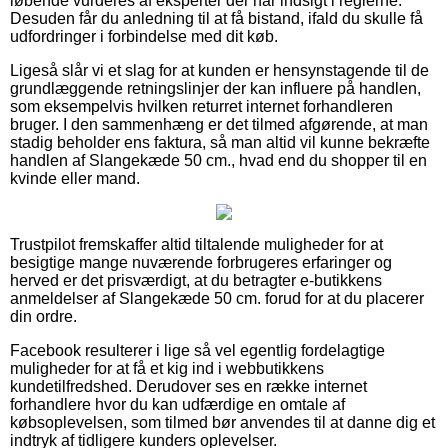
løbende vurderes af eksperter der har indsigt i reglerne.
Desuden får du anledning til at få bistand, ifald du skulle få
udfordringer i forbindelse med dit køb.
Ligeså slår vi et slag for at kunden er hensynstagende til de
grundlæggende retningslinjer der kan influere på handlen,
som eksempelvis hvilken returret internet forhandleren
bruger. I den sammenhæng er det tilmed afgørende, at man
stadig beholder ens faktura, så man altid vil kunne bekræfte
handlen af Slangekæde 50 cm., hvad end du shopper til en
kvinde eller mand.
Trustpilot fremskaffer altid tiltalende muligheder for at
besigtige mange nuværende forbrugeres erfaringer og
herved er det prisværdigt, at du betragter e-butikkens
anmeldelser af Slangekæde 50 cm. forud for at du placerer
din ordre.
Facebook resulterer i lige så vel egentlig fordelagtige
muligheder for at få et kig ind i webbutikkens
kundetilfredshed. Derudover ses en række internet
forhandlere hvor du kan udfærdige en omtale af
købsoplevelsen, som tilmed bør anvendes til at danne dig et
indtryk af tidligere kunders oplevelser.