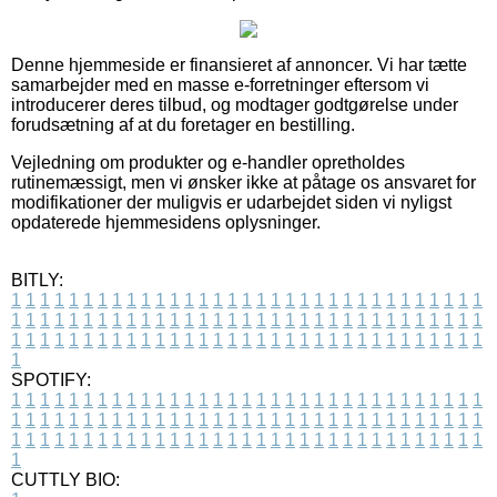
Denne hjemmeside er finansieret af annoncer. Vi har tætte
samarbejder med en masse e-forretninger eftersom vi
introducerer deres tilbud, og modtager godtgørelse under
forudsætning af at du foretager en bestilling.
Vejledning om produkter og e-handler opretholdes
rutinemæssigt, men vi ønsker ikke at påtage os ansvaret for
modifikationer der muligvis er udarbejdet siden vi nyligst
opdaterede hjemmesidens oplysninger.
BITLY:
1
1
1
1
1
1
1
1
1
1
1
1
1
1
1
1
1
1
1
1
1
1
1
1
1
1
1
1
1
1
1
1
1
1
1
1
1
1
1
1
1
1
1
1
1
1
1
1
1
1
1
1
1
1
1
1
1
1
1
1
1
1
1
1
1
1
1
1
1
1
1
1
1
1
1
1
1
1
1
1
1
1
1
1
1
1
1
1
1
1
1
1
1
1
1
1
1
1
1
1
SPOTIFY:
1
1
1
1
1
1
1
1
1
1
1
1
1
1
1
1
1
1
1
1
1
1
1
1
1
1
1
1
1
1
1
1
1
1
1
1
1
1
1
1
1
1
1
1
1
1
1
1
1
1
1
1
1
1
1
1
1
1
1
1
1
1
1
1
1
1
1
1
1
1
1
1
1
1
1
1
1
1
1
1
1
1
1
1
1
1
1
1
1
1
1
1
1
1
1
1
1
1
1
1
CUTTLY BIO: