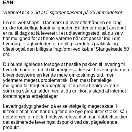
EAN:
Vurderet til
4.2
ud af 5 stjerner baseret på
35
anmeldelser
En del webshops i Danmark udlover efterhånden en lang
række forskellige fragtmuligheder. En der er meget anvendt
er nu til dags at få leveret til et udleveringssted, så du selv
har mulighed for at hente varerne når det passer ind i din
hverdag. Fragtmetoden er nemlig særdeles praktisk, og
oftest også den billigste fragtform ved køb af Slangekæde 50
cm..
Du burde ligeledes forsøge at bestille pakken til levering til
hvor du bor eller ud til dit arbejdes adresse. Leveringsformen
bliver desværre en kende mere omkostningsfuld, men
ydermere meget uproblematisk. Den mest betalelige
mulighed for fragt er unægtelig at du selv henter varerne,
som dog står og falder med at du er i kort afstand af internet
forretningens arbejdslager.
Leveringsdygtigheden på er selvfølgelig meget aktuel i
tilfælde af at man har brug for dine nye produkter straks, så i
det øjemed er det forholdsvis relevant at man dobbelttjekker
det estimerede leveringstidspunkt ved det pågældende
produkt.