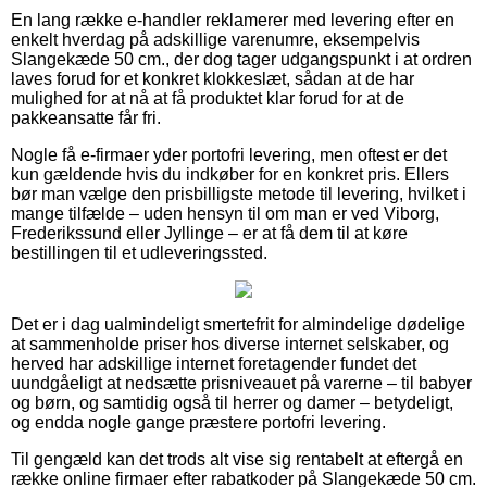
En lang række e-handler reklamerer med levering efter en
enkelt hverdag på adskillige varenumre, eksempelvis
Slangekæde 50 cm., der dog tager udgangspunkt i at ordren
laves forud for et konkret klokkeslæt, sådan at de har
mulighed for at nå at få produktet klar forud for at de
pakkeansatte får fri.
Nogle få e-firmaer yder portofri levering, men oftest er det
kun gældende hvis du indkøber for en konkret pris. Ellers
bør man vælge den prisbilligste metode til levering, hvilket i
mange tilfælde – uden hensyn til om man er ved Viborg,
Frederikssund eller Jyllinge – er at få dem til at køre
bestillingen til et udleveringssted.
Det er i dag ualmindeligt smertefrit for almindelige dødelige
at sammenholde priser hos diverse internet selskaber, og
herved har adskillige internet foretagender fundet det
uundgåeligt at nedsætte prisniveauet på varerne – til babyer
og børn, og samtidig også til herrer og damer – betydeligt,
og endda nogle gange præstere portofri levering.
Til gengæld kan det trods alt vise sig rentabelt at eftergå en
række online firmaer efter rabatkoder på Slangekæde 50 cm.