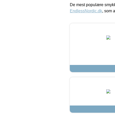
De mest populære smykk
EndlessNordic.dk
, som a