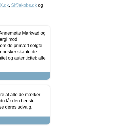
IX.dk
,
SifJakobs.dk
og
- Annemette Markvad og
ergi mod
som de primært solgte
mennesker skabte de
et og autenticitet; alle
.
re af alle de mærker
 du får den bedste
 se deres udvalg.