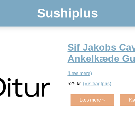
Sushiplus
Sif Jakobs Cav
Ankelkæde Gu
(Læs mere)
525
kr.
(Vis fragtpris)
Læs mere »
Kø