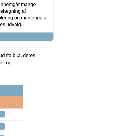
gennemgår mange
 belægning af
olering og montering af
res udvalg.
 fra bl.a. deres
mer og