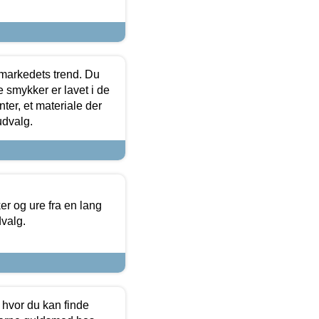
markedets trend. Du
e smykker er lavet i de
ter, et materiale der
udvalg.
 og ure fra en lang
dvalg.
 hvor du kan finde