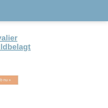
alier
ldbelagt
b nu »