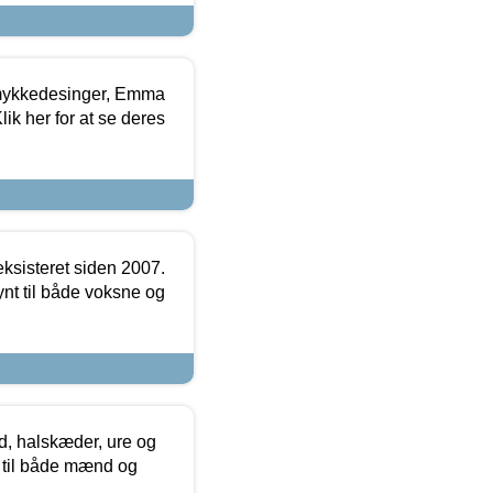
mykkedesinger, Emma
ik her for at se deres
ksisteret siden 2007.
nt til både voksne og
, halskæder, ure og
r til både mænd og