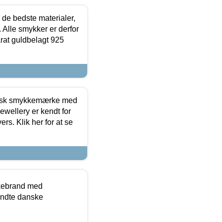
 de bedste materialer,
 Alle smykker er derfor
arat guldbelagt 925
dansk smykkemærke med
ewellery er kendt for
ers. Klik her for at se
kkebrand med
ndte danske