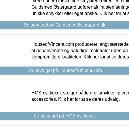
mere end 40 forskellige smykkemærker. Den in
Guldsmed Østergaard udfører alt fra stenfatninge
unikke smykker efter eget ønske. Klik her for at 
Se udvalget på GuldsmedØstergaard.dk
HouseofVincent.com producerer langt størstede
af genanvendte og naturlige materialer uden p
kompromittere kvaliteten. Klik her for at se dere
Se udvalget på HouseofVincent.com
HCSmykker.dk sælger både ure, smykker, pierc
accessories. Klik her for at se deres udvalg.
Se udvalget på HCSmykker.dk