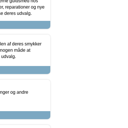
terne guldsmed hos
r, reparationer og nye
se deres udvalg.
len af deres smykker
å nogen måde at
s udvalg.
inger og andre