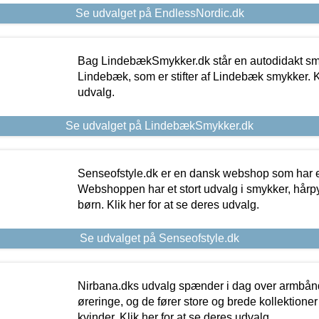
Se udvalget på EndlessNordic.dk
Bag LindebækSmykker.dk står en autodidakt s
Lindebæk, som er stifter af Lindebæk smykker. Kl
udvalg.
Se udvalget på LindebækSmykker.dk
Senseofstyle.dk er en dansk webshop som har e
Webshoppen har et stort udvalg i smykker, hårpy
børn. Klik her for at se deres udvalg.
Se udvalget på Senseofstyle.dk
Nirbana.dks udvalg spænder i dag over armbånd
øreringe, og de fører store og brede kollektione
kvinder. Klik her for at se deres udvalg.