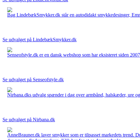
Bag LindebækSmykker.dk står en autodidakt smykkedesinger, Emma 
Se udvalget på LindebækSmykker.dk
Senseofstyle.dk er en dansk webshop som har eksisteret siden 2007.
Se udvalget på Senseofstyle.dk
Nirbana.dks udvalg spænder i dag over armbånd, halskæder, ure og ør
Se udvalget på Nirbana.dk
AnneBrauner.dk laver smykker som er tilpasset markedets trend. Du 