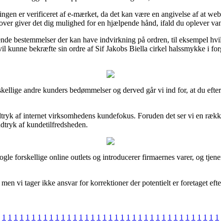
gen er verificeret af e-mærket, da det kan være en angivelse af at webbu
dover giver det dig mulighed for en hjælpende hånd, ifald du oplever va
nde bestemmelser der kan have indvirkning på ordren, til eksempel hvilke
 vil kunne bekræfte sin ordre af Sif Jakobs Biella cirkel halssmykke i f
kellige andre kunders bedømmelser og derved går vi ind for, at du efterf
dtryk af internet virksomhedens kundefokus. Foruden det ser vi en rækk
ndtryk af kundetilfredsheden.
e forskellige online outlets og introducerer firmaernes varer, og tjen
n vi tager ikke ansvar for korrektioner der potentielt er foretaget efte
1
1
1
1
1
1
1
1
1
1
1
1
1
1
1
1
1
1
1
1
1
1
1
1
1
1
1
1
1
1
1
1
1
1
1
1
1