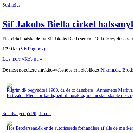
Sushiplus
Sif Jakobs Biella cirkel halssmy
Flot cirkel halskæde fra Sif Jakobs Biella serien i 18 kt forgyldt sølv
1099
kr.
(Vis fragtpris)
Læs mere »
Køb nu »
De mest populære smykke-webshops er i øjeblikket
Pilgrim.dk
,
Brode
Pilgrim.dk begyndte i 1983, da de to danskere - Annemette Markv
festivaler. Med stor kærlighed til musik og mennesker skabte de smykk
Se udvalget på Pilgrim.dk
Hos Brodersens.dk er de autoriserede forhandlere af alle de mærker d