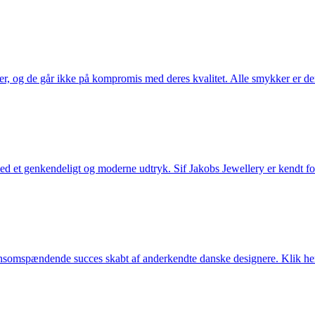
ler, og de går ikke på kompromis med deres kvalitet. Alle smykker er de
et genkendeligt og moderne udtryk. Sif Jakobs Jewellery er kendt for si
somspændende succes skabt af anderkendte danske designere. Klik her 