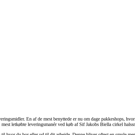
veringsmidler. En af de mest benyttede er nu om dage pakkeshops, hvor d
en mest letkøbte leveringsmanér ved køb af Sif Jakobs Biella cirkel hals
il hvor du bor eller ud til dit arbejde. Denne bliver oftest en smule m