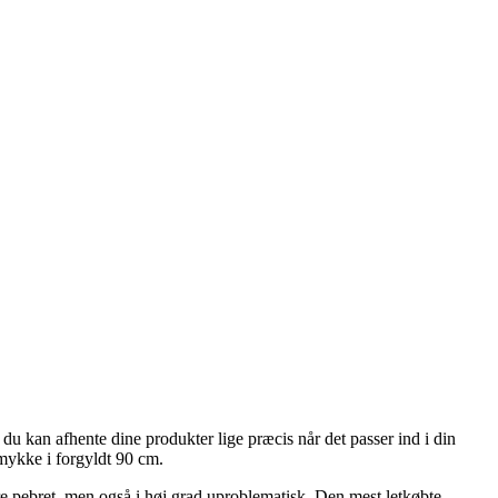
u kan afhente dine produkter lige præcis når det passer ind i din
smykke i forgyldt 90 cm.
ere pebret, men også i høj grad uproblematisk. Den mest letkøbte