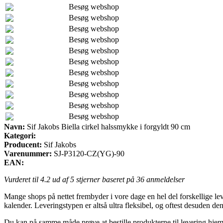
Besøg webshop
Besøg webshop
Besøg webshop
Besøg webshop
Besøg webshop
Besøg webshop
Besøg webshop
Besøg webshop
Besøg webshop
Besøg webshop
Besøg webshop
Navn:
Sif Jakobs Biella cirkel halssmykke i forgyldt 90 cm
Kategori:
Producent:
Sif Jakobs
Varenummer:
SJ-P3120-CZ(YG)-90
EAN:
Vurderet til
4.2
ud af 5 stjerner baseret på
36
anmeldelser
Mange shops på nettet frembyder i vore dage en hel del forskellige le
kalender. Leveringstypen er altså ultra fleksibel, og oftest desuden d
Du kan på samme måde prøve at bestille produkterne til levering hjem t