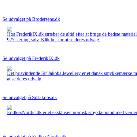
Se udvalget på Brodersens.dk
Hos FrederikIX.dk stræber de altid efter at bruge de bedste materia
925 sterling sølv. Klik her for at se deres udvalg.
Se udvalget på FrederikIX.dk
Det prisvindende Sif Jakobs Jewellery er et dansk smykkemærke med 
at se deres udvalg.
Se udvalget på SifJakobs.dk
EndlessNordic.dk er et eksklusivt nordisk smykkebrand med verden
Se udvalget på EndlessNordic.dk