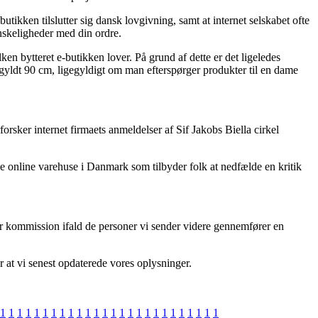
tikken tilslutter sig dansk lovgivning, samt at internet selskabet ofte
nskeligheder med din ordre.
n bytteret e-butikken lover. På grund af dette er det ligeledes
orgyldt 90 cm, ligegyldigt om man efterspørger produkter til en dame
orsker internet firmaets anmeldelser af Sif Jakobs Biella cirkel
e online varehuse i Danmark som tilbyder folk at nedfælde en kritik
er kommission ifald de personer vi sender videre gennemfører en
r at vi senest opdaterede vores oplysninger.
1
1
1
1
1
1
1
1
1
1
1
1
1
1
1
1
1
1
1
1
1
1
1
1
1
1