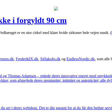
kke i forgyldt 90 cm
. Vedhænget er en stor cirkel med klare hvide zirkoner hele vejen rundt.
(
rsens.dk
,
FrederikIX.dk
,
SifJakobs.dk
og
EndlessNordic.dk
, som alle 
ad og Thomas Adamsen – rettede deres innovative energi mod smykkedes
er, som afspejlede deres spontanitet, intimitet og autenticitet; alle dyb
u ser i deres webshop. Det er din garanti for at du får den bedste servi