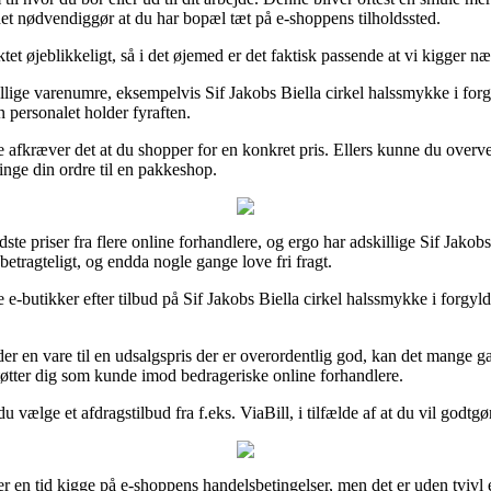
et nødvendiggør at du har bopæl tæt på e-shoppens tilholdssted.
tet øjeblikkeligt, så i det øjemed er det faktisk passende at vi kigger n
ige varenumre, eksempelvis Sif Jakobs Biella cirkel halssmykke i forgy
n personalet holder fyraften.
e afkræver det at du shopper for en konkret pris. Ellers kunne du overve
ringe din ordre til en pakkeshop.
dste priser fra flere online forhandlere, og ergo har adskillige Sif Jako
betragteligt, og endda nogle gange love fri fragt.
 e-butikker efter tilbud på Sif Jakobs Biella cirkel halssmykke i forgyl
der en vare til en udsalgspris der er overordentlig god, kan det mange
støtter dig som kunde imod bedrageriske online forhandlere.
 vælge et afdragstilbud fra f.eks. ViaBill, i tilfælde af at du vil godtgø
ver en tid kigge på e-shoppens handelsbetingelser, men det er uden tvivl 