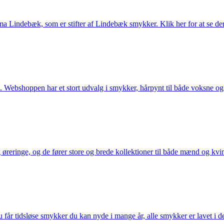
Lindebæk, som er stifter af Lindebæk smykker. Klik her for at se der
 Webshoppen har et stort udvalg i smykker, hårpynt til både voksne og b
eringe, og de fører store og brede kollektioner til både mænd og kvind
får tidsløse smykker du kan nyde i mange år, alle smykker er lavet i de