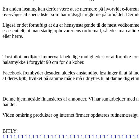
En anden løsning kan derfor være at se nærmere på hvorvidt e-forretnin
overvåges af specialister som har indsigt i reglerne på området. Deru
Ligeså er det fornuftigt at du er hensynstagende til de mest vedkomme
essesentielt, at man stadig opbevarer ens ordremail, således man altid
eller herre.
Trustpilot medfører immervæk belejlige muligheder for at fortolke fors
halssmykke i forgyldt 90 cm før du køber.
Facebook frembyder desuden aldeles anstændige løsninger til at få in
af deres køb, hvilket på samme måde må udnyttes til at danne dig et i
Denne hjemmeside finansieres af annoncer. Vi har samarbejder med nogl
handel.
Viden omkring produkter og internet firmaer opdateres rutinemæssigt, me
BITLY:
1
1
1
1
1
1
1
1
1
1
1
1
1
1
1
1
1
1
1
1
1
1
1
1
1
1
1
1
1
1
1
1
1
1
1
1
1