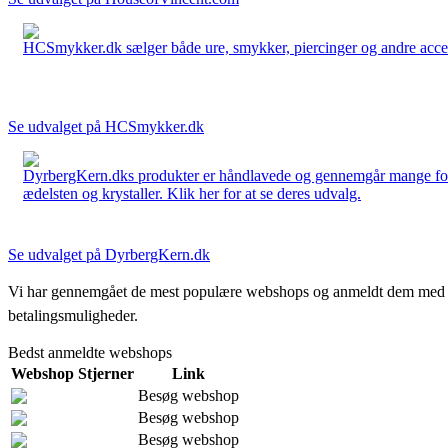
HCSmykker.dk sælger både ure, smykker, piercinger og andre accesso
Se udvalget på HCSmykker.dk
DyrbergKern.dks produkter er håndlavede og gennemgår mange forskel
ædelsten og krystaller. Klik her for at se deres udvalg.
Se udvalget på DyrbergKern.dk
Vi har gennemgået de mest populære webshops og anmeldt dem med stjern
betalingsmuligheder.
Bedst anmeldte webshops
Webshop
Stjerner
Link
Besøg webshop
Besøg webshop
Besøg webshop