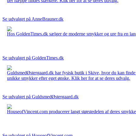
der næppe findes stærkere. Klik her for at se deres udvalg.
Se udvalget på AnneBrauner.dk
Hos GoldenTimes.dk sælger de moderne smykker og ure fra en lang 
Se udvalget på GoldenTimes.dk
GuldsmedØstergaard.dk har fysisk butik i Skive, hvor du kan finde
unikke smykker efter eget ønske. Klik her for at se deres udvalg.
Se udvalget på GuldsmedØstergaard.dk
HouseofVincent.com producerer langt størstedelen af deres smykker 
Se udvalget på HouseofVincent.com