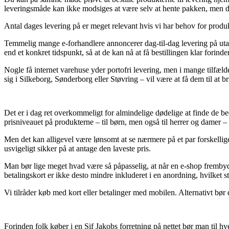
leveringsmåde kan ikke modsiges at være selv at hente pakken, men d
Antal dages levering på er meget relevant hvis vi har behov for produk
Temmelig mange e-forhandlere annoncerer dag-til-dag levering på utall
end et konkret tidspunkt, så at de kan nå at få bestillingen klar forinde
Nogle få internet varehuse yder portofri levering, men i mange tilfæld
sig i Silkeborg, Sønderborg eller Støvring – vil være at få dem til at b
Det er i dag ret overkommeligt for almindelige dødelige at finde de be
prisniveauet på produkterne – til børn, men også til herrer og damer – 
Men det kan alligevel være lønsomt at se nærmere på et par forskellige
usvigeligt sikker på at antage den laveste pris.
Man bør lige meget hvad være så påpasselig, at når en e-shop fremby
betalingskort er ikke desto mindre inkluderet i en anordning, hvilket 
Vi tilråder køb med kort eller betalinger med mobilen. Alternativt bør du
Forinden folk køber i en Sif Jakobs forretning på nettet bør man til h