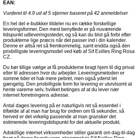
EAN:
Vurderet til
4.9
ud af 5 stjerner baseret på
42
anmeldelser
En hel del e-butikker tildeler nu en række forskellige
leveringsformer. Den mest benyttede er på nuværende
tidspunkt udleveringssteder, og så kan du blot gå forbi efter
produkterne lige præcis når det passer ind i din kalender.
Denne er altså ret så fremkommelig, samt endda også den
prisbilligste leveringsmodel ved køb af Sif Exilles Ring Rosa
CZ.
Du bør tillige vælge at få produkterne bragt hjem til dig privat
eller til adressen hvor du arbejder. Leveringsmetoden er
somme tider et hak mere pebret, men også yderst let
gængelig. Den prisbilligste form for levering er utvivlsomt at
hente varerne selv, hvilket betinges af at du lever nær
internet forretningens adresse.
Antal dages levering på er naturligvis ret så essentiel i
tilfælde af at man har brug for ordren om få sekunder, så
herved er det virkelig passende at man gransker det
estimerede leveringstidspunkt for det aktuelle produkt.
Adskillige internet virksomheder stiller garanti om dag-til-dag