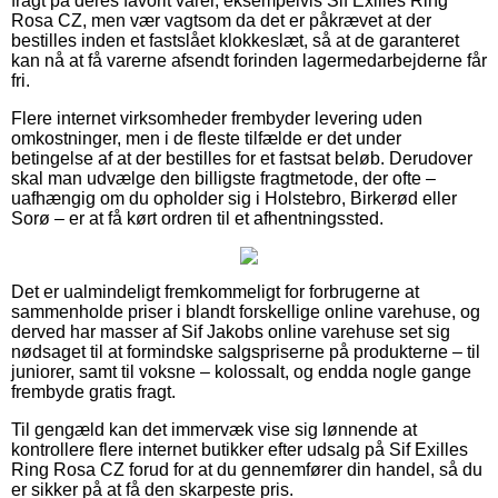
fragt på deres favorit varer, eksempelvis Sif Exilles Ring
Rosa CZ, men vær vagtsom da det er påkrævet at der
bestilles inden et fastslået klokkeslæt, så at de garanteret
kan nå at få varerne afsendt forinden lagermedarbejderne får
fri.
Flere internet virksomheder frembyder levering uden
omkostninger, men i de fleste tilfælde er det under
betingelse af at der bestilles for et fastsat beløb. Derudover
skal man udvælge den billigste fragtmetode, der ofte –
uafhængig om du opholder sig i Holstebro, Birkerød eller
Sorø – er at få kørt ordren til et afhentningssted.
Det er ualmindeligt fremkommeligt for forbrugerne at
sammenholde priser i blandt forskellige online varehuse, og
derved har masser af Sif Jakobs online varehuse set sig
nødsaget til at formindske salgspriserne på produkterne – til
juniorer, samt til voksne – kolossalt, og endda nogle gange
frembyde gratis fragt.
Til gengæld kan det immervæk vise sig lønnende at
kontrollere flere internet butikker efter udsalg på Sif Exilles
Ring Rosa CZ forud for at du gennemfører din handel, så du
er sikker på at få den skarpeste pris.