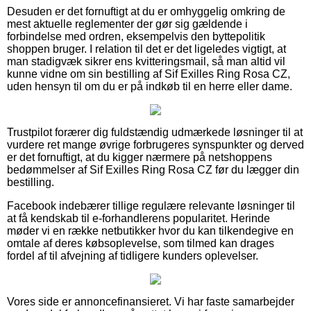
Desuden er det fornuftigt at du er omhyggelig omkring de
mest aktuelle reglementer der gør sig gældende i
forbindelse med ordren, eksempelvis den byttepolitik
shoppen bruger. I relation til det er det ligeledes vigtigt, at
man stadigvæk sikrer ens kvitteringsmail, så man altid vil
kunne vidne om sin bestilling af Sif Exilles Ring Rosa CZ,
uden hensyn til om du er på indkøb til en herre eller dame.
Trustpilot forærer dig fuldstændig udmærkede løsninger til at
vurdere ret mange øvrige forbrugeres synspunkter og derved
er det fornuftigt, at du kigger nærmere på netshoppens
bedømmelser af Sif Exilles Ring Rosa CZ før du lægger din
bestilling.
Facebook indebærer tillige regulære relevante løsninger til
at få kendskab til e-forhandlerens popularitet. Herinde
møder vi en række netbutikker hvor du kan tilkendegive en
omtale af deres købsoplevelse, som tilmed kan drages
fordel af til afvejning af tidligere kunders oplevelser.
Vores side er annoncefinansieret. Vi har faste samarbejder