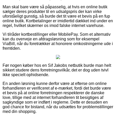
Man skal bare være så påpasselig, at hvis en online butik
sælger deres produkter til en udsalgspris der kan virke
uforståeligt gunstig, så burde det tit være et bevis på en fup
online butik. Kortbetalinger er imidlertid dækket ind under en
regel, hvilket skærmer os imod falske internet varehuse.
Vi tilråder kortbestillinger eller MobilePay. Som et alternativ
kan du overveje en afdragsløsning som for eksempel
ViaBill, når du foretrækker at honorere omkostningerne ude i
fremtiden.
Før nogen køber hos en Sif Jakobs netbutik burde man helt
sikkert studere dens forretningsvilkår, det er dog uden tvivl
ikke specielt ophidsende.
En anden løsning kunne derfor være at efterse om online
forhandleren er verificeret af e-mærket, fordi det burde være
et bevis på at online forretningen respekterer de danske
love, tillige med at internet forhandleren tit besigtiges af
sagkyndige som er indført i reglerne. Dette er desuden en
god chance for bistand, når du udsættes for problemstillinger
med din shopping.