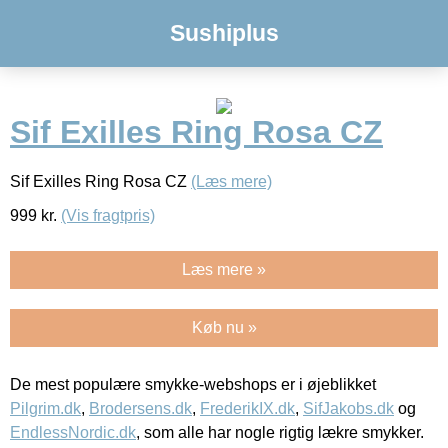
Sushiplus
Sif Exilles Ring Rosa CZ
Sif Exilles Ring Rosa CZ
(Læs mere)
999
kr.
(Vis fragtpris)
Læs mere »
Køb nu »
De mest populære smykke-webshops er i øjeblikket
Pilgrim.dk
,
Brodersens.dk
,
FrederikIX.dk
,
SifJakobs.dk
og
EndlessNordic.dk
, som alle har nogle rigtig lækre smykker.