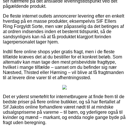
ser nærmere på det anslåede leveringstidspunkt ved det
pågældende produkt.
De fleste internet outlets annoncerer levering efter en enkelt
hverdag på en masse produkter, eksempelvis SIF Ellers
Ring Forgyldt Sorte, men vær påpasselig da det betinges af
at ordren indsendes inden et bestemt tidspunkt, så de
sandsynligvis kan nå at få produktet klargjort forinden
lagerpersonalet tager hjem.
Indtil flere online shops yder gratis fragt, men i de fleste
tilfælde kræves det at du bestiller for et konkret beløb. Som
alternativ kan man tage den mest prisbevidste fragttype,
hvilket i mange tilfælde – uanset om du befinder sig nær
Næstved, Thisted eller Hørning – vil blive at få fragtmanden
til at levere dine varer til et afhentningssted.
Det er yderst smertefrit for internetbrugere at finde frem til de
bedste priser på flere online butikker, og så har flertallet af
Sif Jakobs online forhandlere været nødt til at mindske
udsalgspriserne på varerne – til børn, og yderligere også til
kvinder og mænd – markant, og endda nogle gange byde på
fragt uden beregning.