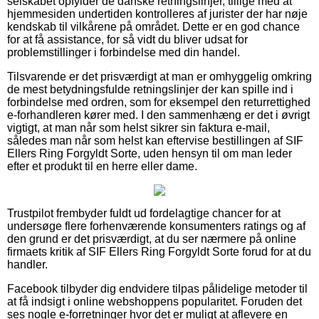
selskabet opfylder de danske retningslinjer, tillige med at
hjemmesiden undertiden kontrolleres af jurister der har nøje
kendskab til vilkårene på området. Dette er en god chance
for at få assistance, for så vidt du bliver udsat for
problemstillinger i forbindelse med din handel.
Tilsvarende er det prisværdigt at man er omhyggelig omkring
de mest betydningsfulde retningslinjer der kan spille ind i
forbindelse med ordren, som for eksempel den returrettighed
e-forhandleren kører med. I den sammenhæng er det i øvrigt
vigtigt, at man når som helst sikrer sin faktura e-mail,
således man når som helst kan eftervise bestillingen af SIF
Ellers Ring Forgyldt Sorte, uden hensyn til om man leder
efter et produkt til en herre eller dame.
Trustpilot frembyder fuldt ud fordelagtige chancer for at
undersøge flere forhenværende konsumenters ratings og af
den grund er det prisværdigt, at du ser nærmere på online
firmaets kritik af SIF Ellers Ring Forgyldt Sorte forud for at du
handler.
Facebook tilbyder dig endvidere tilpas pålidelige metoder til
at få indsigt i online webshoppens popularitet. Foruden det
ses nogle e-forretninger hvor det er muligt at aflevere en