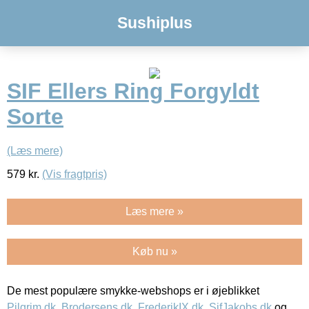
Sushiplus
SIF Ellers Ring Forgyldt
Sorte
(Læs mere)
579
kr.
(Vis fragtpris)
Læs mere »
Køb nu »
De mest populære smykke-webshops er i øjeblikket
Pilgrim.dk
,
Brodersens.dk
,
FrederikIX.dk
,
SifJakobs.dk
og