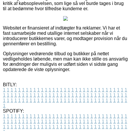
kritik af købsoplevelsen, som lige så vel burde tages i brug
til at bedømme hvor tilfredse kunderne er.
Websitet er finansieret af indtægter fra reklamer. Vi har et
fast samarbejde med utallige internet selskaber når vi
introducerer butikkernes varer, og modtager provision når du
gennemfører en bestilling.
Oplysninger vedrørende tilbud og butikker på nettet
vedligeholdes løbende, men man kan ikke stille os ansvarlig
for ændringer der muligvis er udført siden vi sidste gang
opdaterede de viste oplysninger.
BITLY:
1
1
1
1
1
1
1
1
1
1
1
1
1
1
1
1
1
1
1
1
1
1
1
1
1
1
1
1
1
1
1
1
1
1
1
1
1
1
1
1
1
1
1
1
1
1
1
1
1
1
1
1
1
1
1
1
1
1
1
1
1
1
1
1
1
1
1
1
1
1
1
1
1
1
1
1
1
1
1
1
1
1
1
1
1
1
1
1
1
1
1
1
1
1
1
1
1
1
1
1
SPOTIFY:
1
1
1
1
1
1
1
1
1
1
1
1
1
1
1
1
1
1
1
1
1
1
1
1
1
1
1
1
1
1
1
1
1
1
1
1
1
1
1
1
1
1
1
1
1
1
1
1
1
1
1
1
1
1
1
1
1
1
1
1
1
1
1
1
1
1
1
1
1
1
1
1
1
1
1
1
1
1
1
1
1
1
1
1
1
1
1
1
1
1
1
1
1
1
1
1
1
1
1