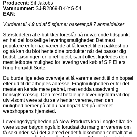
Producent:
Sif Jakobs
Varenummer:
SJ-R2869-BK-YG-54
EAN:
Vurderet til
4.9
ud af 5 stjerner baseret på
7
anmeldelser
Størstedelen af e-butikker foreslår på nuværende tidspunkt
en hel del forskellige leveringsmuligheder. Det mest
populære er for nærværende at få leveret til en pakkeshop,
og så kan du blot hente dine produkter når det passer dig
bedst. Løsningen er jo ret ligetil, samt oftest ligeledes den
mest letkøbte mulighed for levering ved køb af SIF Ellers
Ring Forgyldt Sorte.
Du burde ligeledes overveje at få varerne sendt til din bopæl
eller ud til dit arbejdes adresse. Fragtmuligheden er for det
meste en kende mere pebret, men endda usædvanlig
hensigtsmæssig. Den mest betalelige leveringsform vil dog
utvivlsomt være at du selv henter varerne, men den
mulighed beroer på at du har bopæl tæt på internet
webshoppens hjemsted.
Leveringsdygtigheden på New Products kan i nogle tilfælde
være super betydningsfuld forudsat du mangler varerne om
få sekunder, så i det øjemed er det fuldkommen centralt at vi