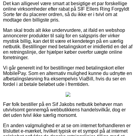
Det kan alligevel være smart at besigtige et par forskellige
online virksomheder efter rabat på SIF Ellers Ring Forgyldt
Sorte før du placerer ordren, så du ikke er i tvivl om at
modtage den billigste pris.
Man skal trods alt ikke undervurdere, at ifald en webshop
annoncerer produkter til salg for en salgspris der virker
mystisk billig, kan det tit være et kendetegn på en uærlig
netbutik. Bestillinger med betalingskort er imidlertid en del af
en retningslinje, der hjælper køber overfor uægte online
forretninger.
Vi går generelt ind for bestillinger med betalingskort eller
MobilePay. Som en alternativ mulighed kunne du udnytte en
afbetalingsløsning fra eksempelvis ViaBill, hvis du ser en
fordel i at betale beløbet ude i fremtiden.
Før folk bestiller på en Sif Jakobs netbutik behøver man
utvivlsomt gennemgå webbutikkens handelsvilkår, dog er
det uden tvivl ikke særlig morsomt.
En anden valgmulighed er at se om internet forhandleren er
tilsluttet e-mærket, hvilket typisk er et sympol på at internet