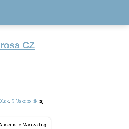
g rosa CZ
IX.dk
,
SifJakobs.dk
og
- Annemette Markvad og