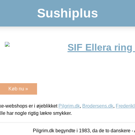
Sushiplus
SIF Ellera rin
Køb nu »
e-webshops er i øjeblikket
Pilgrim.dk
,
Brodersens.dk
,
Frederik
lle har nogle rigtig lækre smykker.
Pilgrim.dk begyndte i 1983, da de to danskere 