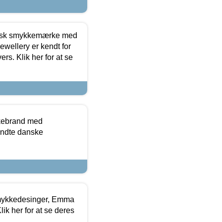
dansk smykkemærke med
ewellery er kendt for
ers. Klik her for at se
kkebrand med
ndte danske
mykkedesinger, Emma
ik her for at se deres