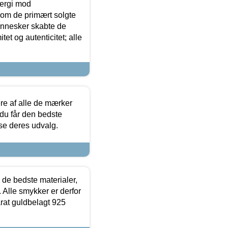
ergi mod
som de primært solgte
mennesker skabte de
et og autenticitet; alle
.
re af alle de mærker
 du får den bedste
 se deres udvalg.
 de bedste materialer,
 Alle smykker er derfor
arat guldbelagt 925