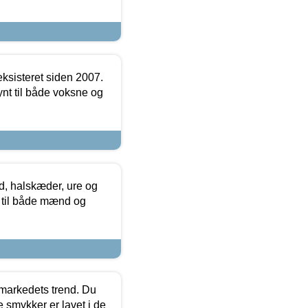
ksisteret siden 2007.
nt til både voksne og
, halskæder, ure og
r til både mænd og
markedets trend. Du
e smykker er lavet i de