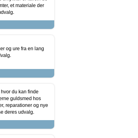
ter, et materiale der
udvalg.
 og ure fra en lang
dvalg.
 hvor du kan finde
terne guldsmed hos
r, reparationer og nye
se deres udvalg.