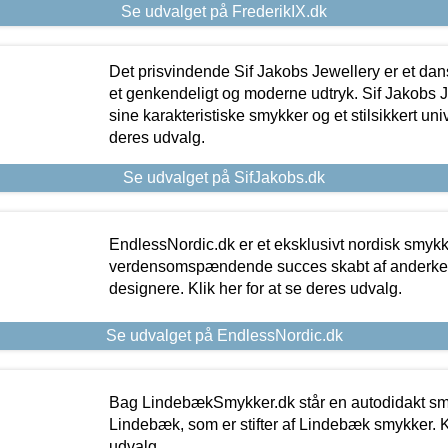
Se udvalget på FrederikIX.dk
Det prisvindende Sif Jakobs Jewellery er et 
et genkendeligt og moderne udtryk. Sif Jakobs J
sine karakteristiske smykker og et stilsikkert univ
deres udvalg.
Se udvalget på SifJakobs.dk
EndlessNordic.dk er et eksklusivt nordisk smy
verdensomspændende succes skabt af anderke
designere. Klik her for at se deres udvalg.
Se udvalget på EndlessNordic.dk
Bag LindebækSmykker.dk står en autodidakt s
Lindebæk, som er stifter af Lindebæk smykker. Kl
udvalg.