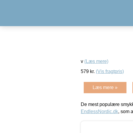
v
(Læs mere)
579
kr.
(Vis fragtpris)
Læs mere »
De mest populære smykk
EndlessNordic.dk
, som a