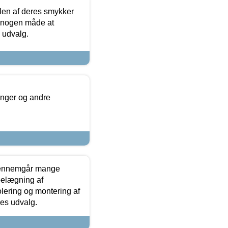
len af deres smykker
å nogen måde at
s udvalg.
inger og andre
gennemgår mange
 belægning af
olering og montering af
res udvalg.