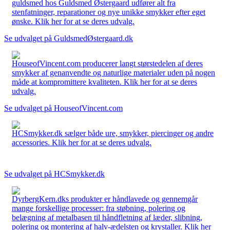
guldsmed hos Guldsmed Østergaard udfører alt fra
stenfatninger, reparationer og nye unikke smykker efter eget
ønske. Klik her for at se deres udvalg.
Se udvalget på GuldsmedØstergaard.dk
HouseofVincent.com producerer langt størstedelen af deres
smykker af genanvendte og naturlige materialer uden på nogen
måde at kompromittere kvaliteten. Klik her for at se deres
udvalg.
Se udvalget på HouseofVincent.com
HCSmykker.dk sælger både ure, smykker, piercinger og andre
accessories. Klik her for at se deres udvalg.
Se udvalget på HCSmykker.dk
DyrbergKern.dks produkter er håndlavede og gennemgår
mange forskellige processer: fra støbning, polering og
belægning af metalbasen til håndfletning af læder, slibning,
polering og montering af halv-ædelsten og krystaller. Klik her