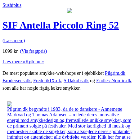
Sushiplus
SIF Antella Piccolo Ring 52
(Læs mere)
1099
kr.
(Vis fragtpris)
Læs mere »
Køb nu »
De mest populære smykke-webshops er i øjeblikket
Pilgrim.dk
,
Brodersens.dk
,
FrederikIX.dk
,
SifJakobs.dk
og
EndlessNordic.dk
,
som alle har nogle rigtig lækre smykker.
Pilgrim.dk begyndte i 1983, da de to danskere - Annemette
Markvad og Thomas Adamsen – rettede deres innovative
energi mod smykkedesign og fremstillede unikke smykker, som
de primært solgte på festivaler. Med stor kærlighed til musik og
mennesker skabte de smykker, som afspejlede deres spontanitet,
intimitet og autenticitet; alle dybtfølte værdier. Klik her for at se