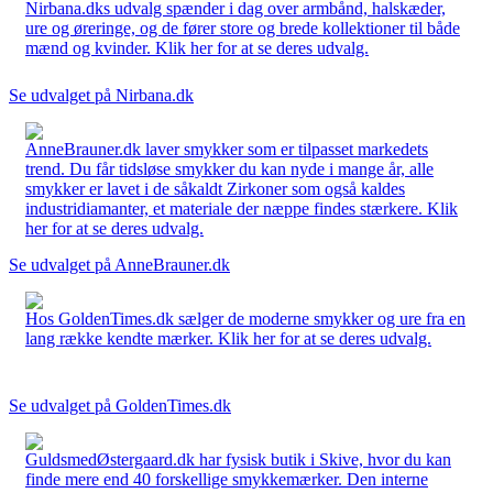
Nirbana.dks udvalg spænder i dag over armbånd, halskæder,
ure og øreringe, og de fører store og brede kollektioner til både
mænd og kvinder. Klik her for at se deres udvalg.
Se udvalget på Nirbana.dk
AnneBrauner.dk laver smykker som er tilpasset markedets
trend. Du får tidsløse smykker du kan nyde i mange år, alle
smykker er lavet i de såkaldt Zirkoner som også kaldes
industridiamanter, et materiale der næppe findes stærkere. Klik
her for at se deres udvalg.
Se udvalget på AnneBrauner.dk
Hos GoldenTimes.dk sælger de moderne smykker og ure fra en
lang række kendte mærker. Klik her for at se deres udvalg.
Se udvalget på GoldenTimes.dk
GuldsmedØstergaard.dk har fysisk butik i Skive, hvor du kan
finde mere end 40 forskellige smykkemærker. Den interne