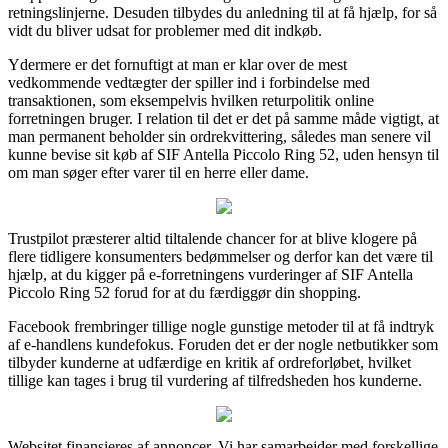
retningslinjerne. Desuden tilbydes du anledning til at få hjælp, for så
vidt du bliver udsat for problemer med dit indkøb.
Ydermere er det fornuftigt at man er klar over de mest
vedkommende vedtægter der spiller ind i forbindelse med
transaktionen, som eksempelvis hvilken returpolitik online
forretningen bruger. I relation til det er det på samme måde vigtigt, at
man permanent beholder sin ordrekvittering, således man senere vil
kunne bevise sit køb af SIF Antella Piccolo Ring 52, uden hensyn til
om man søger efter varer til en herre eller dame.
Trustpilot præsterer altid tiltalende chancer for at blive klogere på
flere tidligere konsumenters bedømmelser og derfor kan det være til
hjælp, at du kigger på e-forretningens vurderinger af SIF Antella
Piccolo Ring 52 forud for at du færdiggør din shopping.
Facebook frembringer tillige nogle gunstige metoder til at få indtryk
af e-handlens kundefokus. Foruden det er der nogle netbutikker som
tilbyder kunderne at udfærdige en kritik af ordreforløbet, hvilket
tillige kan tages i brug til vurdering af tilfredsheden hos kunderne.
Websitet finansieres af annoncer. Vi har samarbejder med forskellige