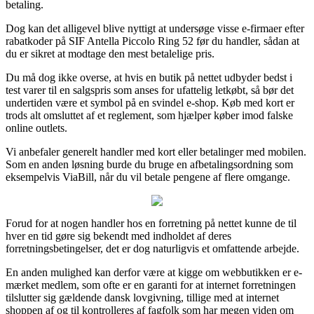
betaling.
Dog kan det alligevel blive nyttigt at undersøge visse e-firmaer efter
rabatkoder på SIF Antella Piccolo Ring 52 før du handler, sådan at
du er sikret at modtage den mest betalelige pris.
Du må dog ikke overse, at hvis en butik på nettet udbyder bedst i
test varer til en salgspris som anses for ufattelig letkøbt, så bør det
undertiden være et symbol på en svindel e-shop. Køb med kort er
trods alt omsluttet af et reglement, som hjælper køber imod falske
online outlets.
Vi anbefaler generelt handler med kort eller betalinger med mobilen.
Som en anden løsning burde du bruge en afbetalingsordning som
eksempelvis ViaBill, når du vil betale pengene af flere omgange.
Forud for at nogen handler hos en forretning på nettet kunne de til
hver en tid gøre sig bekendt med indholdet af deres
forretningsbetingelser, det er dog naturligvis et omfattende arbejde.
En anden mulighed kan derfor være at kigge om webbutikken er e-
mærket medlem, som ofte er en garanti for at internet forretningen
tilslutter sig gældende dansk lovgivning, tillige med at internet
shoppen af og til kontrolleres af fagfolk som har megen viden om