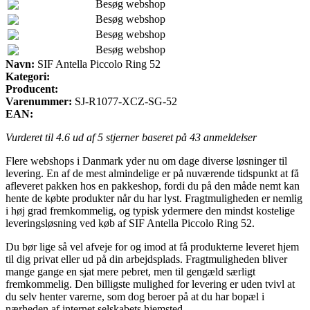
Besøg webshop
Besøg webshop
Besøg webshop
Besøg webshop
Navn:
SIF Antella Piccolo Ring 52
Kategori:
Producent:
Varenummer:
SJ-R1077-XCZ-SG-52
EAN:
Vurderet til
4.6
ud af 5 stjerner baseret på
43
anmeldelser
Flere webshops i Danmark yder nu om dage diverse løsninger til
levering. En af de mest almindelige er på nuværende tidspunkt at få
afleveret pakken hos en pakkeshop, fordi du på den måde nemt kan
hente de købte produkter når du har lyst. Fragtmuligheden er nemlig
i høj grad fremkommelig, og typisk ydermere den mindst kostelige
leveringsløsning ved køb af SIF Antella Piccolo Ring 52.
Du bør lige så vel afveje for og imod at få produkterne leveret hjem
til dig privat eller ud på din arbejdsplads. Fragtmuligheden bliver
mange gange en sjat mere pebret, men til gengæld særligt
fremkommelig. Den billigste mulighed for levering er uden tvivl at
du selv henter varerne, som dog beroer på at du har bopæl i
nærheden af internet selskabets hjemsted.