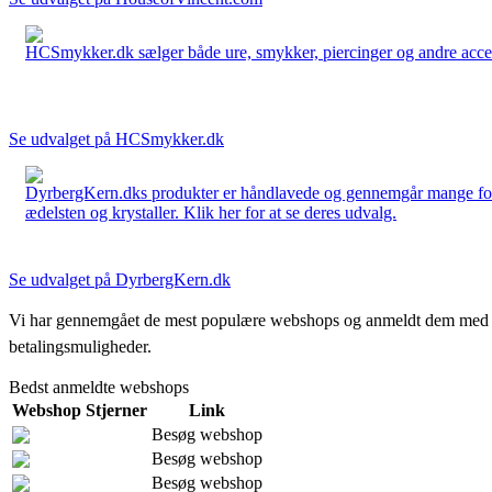
HCSmykker.dk sælger både ure, smykker, piercinger og andre accesso
Se udvalget på HCSmykker.dk
DyrbergKern.dks produkter er håndlavede og gennemgår mange forskel
ædelsten og krystaller. Klik her for at se deres udvalg.
Se udvalget på DyrbergKern.dk
Vi har gennemgået de mest populære webshops og anmeldt dem med stjern
betalingsmuligheder.
Bedst anmeldte webshops
Webshop
Stjerner
Link
Besøg webshop
Besøg webshop
Besøg webshop