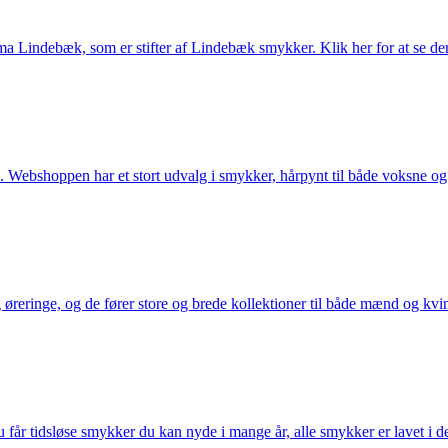
Lindebæk, som er stifter af Lindebæk smykker. Klik her for at se der
 Webshoppen har et stort udvalg i smykker, hårpynt til både voksne og b
eringe, og de fører store og brede kollektioner til både mænd og kvind
får tidsløse smykker du kan nyde i mange år, alle smykker er lavet i de