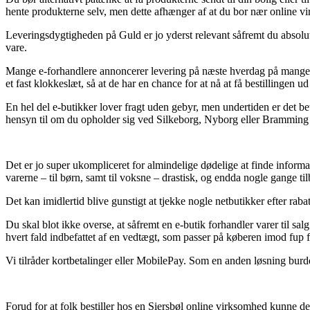
hente produkterne selv, men dette afhænger af at du bor nær online 
Leveringsdygtigheden på Guld er jo yderst relevant såfremt du absolut 
vare.
Mange e-forhandlere annoncerer levering på næste hverdag på mange a
et fast klokkeslæt, så at de har en chance for at nå at få bestillingen u
En hel del e-butikker lover fragt uden gebyr, men undertiden er det be
hensyn til om du opholder sig ved Silkeborg, Nyborg eller Bramming – vi
Det er jo super ukompliceret for almindelige dødelige at finde informati
varerne – til børn, samt til voksne – drastisk, og endda nogle gange tilb
Det kan imidlertid blive gunstigt at tjekke nogle netbutikker efter raba
Du skal blot ikke overse, at såfremt en e-butik forhandler varer til s
hvert fald indbefattet af en vedtægt, som passer på køberen imod fup fo
Vi tilråder kortbetalinger eller MobilePay. Som en anden løsning burd
Forud for at folk bestiller hos en Siersbøl online virksomhed kunne de