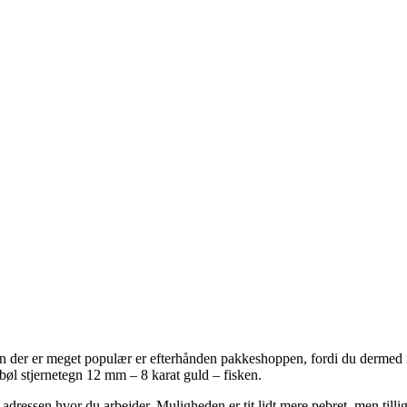
 En der er meget populær er efterhånden pakkeshoppen, fordi du dermed n
sbøl stjernetegn 12 mm – 8 karat guld – fisken.
il adressen hvor du arbejder. Muligheden er tit lidt mere pebret, men till