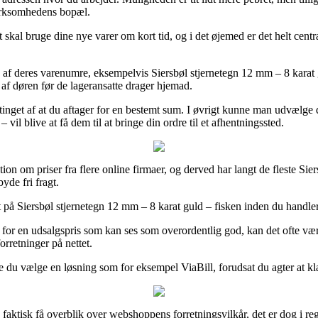
virksomhedens bopæl.
skal bruge dine nye varer om kort tid, og i det øjemed er det helt cent
f deres varenumre, eksempelvis Siersbøl stjernetegn 12 mm – 8 karat gu
d af døren før de lageransatte drager hjemad.
tinget af at du aftager for en bestemt sum. I øvrigt kunne man udvælge d
l blive at få dem til at bringe din ordre til et afhentningssted.
on om priser fra flere online firmaer, og derved har langt de fleste Sier
yde fri fragt.
t på Siersbøl stjernetegn 12 mm – 8 karat guld – fisken inden du handler, 
alg for en udsalgspris som kan ses som overordentlig god, kan det ofte væ
rretninger på nettet.
e du vælge en løsning som for eksempel ViaBill, forudsat du agter at kla
 faktisk få overblik over webshoppens forretningsvilkår, det er dog i r