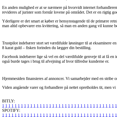
En anden mulighed er at se nærmere på hvorvidt internet forhandleren e
revideres af jurister som forstår lovene på området. Det er en rigtig 
Yderligere er det smart at køber er hensynstagende til de primære retnin
man altid opbevarer ens kvittering, så man en anden gang vil kunne be
Trustpilot indebærer stort set værdifulde løsninger til at eksaminere
8 karat guld – fisken forinden du lægger din bestilling.
Facebook indebærer lige så vel en del værdifulde genveje til at få e
også burde tages i brug til afvejning af hvor tilfredse kunderne er.
Hjemmesiden finansieres af annoncer. Vi samarbejder med en stribe on
Viden angående varer og forhandlere på nettet opretholdes tit, men vi 
BITLY:
1
1
1
1
1
1
1
1
1
1
1
1
1
1
1
1
1
1
1
1
1
1
1
1
1
1
1
1
1
1
1
1
1
1
1
1
1
SPOTIFY:
1
1
1
1
1
1
1
1
1
1
1
1
1
1
1
1
1
1
1
1
1
1
1
1
1
1
1
1
1
1
1
1
1
1
1
1
1