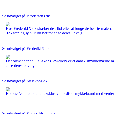
Se udvalget på Brodersens.dk
Hos FrederikIX.dk stræber de altid efter at bruge de bedste materia
925 sterling sølv. Klik her for at se deres udvalg.
Se udvalget på FrederikIX.dk
Det prisvindende Sif Jakobs Jewellery er et dansk smykkemærke med 
at se deres udvalg.
Se udvalget på SifJakobs.dk
EndlessNordic.dk er et eksklusivt nordisk smykkebrand med verden
Se udvalget på EndlessNordic.dk