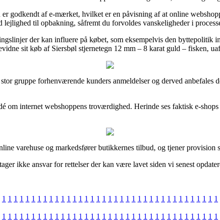
r godkendt af e-mærket, hvilket er en påvisning af at online webshoppen
god lejlighed til opbakning, såfremt du forvoldes vanskeligheder i proce
gslinjer der kan influere på købet, som eksempelvis den byttepolitik inte
vidne sit køb af Siersbøl stjernetegn 12 mm – 8 karat guld – fisken, u
 en stor gruppe forhenværende kunders anmeldelser og derved anbefales d
n idé om internet webshoppens troværdighed. Herinde ses faktisk e-shop
line varehuse og markedsfører butikkernes tilbud, og tjener provision 
tager ikke ansvar for rettelser der kan være lavet siden vi senest opdat
1
1
1
1
1
1
1
1
1
1
1
1
1
1
1
1
1
1
1
1
1
1
1
1
1
1
1
1
1
1
1
1
1
1
1
1
1
1
1
1
1
1
1
1
1
1
1
1
1
1
1
1
1
1
1
1
1
1
1
1
1
1
1
1
1
1
1
1
1
1
1
1
1
1