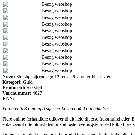
Besøg webshop
Besøg webshop
Besøg webshop
Besøg webshop
Besøg webshop
Besøg webshop
Besøg webshop
Besøg webshop
Besøg webshop
Besøg webshop
Besøg webshop
Navn:
Siersbøl stjernetegn 12 mm – 8 karat guld – fisken
Kategori:
Guld
Producent:
Siersbøl
Varenummer:
4827
EAN:
Vurderet til
3.6
ud af 5 stjerner baseret på
9
anmeldelser
Flere online forhandlere udlover til alt held diverse fragtmuligheder.
enkel, samt ofte tilmed den prisbilligste leveringstype ved køb af Sier
Du bør alternativt påtænke at få produkterne sendt til din bolig eller t