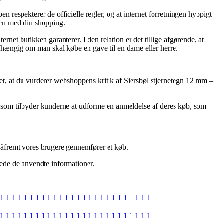
 respekterer de officielle regler, og at internet forretningen hyppigt
ssen med din shopping.
rnet butikken garanterer. I den relation er det tillige afgørende, at
afhængig om man skal købe en gave til en dame eller herre.
et, at du vurderer webshoppens kritik af Siersbøl stjernetegn 12 mm –
s som tilbyder kunderne at udforme en anmeldelse af deres køb, som
såfremt vores brugere gennemfører et køb.
erede de anvendte informationer.
1
1
1
1
1
1
1
1
1
1
1
1
1
1
1
1
1
1
1
1
1
1
1
1
1
1
1
1
1
1
1
1
1
1
1
1
1
1
1
1
1
1
1
1
1
1
1
1
1
1
1
1