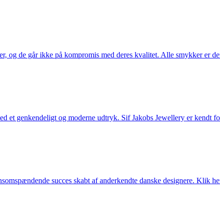
ler, og de går ikke på kompromis med deres kvalitet. Alle smykker er de
et genkendeligt og moderne udtryk. Sif Jakobs Jewellery er kendt for si
somspændende succes skabt af anderkendte danske designere. Klik her 