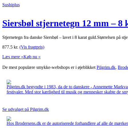
Sushiplus
Siersbøl stjernetegn 12 mm – 8 k
Stjernetegn fra danske Siersbøl – lavet i 8 karat guld.Størrelsen på s
877.5
kr.
(Vis fragtpris)
Læs mere »
Køb nu »
De mest populære smykke-webshops er i øjeblikket
Pilgrim.dk
,
Brode
Pilgrim.dk begyndte i 1983, da de to danskere - Annemette Markv
festivaler. Med stor kærlighed til musik og mennesker skabte de smykk
Se udvalget på Pilgrim.dk
Hos Brodersens.dk er de autoriserede forhandlere af alle de mærker d