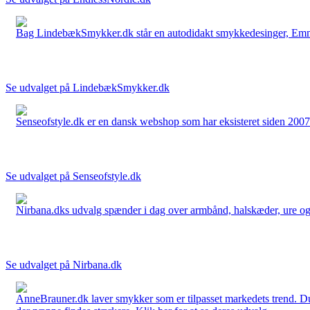
Bag LindebækSmykker.dk står en autodidakt smykkedesinger, Emma 
Se udvalget på LindebækSmykker.dk
Senseofstyle.dk er en dansk webshop som har eksisteret siden 2007.
Se udvalget på Senseofstyle.dk
Nirbana.dks udvalg spænder i dag over armbånd, halskæder, ure og ør
Se udvalget på Nirbana.dk
AnneBrauner.dk laver smykker som er tilpasset markedets trend. Du 