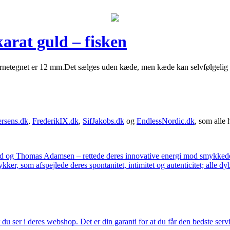
arat guld – fisken
tjernetegnet er 12 mm.Det sælges uden kæde, men kæde kan selvfølgelig t
rsens.dk
,
FrederikIX.dk
,
SifJakobs.dk
og
EndlessNordic.dk
, som alle 
ad og Thomas Adamsen – rettede deres innovative energi mod smykkedes
er, som afspejlede deres spontanitet, intimitet og autenticitet; alle dyb
u ser i deres webshop. Det er din garanti for at du får den bedste servi