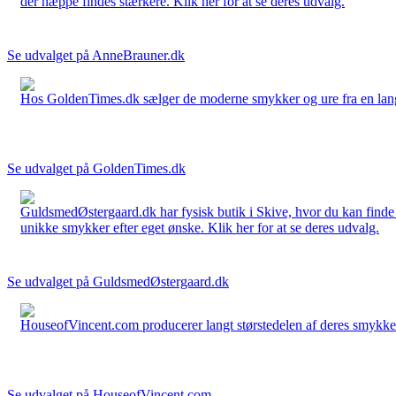
der næppe findes stærkere. Klik her for at se deres udvalg.
Se udvalget på AnneBrauner.dk
Hos GoldenTimes.dk sælger de moderne smykker og ure fra en lang 
Se udvalget på GoldenTimes.dk
GuldsmedØstergaard.dk har fysisk butik i Skive, hvor du kan finde
unikke smykker efter eget ønske. Klik her for at se deres udvalg.
Se udvalget på GuldsmedØstergaard.dk
HouseofVincent.com producerer langt størstedelen af deres smykker 
Se udvalget på HouseofVincent.com