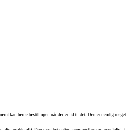
emt kan hente bestillingen når der er tid til det. Den er nemlig meget
ige ultra problemfri. Den mest betalelige leveringsform er unægtelig at