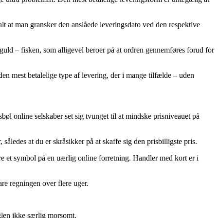
ralt at man gransker den anslåede leveringsdato ved den respektive
ld – fisken, som alligevel beroer på at ordren gennemføres forud for
en mest betalelige type af levering, der i mange tilfælde – uden
sbøl online selskaber set sig tvunget til at mindske prisniveauet på
således at du er skråsikker på at skaffe sig den prisbilligste pris.
re et symbol på en uærlig online forretning. Handler med kort er i
re regningen over flere uger.
eglen ikke særlig morsomt.