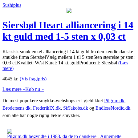
Sushiplus
Siersbøl Heart alliancering i 14
kt guld med 1-5 sten x 0,03 ct
Klassisk smuk enkel alliancering i 14 kt guld fra den kendte danske
smukke firma SiersbølVælg mellem 1 til 5 stenSten størrelse pr sten:
0,03 ct.Kvalitet: W/si Karat: 14 kt. guldProducent: Siersbøl
(Læs
mere)
4045
kr.
(Vis fragtpris)
Læs mere »
Køb nu »
De mest populære smykke-webshops er i øjeblikket
Pilgrim.dk
,
Brodersens.dk
,
FrederikIX.dk
,
SifJakobs.dk
og
EndlessNordic.dk
,
som alle har nogle rigtig lækre smykker.
Pilgrim.dk begyndte i 1983, da de to danskere - Annemette