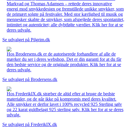
Markvad og Thomas Adamsen – rettede deres innovative
energi mod smykkedesign og fremstillede unikke smykker, som
de primært solgte på festivaler. Med stor kærlighed til musik og
mennesker skabte de smykker, som afspejlede deres spontanitet,
intimitet og autenticitet; alle dybtfølte værdier. Klik her for at se
deres udvalg.
Se udvalget på Pilgrim.dk
Hos Brodersens.dk er de autoriserede forhandlere af alle de
mærker du ser i deres webshop. Det er din garanti for at du får
den bedste service og de originale produkter. Klik her for at se
deres udvalg.
Se udvalget på Brodersens.dk
Hos FrederikIX.dk stræber de altid efter at bruge de bedste
materialer, og de går ikke på kompromis med deres kvalitet.
Alle smykker er derfor lavet i 100% recycled 925 Sterling sølv
og 22 karat guldbelagt 925 sterling sølv. Klik her for at se deres
udvalg.
Se udvalget på FrederikIX.dk