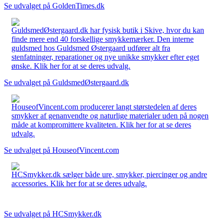
Se udvalget på GoldenTimes.dk
GuldsmedØstergaard.dk har fysisk butik i Skive, hvor du kan
finde mere end 40 forskellige smykkemærker. Den interne
guldsmed hos Guldsmed Østergaard udfører alt fra
stenfatninger, reparationer og nye unikke smykker efter eget
ønske. Klik her for at se deres udvalg.
Se udvalget på GuldsmedØstergaard.dk
HouseofVincent.com producerer langt størstedelen af deres
smykker af genanvendte og naturlige materialer uden på nogen
måde at kompromittere kvaliteten. Klik her for at se deres
udvalg.
Se udvalget på HouseofVincent.com
HCSmykker.dk sælger både ure, smykker, piercinger og andre
accessories. Klik her for at se deres udvalg.
Se udvalget på HCSmykker.dk