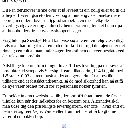
sten x 0,03 ct.
Du kan derudover tænke over at få leveret til din bolig eller ud til dit
arbejde. Leveringsmetoden viser sig almindeligvis en anelse mere
pebret, men derudover i høj grad simpel. Den mest letkøbte
leveringsudgave er dog at du selv henter varerne, hvilket beroer på
at du opholder dig nærved e-shoppens lager.
Fragttiden på Siersbøl Heart kan vise sig at være virkelig væsentlig
hvis man har brug for varen inden for kort tid, og i det øjemed er det
rimelig centralt at man undersøger den estimerede leveringsdato ved
det relevante produkt.
Adskillige internet forretninger lover 1 dags levering på massevis af
produkter, eksempelvis Siersbøl Heart alliancering i 14 kt guld med
1-5 sten x 0,03 ct, men husk at det antager at du når at bestille
tidligere end et fastslået tidspunkt, så de med sikkerhed kan nå at få
de nye varer ordnet forud for at personalet holder fyraften.
En række internet webshops tilbyder portofri fragt, men i de fleste
tilfælde kun når der indkøbes for en bestemt pris. Alternativt skal
man udse dig den prisbilligste leveringsform, der ofte – hvad end du
befinder sig nær Vejle, Varde eller Hammel – er at få bragt dine
varer til en pakkeshop.