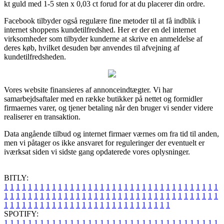
kt guld med 1-5 sten x 0,03 ct forud for at du placerer din ordre.
Facebook tilbyder også regulære fine metoder til at få indblik i
internet shoppens kundetilfredshed. Her er der en del internet
virksomheder som tilbyder kunderne at skrive en anmeldelse af
deres køb, hvilket desuden bør anvendes til afvejning af
kundetilfredsheden.
Vores website finansieres af annonceindtægter. Vi har
samarbejdsaftaler med en række butikker på nettet og formidler
firmaernes varer, og tjener betaling når den bruger vi sender videre
realiserer en transaktion.
Data angående tilbud og internet firmaer værnes om fra tid til anden,
men vi påtager os ikke ansvaret for reguleringer der eventuelt er
iværksat siden vi sidste gang opdaterede vores oplysninger.
BITLY:
1
1
1
1
1
1
1
1
1
1
1
1
1
1
1
1
1
1
1
1
1
1
1
1
1
1
1
1
1
1
1
1
1
1
1
1
1
1
1
1
1
1
1
1
1
1
1
1
1
1
1
1
1
1
1
1
1
1
1
1
1
1
1
1
1
1
1
1
1
1
1
1
1
1
1
1
1
1
1
1
1
1
1
1
1
1
1
1
1
1
1
1
1
1
1
1
1
1
1
1
SPOTIFY:
1
1
1
1
1
1
1
1
1
1
1
1
1
1
1
1
1
1
1
1
1
1
1
1
1
1
1
1
1
1
1
1
1
1
1
1