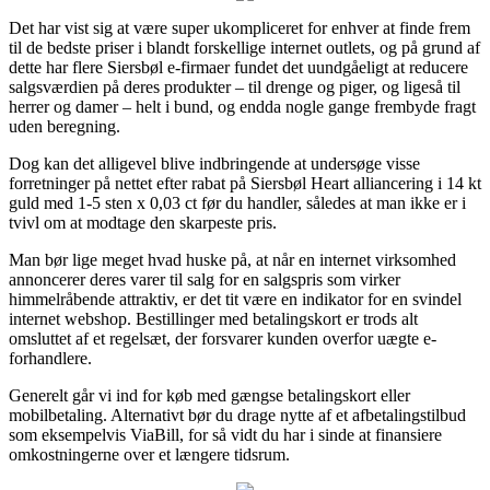
Det har vist sig at være super ukompliceret for enhver at finde frem
til de bedste priser i blandt forskellige internet outlets, og på grund af
dette har flere Siersbøl e-firmaer fundet det uundgåeligt at reducere
salgsværdien på deres produkter – til drenge og piger, og ligeså til
herrer og damer – helt i bund, og endda nogle gange frembyde fragt
uden beregning.
Dog kan det alligevel blive indbringende at undersøge visse
forretninger på nettet efter rabat på Siersbøl Heart alliancering i 14 kt
guld med 1-5 sten x 0,03 ct før du handler, således at man ikke er i
tvivl om at modtage den skarpeste pris.
Man bør lige meget hvad huske på, at når en internet virksomhed
annoncerer deres varer til salg for en salgspris som virker
himmelråbende attraktiv, er det tit være en indikator for en svindel
internet webshop. Bestillinger med betalingskort er trods alt
omsluttet af et regelsæt, der forsvarer kunden overfor uægte e-
forhandlere.
Generelt går vi ind for køb med gængse betalingskort eller
mobilbetaling. Alternativt bør du drage nytte af et afbetalingstilbud
som eksempelvis ViaBill, for så vidt du har i sinde at finansiere
omkostningerne over et længere tidsrum.