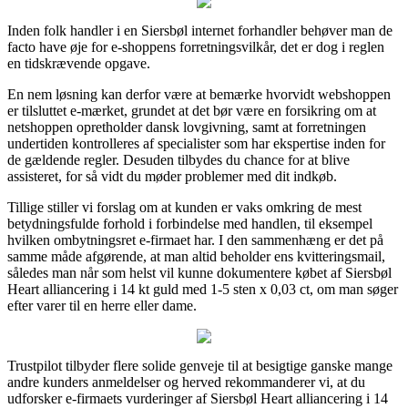
Inden folk handler i en Siersbøl internet forhandler behøver man de
facto have øje for e-shoppens forretningsvilkår, det er dog i reglen
en tidskrævende opgave.
En nem løsning kan derfor være at bemærke hvorvidt webshoppen
er tilsluttet e-mærket, grundet at det bør være en forsikring om at
netshoppen opretholder dansk lovgivning, samt at forretningen
undertiden kontrolleres af specialister som har ekspertise inden for
de gældende regler. Desuden tilbydes du chance for at blive
assisteret, for så vidt du møder problemer med dit indkøb.
Tillige stiller vi forslag om at kunden er vaks omkring de mest
betydningsfulde forhold i forbindelse med handlen, til eksempel
hvilken ombytningsret e-firmaet har. I den sammenhæng er det på
samme måde afgørende, at man altid beholder ens kvitteringsmail,
således man når som helst vil kunne dokumentere købet af Siersbøl
Heart alliancering i 14 kt guld med 1-5 sten x 0,03 ct, om man søger
efter varer til en herre eller dame.
Trustpilot tilbyder flere solide genveje til at besigtige ganske mange
andre kunders anmeldelser og herved rekommanderer vi, at du
udforsker e-firmaets vurderinger af Siersbøl Heart alliancering i 14