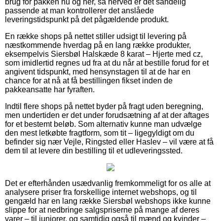
brug for pakken nu og her, så herved er det sandelig
passende at man kontrollerer det anslåede
leveringstidspunkt på det pågældende produkt.
En række shops på nettet stiller udsigt til levering på
næstkommende hverdag på en lang række produkter,
eksempelvis Siersbøl Halskæde 8 karat – Hjerte med cz,
som imidlertid regnes ud fra at du når at bestille forud for et
angivent tidspunkt, med hensynstagen til at de har en
chance for at nå at få bestillingen fikset inden de
pakkeansatte har fyraften.
Indtil flere shops på nettet byder på fragt uden beregning,
men undertiden er det under forudsætning af at der aftages
for et bestemt beløb. Som alternativ kunne man udvælge
den mest letkøbte fragtform, som tit – ligegyldigt om du
befinder sig nær Vejle, Ringsted eller Haslev – vil være at få
dem til at levere din bestilling til et udleveringssted.
Det er efterhånden usædvanlig fremkommeligt for os alle at
analysere priser fra forskellige internet webshops, og til
gengæld har en lang række Siersbøl webshops ikke kunne
slippe for at nedbringe salgspriserne på mange af deres
varer – til juniorer, og samtidig også til mænd og kvinder –