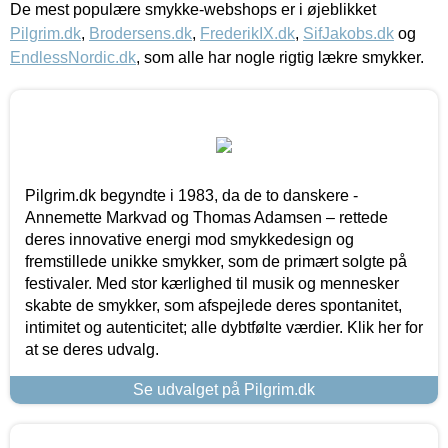
De mest populære smykke-webshops er i øjeblikket
Pilgrim.dk
,
Brodersens.dk
,
FrederikIX.dk
,
SifJakobs.dk
og
EndlessNordic.dk
, som alle har nogle rigtig lækre smykker.
Pilgrim.dk begyndte i 1983, da de to danskere -
Annemette Markvad og Thomas Adamsen – rettede
deres innovative energi mod smykkedesign og
fremstillede unikke smykker, som de primært solgte på
festivaler. Med stor kærlighed til musik og mennesker
skabte de smykker, som afspejlede deres spontanitet,
intimitet og autenticitet; alle dybtfølte værdier. Klik her for
at se deres udvalg.
Se udvalget på Pilgrim.dk