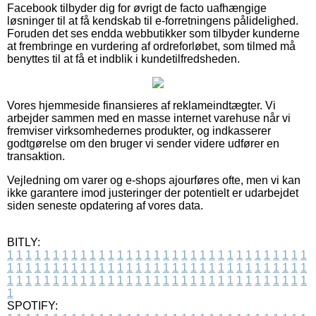
Facebook tilbyder dig for øvrigt de facto uafhængige
løsninger til at få kendskab til e-forretningens pålidelighed.
Foruden det ses endda webbutikker som tilbyder kunderne
at frembringe en vurdering af ordreforløbet, som tilmed må
benyttes til at få et indblik i kundetilfredsheden.
Vores hjemmeside finansieres af reklameindtægter. Vi
arbejder sammen med en masse internet varehuse når vi
fremviser virksomhedernes produkter, og indkasserer
godtgørelse om den bruger vi sender videre udfører en
transaktion.
Vejledning om varer og e-shops ajourføres ofte, men vi kan
ikke garantere imod justeringer der potentielt er udarbejdet
siden seneste opdatering af vores data.
BITLY:
1
1
1
1
1
1
1
1
1
1
1
1
1
1
1
1
1
1
1
1
1
1
1
1
1
1
1
1
1
1
1
1
1
1
1
1
1
1
1
1
1
1
1
1
1
1
1
1
1
1
1
1
1
1
1
1
1
1
1
1
1
1
1
1
1
1
1
1
1
1
1
1
1
1
1
1
1
1
1
1
1
1
1
1
1
1
1
1
1
1
1
1
1
1
1
1
1
1
1
1
SPOTIFY: