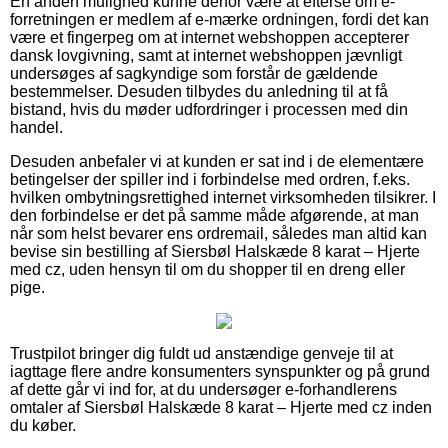
En anden mulighed kunne derfor være at efterse om e-
forretningen er medlem af e-mærke ordningen, fordi det kan
være et fingerpeg om at internet webshoppen accepterer
dansk lovgivning, samt at internet webshoppen jævnligt
undersøges af sagkyndige som forstår de gældende
bestemmelser. Desuden tilbydes du anledning til at få
bistand, hvis du møder udfordringer i processen med din
handel.
Desuden anbefaler vi at kunden er sat ind i de elementære
betingelser der spiller ind i forbindelse med ordren, f.eks.
hvilken ombytningsrettighed internet virksomheden tilsikrer. I
den forbindelse er det på samme måde afgørende, at man
når som helst bevarer ens ordremail, således man altid kan
bevise sin bestilling af Siersbøl Halskæde 8 karat – Hjerte
med cz, uden hensyn til om du shopper til en dreng eller
pige.
Trustpilot bringer dig fuldt ud anstændige genveje til at
iagttage flere andre konsumenters synspunkter og på grund
af dette går vi ind for, at du undersøger e-forhandlerens
omtaler af Siersbøl Halskæde 8 karat – Hjerte med cz inden
du køber.