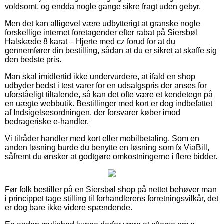
voldsomt, og endda nogle gange sikre fragt uden gebyr.
Men det kan alligevel være udbytterigt at granske nogle
forskellige internet foretagender efter rabat på Siersbøl
Halskæde 8 karat – Hjerte med cz forud for at du
gennemfører din bestilling, sådan at du er sikret at skaffe sig
den bedste pris.
Man skal imidlertid ikke undervurdere, at ifald en shop
udbyder bedst i test varer for en udsalgspris der anses for
uforståeligt tiltalende, så kan det ofte være et kendetegn på
en uægte webbutik. Bestillinger med kort er dog indbefattet
af Indsigelsesordningen, der forsvarer køber imod
bedrageriske e-handler.
Vi tilråder handler med kort eller mobilbetaling. Som en
anden løsning burde du benytte en løsning som fx ViaBill,
såfremt du ønsker at godtgøre omkostningerne i flere bidder.
Før folk bestiller på en Siersbøl shop på nettet behøver man
i princippet tage stilling til forhandlerens forretningsvilkår, det
er dog bare ikke videre spændende.