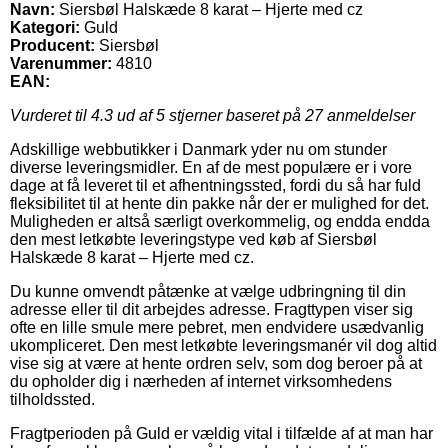
Navn:
Siersbøl Halskæde 8 karat – Hjerte med cz
Kategori:
Guld
Producent:
Siersbøl
Varenummer:
4810
EAN:
Vurderet til
4.3
ud af 5 stjerner baseret på
27
anmeldelser
Adskillige webbutikker i Danmark yder nu om stunder
diverse leveringsmidler. En af de mest populære er i vore
dage at få leveret til et afhentningssted, fordi du så har fuld
fleksibilitet til at hente din pakke når der er mulighed for det.
Muligheden er altså særligt overkommelig, og endda endda
den mest letkøbte leveringstype ved køb af Siersbøl
Halskæde 8 karat – Hjerte med cz.
Du kunne omvendt påtænke at vælge udbringning til din
adresse eller til dit arbejdes adresse. Fragttypen viser sig
ofte en lille smule mere pebret, men endvidere usædvanlig
ukompliceret. Den mest letkøbte leveringsmanér vil dog altid
vise sig at være at hente ordren selv, som dog beroer på at
du opholder dig i nærheden af internet virksomhedens
tilholdssted.
Fragtperioden på Guld er vældig vital i tilfælde af at man har