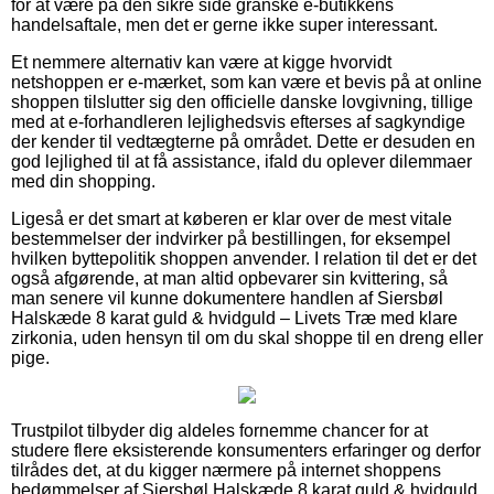
for at være på den sikre side granske e-butikkens
handelsaftale, men det er gerne ikke super interessant.
Et nemmere alternativ kan være at kigge hvorvidt
netshoppen er e-mærket, som kan være et bevis på at online
shoppen tilslutter sig den officielle danske lovgivning, tillige
med at e-forhandleren lejlighedsvis efterses af sagkyndige
der kender til vedtægterne på området. Dette er desuden en
god lejlighed til at få assistance, ifald du oplever dilemmaer
med din shopping.
Ligeså er det smart at køberen er klar over de mest vitale
bestemmelser der indvirker på bestillingen, for eksempel
hvilken byttepolitik shoppen anvender. I relation til det er det
også afgørende, at man altid opbevarer sin kvittering, så
man senere vil kunne dokumentere handlen af Siersbøl
Halskæde 8 karat guld & hvidguld – Livets Træ med klare
zirkonia, uden hensyn til om du skal shoppe til en dreng eller
pige.
Trustpilot tilbyder dig aldeles fornemme chancer for at
studere flere eksisterende konsumenters erfaringer og derfor
tilrådes det, at du kigger nærmere på internet shoppens
bedømmelser af Siersbøl Halskæde 8 karat guld & hvidguld