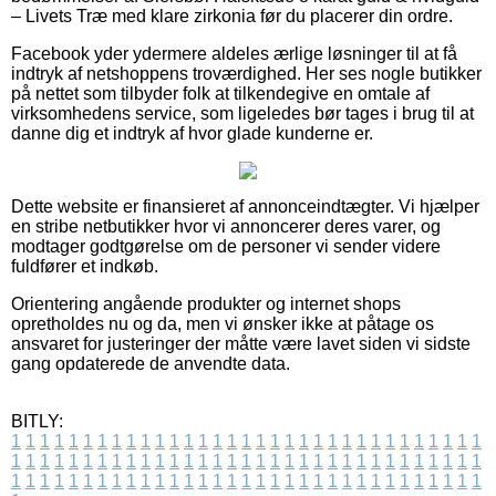
– Livets Træ med klare zirkonia før du placerer din ordre.
Facebook yder ydermere aldeles ærlige løsninger til at få
indtryk af netshoppens troværdighed. Her ses nogle butikker
på nettet som tilbyder folk at tilkendegive en omtale af
virksomhedens service, som ligeledes bør tages i brug til at
danne dig et indtryk af hvor glade kunderne er.
Dette website er finansieret af annonceindtægter. Vi hjælper
en stribe netbutikker hvor vi annoncerer deres varer, og
modtager godtgørelse om de personer vi sender videre
fuldfører et indkøb.
Orientering angående produkter og internet shops
opretholdes nu og da, men vi ønsker ikke at påtage os
ansvaret for justeringer der måtte være lavet siden vi sidste
gang opdaterede de anvendte data.
BITLY:
1
1
1
1
1
1
1
1
1
1
1
1
1
1
1
1
1
1
1
1
1
1
1
1
1
1
1
1
1
1
1
1
1
1
1
1
1
1
1
1
1
1
1
1
1
1
1
1
1
1
1
1
1
1
1
1
1
1
1
1
1
1
1
1
1
1
1
1
1
1
1
1
1
1
1
1
1
1
1
1
1
1
1
1
1
1
1
1
1
1
1
1
1
1
1
1
1
1
1