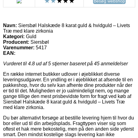
Besøg webshop
Navn:
Siersbøl Halskæde 8 karat guld & hvidguld – Livets
Træ med klare zirkonia
Kategori:
Guld
Producent:
Siersbøl
Varenummer:
5417
EAN:
Vurderet til
4.8
ud af 5 stjerner baseret på
45
anmeldelser
En række internet butikker udlover i øjeblikket diverse
leveringsudgaver. En yndling er i øjeblikket at afsende til en
pakkeshop, hvor du selv kan afhente dine produkter når der
er tid til det. Muligheden er jo ualmindeligt nem, og mange
gange tillige den mest prisbevidste form for fragt ved køb af
Siersbøl Halskæde 8 karat guld & hvidguld – Livets Træ
med klare zirkonia.
Du bør alternativt forsøge at bestille levering hjem til hvor du
bor eller ud til din arbejdsplads. Fragttypen viser sig som
oftest et hak mere bekostelig, men på den anden side yderst
smart. Den mindst kostelige slags levering kan ikke