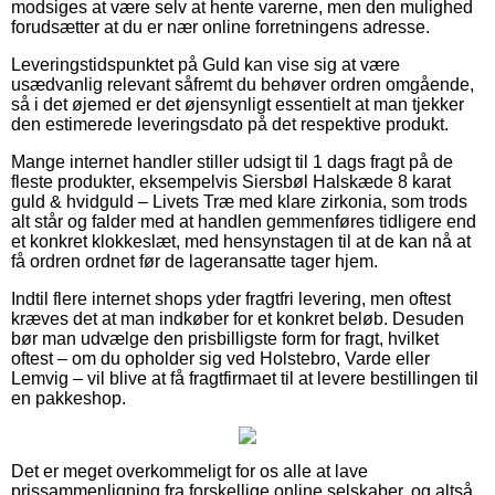
modsiges at være selv at hente varerne, men den mulighed
forudsætter at du er nær online forretningens adresse.
Leveringstidspunktet på Guld kan vise sig at være
usædvanlig relevant såfremt du behøver ordren omgående,
så i det øjemed er det øjensynligt essentielt at man tjekker
den estimerede leveringsdato på det respektive produkt.
Mange internet handler stiller udsigt til 1 dags fragt på de
fleste produkter, eksempelvis Siersbøl Halskæde 8 karat
guld & hvidguld – Livets Træ med klare zirkonia, som trods
alt står og falder med at handlen gemmenføres tidligere end
et konkret klokkeslæt, med hensynstagen til at de kan nå at
få ordren ordnet før de lageransatte tager hjem.
Indtil flere internet shops yder fragtfri levering, men oftest
kræves det at man indkøber for et konkret beløb. Desuden
bør man udvælge den prisbilligste form for fragt, hvilket
oftest – om du opholder sig ved Holstebro, Varde eller
Lemvig – vil blive at få fragtfirmaet til at levere bestillingen til
en pakkeshop.
Det er meget overkommeligt for os alle at lave
prissammenligning fra forskellige online selskaber, og altså