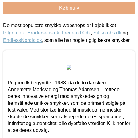
Køb nu »
De mest populære smykke-webshops er i øjeblikket
Pilgrim.dk
,
Brodersens.dk
,
FrederikIX.dk
,
SifJakobs.dk
og
EndlessNordic.dk
, som alle har nogle rigtig lækre smykker.
Pilgrim.dk begyndte i 1983, da de to danskere -
Annemette Markvad og Thomas Adamsen – rettede
deres innovative energi mod smykkedesign og
fremstillede unikke smykker, som de primært solgte på
festivaler. Med stor kærlighed til musik og mennesker
skabte de smykker, som afspejlede deres spontanitet,
intimitet og autenticitet; alle dybtfølte værdier. Klik her for
at se deres udvalg.