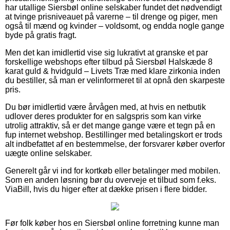
har utallige Siersbøl online selskaber fundet det nødvendigt
at tvinge prisniveauet på varerne – til drenge og piger, men
også til mænd og kvinder – voldsomt, og endda nogle gange
byde på gratis fragt.
Men det kan imidlertid vise sig lukrativt at granske et par
forskellige webshops efter tilbud på Siersbøl Halskæde 8
karat guld & hvidguld – Livets Træ med klare zirkonia inden
du bestiller, så man er velinformeret til at opnå den skarpeste
pris.
Du bør imidlertid være årvågen med, at hvis en netbutik
udlover deres produkter for en salgspris som kan virke
utrolig attraktiv, så er det mange gange være et tegn på en
fup internet webshop. Bestillinger med betalingskort er trods
alt indbefattet af en bestemmelse, der forsvarer køber overfor
uægte online selskaber.
Generelt går vi ind for kortkøb eller betalinger med mobilen.
Som en anden løsning bør du overveje et tilbud som f.eks.
ViaBill, hvis du higer efter at dække prisen i flere bidder.
Før folk køber hos en Siersbøl online forretning kunne man