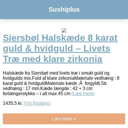
Sushiplus
Siersbøl Halskæde 8 karat
guld & hvidguld – Livets
Træ med klare zirkonia
Halskæde fra Siersbøl med livets træ i smukt guld og
hvidgulds mix.Fuld af klare zirkoniaMateriale vedhæng : 8
karat guld & hvidguldMateriale kæde :Â forgyldt.Str.
vedhæng : 17 mm.Kæde længde : 42 + 3 cm
forlængerstykke – i alt max 45 cm
(Læs mere)
1435.5
kr.
(Vis fragtpris)
Læs mere »