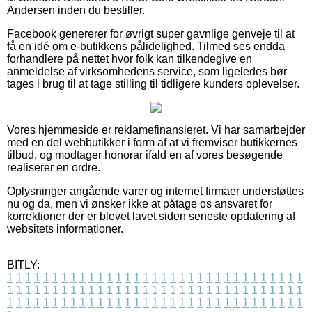
Andersen inden du bestiller.
Facebook genererer for øvrigt super gavnlige genveje til at
få en idé om e-butikkens pålidelighed. Tilmed ses endda
forhandlere på nettet hvor folk kan tilkendegive en
anmeldelse af virksomhedens service, som ligeledes bør
tages i brug til at tage stilling til tidligere kunders oplevelser.
Vores hjemmeside er reklamefinansieret. Vi har samarbejder
med en del webbutikker i form af at vi fremviser butikkernes
tilbud, og modtager honorar ifald en af vores besøgende
realiserer en ordre.
Oplysninger angående varer og internet firmaer understøttes
nu og da, men vi ønsker ikke at påtage os ansvaret for
korrektioner der er blevet lavet siden seneste opdatering af
websitets informationer.
BITLY:
1
1
1
1
1
1
1
1
1
1
1
1
1
1
1
1
1
1
1
1
1
1
1
1
1
1
1
1
1
1
1
1
1
1
1
1
1
1
1
1
1
1
1
1
1
1
1
1
1
1
1
1
1
1
1
1
1
1
1
1
1
1
1
1
1
1
1
1
1
1
1
1
1
1
1
1
1
1
1
1
1
1
1
1
1
1
1
1
1
1
1
1
1
1
1
1
1
1
1