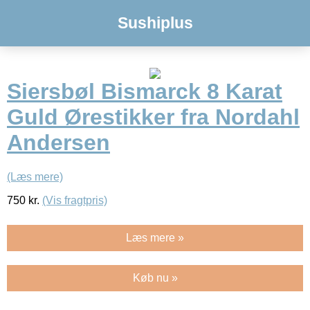
Sushiplus
Siersbøl Bismarck 8 Karat
Guld Ørestikker fra Nordahl
Andersen
(Læs mere)
750
kr.
(Vis fragtpris)
Læs mere »
Køb nu »