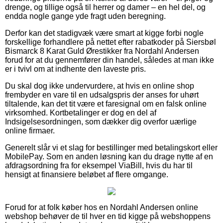
drenge, og tillige også til herrer og damer – en hel del, og
endda nogle gange yde fragt uden beregning.
Derfor kan det stadigvæk være smart at kigge forbi nogle
forskellige forhandlere på nettet efter rabatkoder på Siersbøl
Bismarck 8 Karat Guld Ørestikker fra Nordahl Andersen
forud for at du gennemfører din handel, således at man ikke
er i tvivl om at indhente den laveste pris.
Du skal dog ikke undervurdere, at hvis en online shop
frembyder en vare til en udsalgspris der anses for uhørt
tiltalende, kan det tit være et faresignal om en falsk online
virksomhed. Kortbetalinger er dog en del af
Indsigelsesordningen, som dækker dig overfor uærlige
online firmaer.
Generelt slår vi et slag for bestillinger med betalingskort eller
MobilePay. Som en anden løsning kan du drage nytte af en
afdragsordning fra for eksempel ViaBill, hvis du har til
hensigt at finansiere beløbet af flere omgange.
Forud for at folk køber hos en Nordahl Andersen online
webshop behøver de til hver en tid kigge på webshoppens