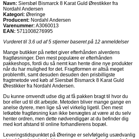
Navn:
Siersbøl Bismarck 8 Karat Guld Ørestikker fra
Nordahl Andersen
Kategori:
Øreringe
Producent:
Nordahl Andersen
Varenummer:
A3060013
EAN:
5711008276995
Vurderet til
3.6
ud af 5 stjerner baseret på
12
anmeldelser
Mange butikker på nettet giver efterhånden alverdens
fragtløsninger. Den mest populære er efterhånden
pakkeshops, fordi du så nemt kan hente dine nye produkter
når du har mulighed for det. Fragtformen er altså meget
problemfri, samt desuden desuden den prisbilligste
fragtmetode ved køb af Siersbøl Bismarck 8 Karat Guld
Ørestikker fra Nordahl Andersen.
Du kunne omvendt udse dig at få pakken bragt til hvor du
bor eller ud til dit arbejde. Metoden bliver mange gange en
anelse dyrere, men lige så vel virkelig ligetil. Den mest
letkøbte fragtløsning kan ikke benægtes at være at du selv
henter ordren, men dette nødvendiggør at du befinder dig
med kort afstand til online forhandlerens bopæl.
Leveringstidspunktet på Øreringe er selvfølgelig usædvanlig