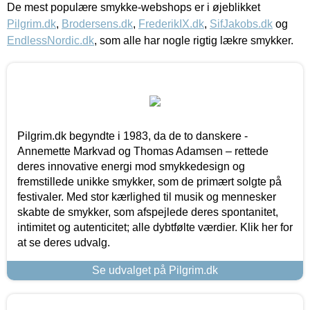
De mest populære smykke-webshops er i øjeblikket
Pilgrim.dk
,
Brodersens.dk
,
FrederikIX.dk
,
SifJakobs.dk
og
EndlessNordic.dk
, som alle har nogle rigtig lækre smykker.
Pilgrim.dk begyndte i 1983, da de to danskere -
Annemette Markvad og Thomas Adamsen – rettede
deres innovative energi mod smykkedesign og
fremstillede unikke smykker, som de primært solgte på
festivaler. Med stor kærlighed til musik og mennesker
skabte de smykker, som afspejlede deres spontanitet,
intimitet og autenticitet; alle dybtfølte værdier. Klik her for
at se deres udvalg.
Se udvalget på Pilgrim.dk