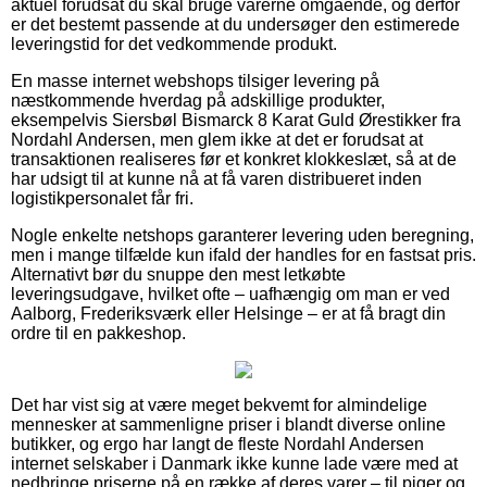
aktuel forudsat du skal bruge varerne omgående, og derfor
er det bestemt passende at du undersøger den estimerede
leveringstid for det vedkommende produkt.
En masse internet webshops tilsiger levering på
næstkommende hverdag på adskillige produkter,
eksempelvis Siersbøl Bismarck 8 Karat Guld Ørestikker fra
Nordahl Andersen, men glem ikke at det er forudsat at
transaktionen realiseres før et konkret klokkeslæt, så at de
har udsigt til at kunne nå at få varen distribueret inden
logistikpersonalet får fri.
Nogle enkelte netshops garanterer levering uden beregning,
men i mange tilfælde kun ifald der handles for en fastsat pris.
Alternativt bør du snuppe den mest letkøbte
leveringsudgave, hvilket ofte – uafhængig om man er ved
Aalborg, Frederiksværk eller Helsinge – er at få bragt din
ordre til en pakkeshop.
Det har vist sig at være meget bekvemt for almindelige
mennesker at sammenligne priser i blandt diverse online
butikker, og ergo har langt de fleste Nordahl Andersen
internet selskaber i Danmark ikke kunne lade være med at
nedbringe priserne på en række af deres varer – til piger og