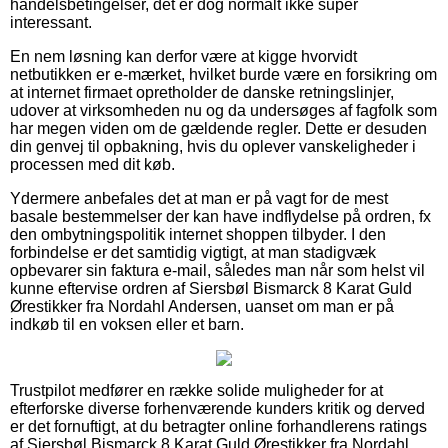
handelsbetingelser, det er dog normalt ikke super
interessant.
En nem løsning kan derfor være at kigge hvorvidt
netbutikken er e-mærket, hvilket burde være en forsikring om
at internet firmaet opretholder de danske retningslinjer,
udover at virksomheden nu og da undersøges af fagfolk som
har megen viden om de gældende regler. Dette er desuden
din genvej til opbakning, hvis du oplever vanskeligheder i
processen med dit køb.
Ydermere anbefales det at man er på vagt for de mest
basale bestemmelser der kan have indflydelse på ordren, fx
den ombytningspolitik internet shoppen tilbyder. I den
forbindelse er det samtidig vigtigt, at man stadigvæk
opbevarer sin faktura e-mail, således man når som helst vil
kunne eftervise ordren af Siersbøl Bismarck 8 Karat Guld
Ørestikker fra Nordahl Andersen, uanset om man er på
indkøb til en voksen eller et barn.
Trustpilot medfører en række solide muligheder for at
efterforske diverse forhenværende kunders kritik og derved
er det fornuftigt, at du betragter online forhandlerens ratings
af Siersbøl Bismarck 8 Karat Guld Ørestikker fra Nordahl