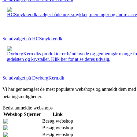
HCSmykker.dk sælger både ure, smykker, piercinger og andre accesso
Se udvalget på HCSmykker.dk
DyrbergKern.dks produkter er håndlavede og gennemgår mange forskel
ædelsten og krystaller. Klik her for at se deres udvalg.
Se udvalget på DyrbergKern.dk
Vi har gennemgået de mest populære webshops og anmeldt dem med stjern
betalingsmuligheder.
Bedst anmeldte webshops
Webshop
Stjerner
Link
Besøg webshop
Besøg webshop
Besøg webshop