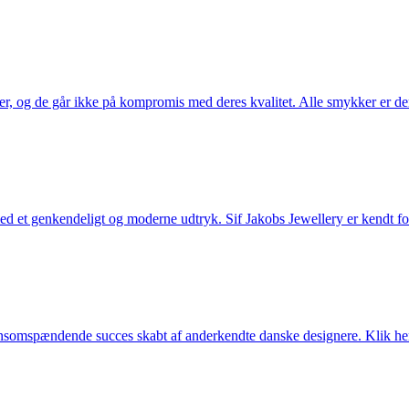
ler, og de går ikke på kompromis med deres kvalitet. Alle smykker er de
et genkendeligt og moderne udtryk. Sif Jakobs Jewellery er kendt for si
somspændende succes skabt af anderkendte danske designere. Klik her 