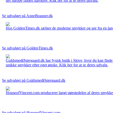
der næppe findes stærkere. Klik her for at se deres udvalg.
Se udvalget på AnneBrauner.dk
Hos GoldenTimes.dk sælger de moderne smykker og ure fra en lang 
Se udvalget på GoldenTimes.dk
GuldsmedØstergaard.dk har fysisk butik i Skive, hvor du kan finde
unikke smykker efter eget ønske. Klik her for at se deres udvalg.
Se udvalget på GuldsmedØstergaard.dk
HouseofVincent.com producerer langt størstedelen af deres smykker 
Se udvalget på HouseofVincent.com