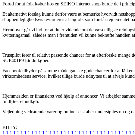
Forud for at folk køber hos en SEIKO internet shop burde de i princippe
Et alternativt forslag kunne derfor være at bemærke hvorvidt netshoppe
shoppen lejlighedsvis revurderes af fagfolk som forstår reglementet på
Herudover går vi ind for at du er vidende om de væsentligste retningsli
kvitteringsmail, således man i fremtiden vil kunne bekræfte handle
Trustpilot fører til relativt passende chancer for at efterforske mang
SUP401P9 før du køber.
Facebook tilbyder på samme måde ganske gode chancer for at få kends
virksomhedens service, hvilket tillige burde udnyttes til at afveje kund
Hjemmesiden er finansieret ved hjælp af annoncer. Vi arbejder sammen
fuldfører et indkøb.
Vejledning vedrørende varer og online selskaber understøttes nu og da, 
BITLY:
1
1
1
1
1
1
1
1
1
1
1
1
1
1
1
1
1
1
1
1
1
1
1
1
1
1
1
1
1
1
1
1
1
1
1
1
1