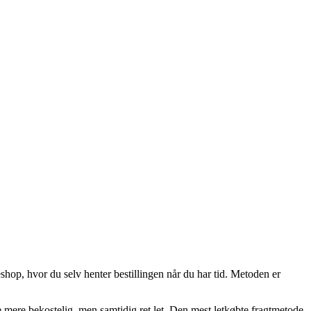
shop, hvor du selv henter bestillingen når du har tid. Metoden er
le mere bekostelig, men samtidig ret let. Den mest letkøbte fragtmetode