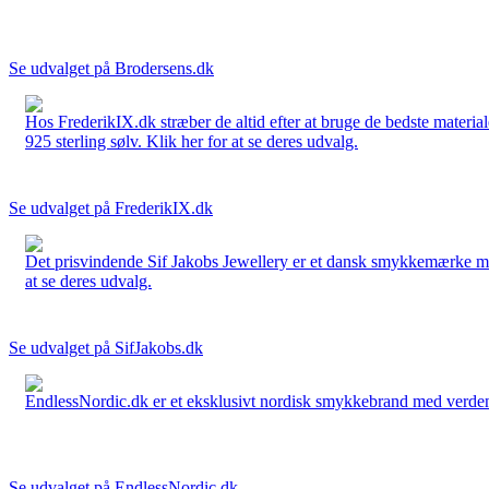
Se udvalget på Brodersens.dk
Hos FrederikIX.dk stræber de altid efter at bruge de bedste materia
925 sterling sølv. Klik her for at se deres udvalg.
Se udvalget på FrederikIX.dk
Det prisvindende Sif Jakobs Jewellery er et dansk smykkemærke med 
at se deres udvalg.
Se udvalget på SifJakobs.dk
EndlessNordic.dk er et eksklusivt nordisk smykkebrand med verden
Se udvalget på EndlessNordic.dk