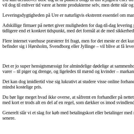
vil dog til enhver tid være at hente produkterne selv, men dette står o
Leveringsdygtigheden på Ure er naturligvis ekstremt essentiel om man ab
Adskillige firmaer på nettet giver muligheden for dag-til-dag lever
tidligere end et konkret tidspunkt, med det formål at de med sikkerhed
Flere internet varehuse præsterer fri fragt, men for det meste er det
befinder sig i Hørsholm, Svendborg eller Jyllinge – vil blive at få lever
Det er jo super hensigtsmæssigt for almindelige dødelige at sammenholde
varer – til piger og drenge, og ligeledes til mænd og kvinder – mark
Det kan dog imidlertid vise sig lukrativt at studere visse online for
mindst kostelige pris.
Du bør lige meget hvad ikke overse, at såfremt en forhandler på nettet 
med kort er trods alt en del af en regel, som dækker os imod svindlen
Generelt slår vi et slag for køb med betalingskort eller betalinger me
senere.