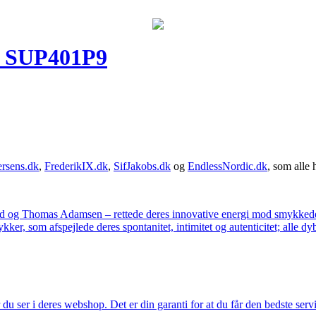
s SUP401P9
rsens.dk
,
FrederikIX.dk
,
SifJakobs.dk
og
EndlessNordic.dk
, som alle 
ad og Thomas Adamsen – rettede deres innovative energi mod smykkedes
er, som afspejlede deres spontanitet, intimitet og autenticitet; alle dyb
u ser i deres webshop. Det er din garanti for at du får den bedste servi