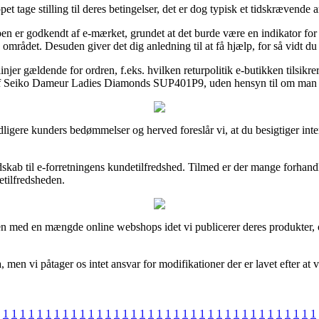
t tage stilling til deres betingelser, det er dog typisk et tidskrævende a
n er godkendt af e-mærket, grundet at det burde være en indikator for at 
 området. Desuden giver det dig anledning til at få hjælp, for så vidt 
njer gældende for ordren, f.eks. hvilken returpolitik e-butikken tilsikre
n af Seiko Dameur Ladies Diamonds SUP401P9, uden hensyn til om man e
e tidligere kunders bedømmelser og herved foreslår vi, at du besigtiger
kab til e-forretningens kundetilfredshed. Tilmed er der mange forhand
etilfredsheden.
 med en mængde online webshops idet vi publicerer deres produkter, og
men vi påtager os intet ansvar for modifikationer der er lavet efter at v
1
1
1
1
1
1
1
1
1
1
1
1
1
1
1
1
1
1
1
1
1
1
1
1
1
1
1
1
1
1
1
1
1
1
1
1
1