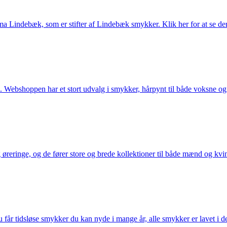
Lindebæk, som er stifter af Lindebæk smykker. Klik her for at se der
 Webshoppen har et stort udvalg i smykker, hårpynt til både voksne og b
eringe, og de fører store og brede kollektioner til både mænd og kvind
får tidsløse smykker du kan nyde i mange år, alle smykker er lavet i de