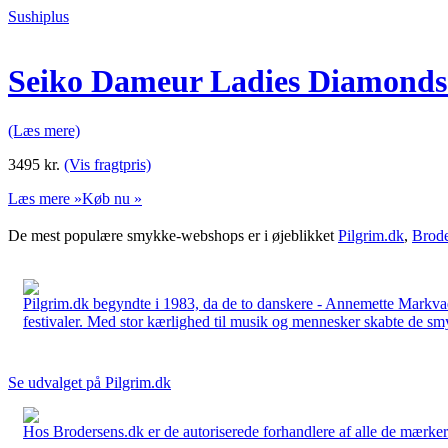
Sushiplus
Seiko Dameur Ladies Diamond
(Læs mere)
3495
kr.
(Vis fragtpris)
Læs mere »
Køb nu »
De mest populære smykke-webshops er i øjeblikket
Pilgrim.dk
,
Brode
Pilgrim.dk begyndte i 1983, da de to danskere - Annemette Markv
festivaler. Med stor kærlighed til musik og mennesker skabte de smykk
Se udvalget på Pilgrim.dk
Hos Brodersens.dk er de autoriserede forhandlere af alle de mærker d