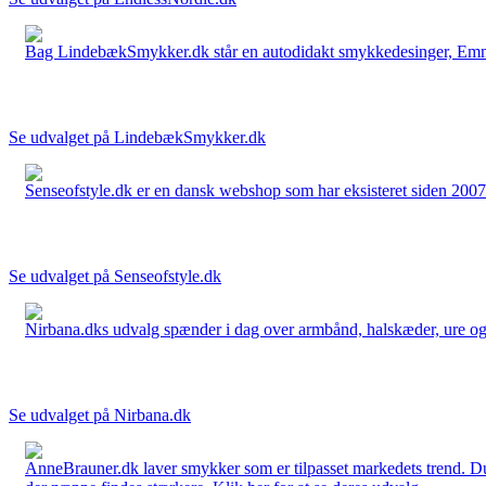
Bag LindebækSmykker.dk står en autodidakt smykkedesinger, Emma 
Se udvalget på LindebækSmykker.dk
Senseofstyle.dk er en dansk webshop som har eksisteret siden 2007.
Se udvalget på Senseofstyle.dk
Nirbana.dks udvalg spænder i dag over armbånd, halskæder, ure og ør
Se udvalget på Nirbana.dk
AnneBrauner.dk laver smykker som er tilpasset markedets trend. Du 