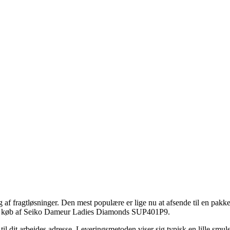
af fragtløsninger. Den mest populære er lige nu at afsende til en pakke
g ved køb af Seiko Dameur Ladies Diamonds SUP401P9.
 til dit arbejdes adresse. Leveringsmetoden viser sig typisk en lille smu