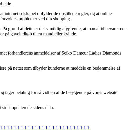
rbejde.
internet selskabet opfylder de opstillede regler, og at online
du forvoldes problemer ved din shopping.
r. På grund af dette er det samtidig afgørende, at man altid bevarer ens
r på gaveindkøb til en mand eller kvinde.
 internet forhandlerens anmeldelser af Seiko Dameur Ladies Diamonds
lere på nettet som tilbyder kunderne at meddele en bedømmelse af
 tager betaling for så vidt en af de besøgende på vores website
i sidst opdaterede sidens data.
1
1
1
1
1
1
1
1
1
1
1
1
1
1
1
1
1
1
1
1
1
1
1
1
1
1