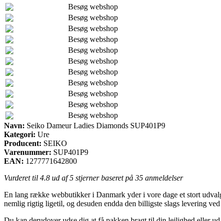
Besøg webshop
Besøg webshop
Besøg webshop
Besøg webshop
Besøg webshop
Besøg webshop
Besøg webshop
Besøg webshop
Besøg webshop
Besøg webshop
Besøg webshop
Navn:
Seiko Dameur Ladies Diamonds SUP401P9
Kategori:
Ure
Producent:
SEIKO
Varenummer:
SUP401P9
EAN:
1277771642800
Vurderet til
4.8
ud af 5 stjerner baseret på
35
anmeldelser
En lang række webbutikker i Danmark yder i vore dage et stort udvalg 
nemlig rigtig ligetil, og desuden endda den billigste slags leverin
Du kan derudover udse dig at få pakken bragt til din lejlighed eller ud