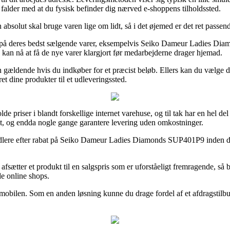
g falder med at du fysisk befinder dig nærved e-shoppens tilholdssted.
solut skal bruge varen lige om lidt, så i det øjemed er det ret passende
ing på deres bedst sælgende varer, eksempelvis Seiko Dameur Ladies Di
 kan nå at få de nye varer klargjort før medarbejderne drager hjemad.
 kun gældende hvis du indkøber for et præcist beløb. Ellers kan du vælg
et dine produkter til et udleveringssted.
 priser i blandt forskellige internet varehuse, og til tak har en hel del
ant, og endda nogle gange garantere levering uden omkostninger.
handlere efter rabat på Seiko Dameur Ladies Diamonds SUP401P9 inden du 
afsætter et produkt til en salgspris som er uforståeligt fremragende, så 
de online shops.
d mobilen. Som en anden løsning kunne du drage fordel af et afdragstilbu