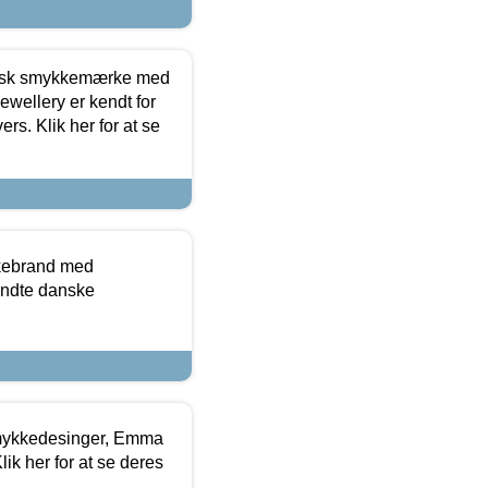
dansk smykkemærke med
ewellery er kendt for
ers. Klik her for at se
kkebrand med
ndte danske
mykkedesinger, Emma
ik her for at se deres