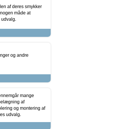
len af deres smykker
å nogen måde at
s udvalg.
inger og andre
gennemgår mange
 belægning af
olering og montering af
res udvalg.