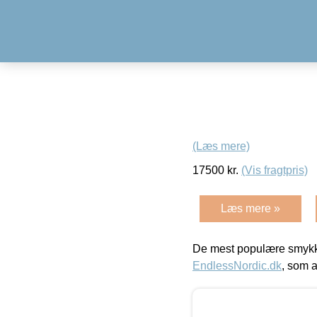
(Læs mere)
17500
kr.
(Vis fragtpris)
Læs mere »
De mest populære smykk
EndlessNordic.dk
, som a