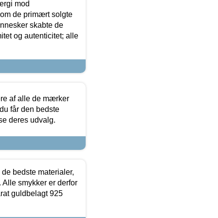
ergi mod
som de primært solgte
mennesker skabte de
et og autenticitet; alle
.
re af alle de mærker
 du får den bedste
 se deres udvalg.
 de bedste materialer,
 Alle smykker er derfor
arat guldbelagt 925