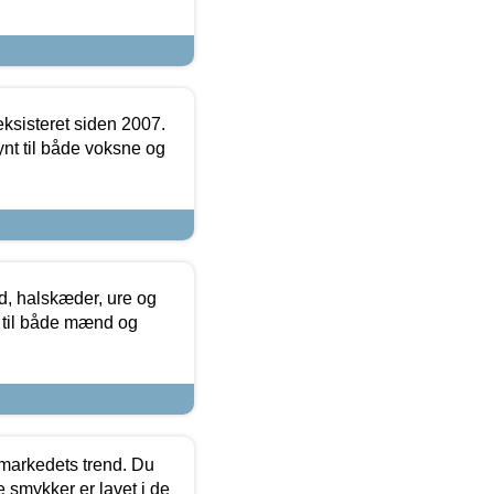
ksisteret siden 2007.
nt til både voksne og
, halskæder, ure og
r til både mænd og
markedets trend. Du
e smykker er lavet i de