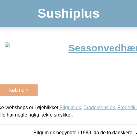
Sushiplus
Seasonvedhæ
Køb nu »
e-webshops er i øjeblikket
Pilgrim.dk
,
Brodersens.dk
,
Frederik
lle har nogle rigtig lækre smykker.
Pilgrim.dk begyndte i 1983, da de to danskere 