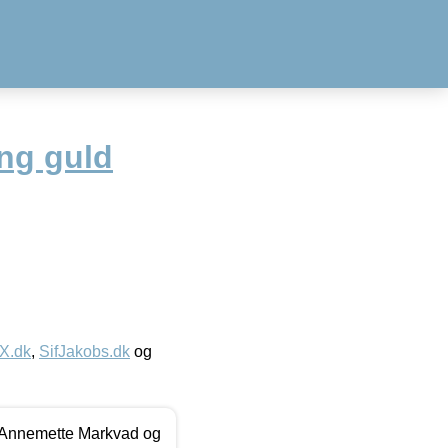
ng guld
IX.dk
,
SifJakobs.dk
og
- Annemette Markvad og