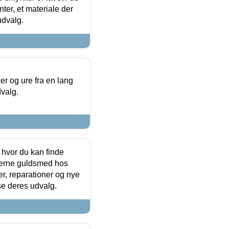
ter, et materiale der
udvalg.
 og ure fra en lang
dvalg.
 hvor du kan finde
terne guldsmed hos
r, reparationer og nye
se deres udvalg.