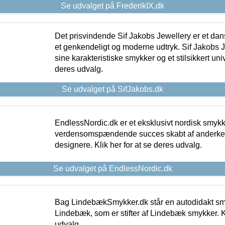
Se udvalget på FrederikIX.dk
Det prisvindende Sif Jakobs Jewellery er et 
et genkendeligt og moderne udtryk. Sif Jakobs J
sine karakteristiske smykker og et stilsikkert univ
deres udvalg.
Se udvalget på SifJakobs.dk
EndlessNordic.dk er et eksklusivt nordisk smy
verdensomspændende succes skabt af anderke
designere. Klik her for at se deres udvalg.
Se udvalget på EndlessNordic.dk
Bag LindebækSmykker.dk står en autodidakt s
Lindebæk, som er stifter af Lindebæk smykker. Kl
udvalg.