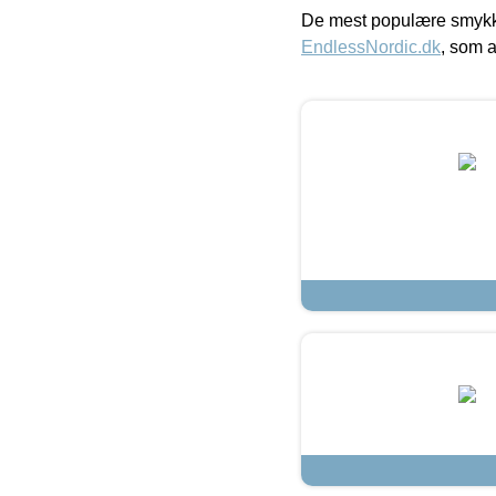
De mest populære smykk
EndlessNordic.dk
, som a