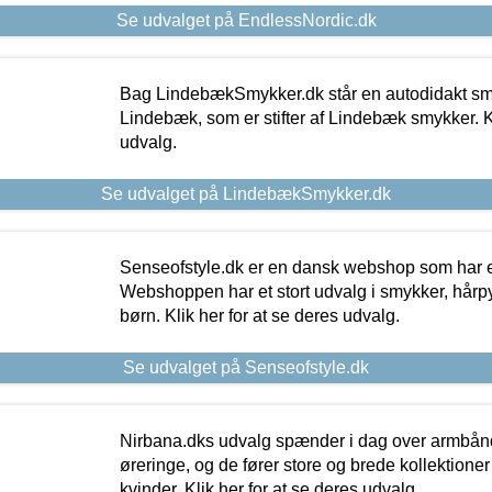
Se udvalget på EndlessNordic.dk
Bag LindebækSmykker.dk står en autodidakt s
Lindebæk, som er stifter af Lindebæk smykker. Kl
udvalg.
Se udvalget på LindebækSmykker.dk
Senseofstyle.dk er en dansk webshop som har e
Webshoppen har et stort udvalg i smykker, hårpy
børn. Klik her for at se deres udvalg.
Se udvalget på Senseofstyle.dk
Nirbana.dks udvalg spænder i dag over armbånd
øreringe, og de fører store og brede kollektione
kvinder. Klik her for at se deres udvalg.