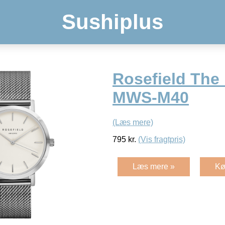
Sushiplus
Rosefield The
MWS-M40
(Læs mere)
795
kr.
(Vis fragtpris)
Læs mere »
Kø