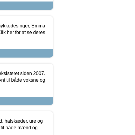
mykkedesinger, Emma
ik her for at se deres
ksisteret siden 2007.
nt til både voksne og
, halskæder, ure og
r til både mænd og