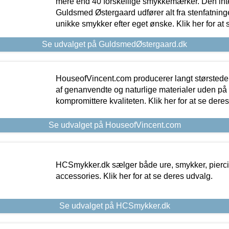
mere end 40 forskellige smykkemærker. Den in
Guldsmed Østergaard udfører alt fra stenfatninge
unikke smykker efter eget ønske. Klik her for at 
Se udvalget på GuldsmedØstergaard.dk
HouseofVincent.com producerer langt størstede
af genanvendte og naturlige materialer uden p
kompromittere kvaliteten. Klik her for at se dere
Se udvalget på HouseofVincent.com
HCSmykker.dk sælger både ure, smykker, pierc
accessories. Klik her for at se deres udvalg.
Se udvalget på HCSmykker.dk