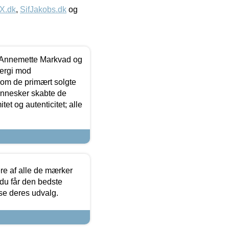
IX.dk
,
SifJakobs.dk
og
- Annemette Markvad og
ergi mod
som de primært solgte
mennesker skabte de
et og autenticitet; alle
.
re af alle de mærker
 du får den bedste
 se deres udvalg.