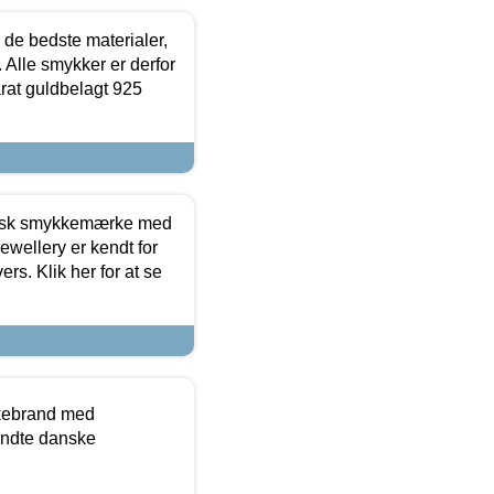
 de bedste materialer,
 Alle smykker er derfor
arat guldbelagt 925
dansk smykkemærke med
ewellery er kendt for
ers. Klik her for at se
kkebrand med
ndte danske