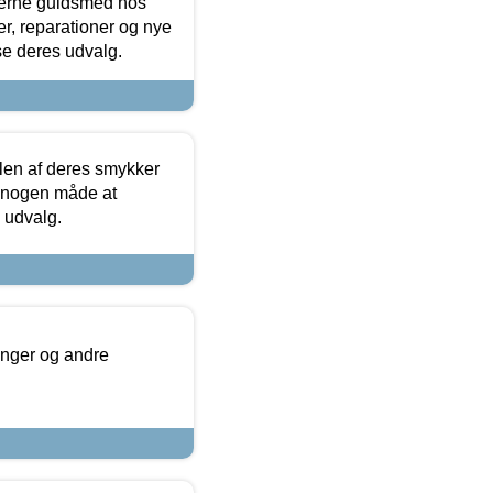
terne guldsmed hos
r, reparationer og nye
se deres udvalg.
len af deres smykker
å nogen måde at
s udvalg.
inger og andre