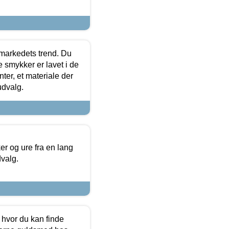
markedets trend. Du
e smykker er lavet i de
ter, et materiale der
udvalg.
 og ure fra en lang
dvalg.
 hvor du kan finde