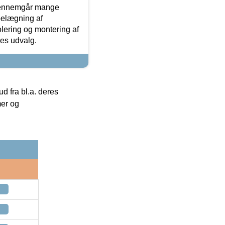
gennemgår mange
 belægning af
olering og montering af
res udvalg.
 fra bl.a. deres
mer og