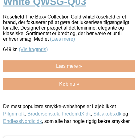
White QWSG-Q03
Rosefield The Boxy Collection Gold whiteRosefield er et
brand, der fokuserer på at gøre det lukseriøse tilgængeligt
for alle. Designet er præget af det feminine, elegante og
klassiske. Sortimentet er bredt og, der bør være et ur til
enhver smag. Med et
(Læs mere)
649
kr.
(Vis fragtpris)
Læs mere »
Køb nu »
De mest populære smykke-webshops er i øjeblikket
Pilgrim.dk
,
Brodersens.dk
,
FrederikIX.dk
,
SifJakobs.dk
og
EndlessNordic.dk
, som alle har nogle rigtig lækre smykker.