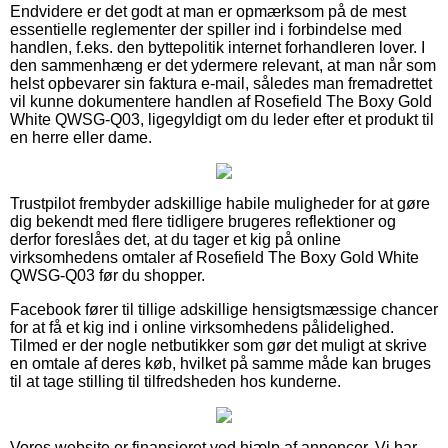
Endvidere er det godt at man er opmærksom på de mest
essentielle reglementer der spiller ind i forbindelse med
handlen, f.eks. den byttepolitik internet forhandleren lover. I
den sammenhæng er det ydermere relevant, at man når som
helst opbevarer sin faktura e-mail, således man fremadrettet
vil kunne dokumentere handlen af Rosefield The Boxy Gold
White QWSG-Q03, ligegyldigt om du leder efter et produkt til
en herre eller dame.
Trustpilot frembyder adskillige habile muligheder for at gøre
dig bekendt med flere tidligere brugeres reflektioner og
derfor foreslåes det, at du tager et kig på online
virksomhedens omtaler af Rosefield The Boxy Gold White
QWSG-Q03 før du shopper.
Facebook fører til tillige adskillige hensigtsmæssige chancer
for at få et kig ind i online virksomhedens pålidelighed.
Tilmed er der nogle netbutikker som gør det muligt at skrive
en omtale af deres køb, hvilket på samme måde kan bruges
til at tage stilling til tilfredsheden hos kunderne.
Vores website er finansieret ved hjælp af annoncer. Vi har