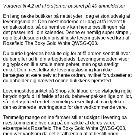
Vurderet til
4.2
ud af 5 stjerner baseret på
40
anmeldelser
En lang række butikker på nettet yder i dag et stort udvalg af
leveringsmidler. Den mest moderne er i dag at få leveret til
en pakkeshop, så du nemt selv kan hente bestillingen når
det passer ind i din kalender. Denne er nemlig super simpel,
og oftest desuden den prisbilligste leveringstype ved køb af
Rosefield The Boxy Gold White QWSG-Q03.
Du burde ligeledes beslutte dig for at få ordren sendt til hvor
du bor eller ud til din arbejdsplads. Leveringsmetoden viser
sig typisk en lille smule mere pebret, men også særligt
enkel. Den mest letkøbte leveringsløsning kan ikke
benægtes at være selv at hente ordren, hvilket forudsætter at
du opholder dig nærved online butikkens hjemsted.
Leveringstidspunktet på Shop alle tilbud er selvfølgelig rigtig
betydningsfuld i tilfælde af at du behøver pakken lige om lidt,
så i det øjemed er det temmelig væsentligt at man tjekker
den estimerede leveringsdato for den vedkommende vare.
Temmelig mange online firmaer stiller udsigt til levering på
næstkommende hverdag på en række af deres varer,
eksempelvis Rosefield The Boxy Gold White QWSG-Q03,
men vær vagtsom da det er afhængig af at bestillingen