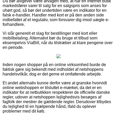
Du bør alligevel være årvågen med, at når en internet butik
markedsfører varer til salg for en salgspris som anses for
uhørt god, så bør det undertiden være en indikator for en
falsk e-handler. Handler med kort er på den anden side
indbefattet af et regulativ, som forsvarer dig imod uægte e-
forhandlere.
Vi slår generelt et slag for bestillinger med kort eller
mobilbetaling. Alternativt bør du bruge et tilbud som
eksempelvis ViaBill, når du tilstræber at klare pengene over
en periode.
Inden nogen shopper på en online virksomhed burde de
faktisk gøre sig bekendt med indholdet af netshoppens
handelsvilkår, dog er det gerne et omfattende arbejde.
Et andet alternativ kunne derfor være at granske hvorvidt
online webshoppen er tilsluttet e-mærket, da det er en
indikator for at netbutikken respekterer de officielle danske
regler, udover at netshoppen lejlighedsvis besøges af
fagfolk der mestrer de gældende regler. Derudover tilbydes
du lejlighed til en hjælpende hånd, ifald du oplever
problemer med dit køb.