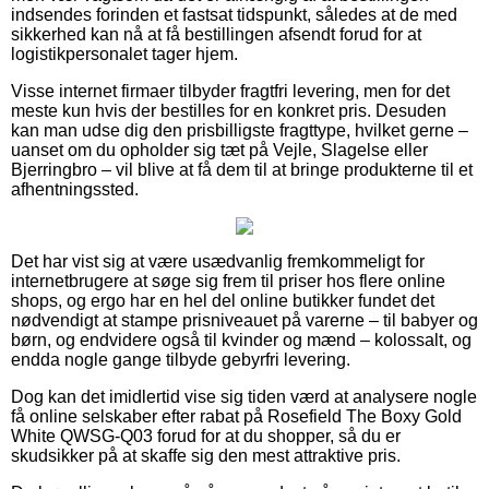
indsendes forinden et fastsat tidspunkt, således at de med
sikkerhed kan nå at få bestillingen afsendt forud for at
logistikpersonalet tager hjem.
Visse internet firmaer tilbyder fragtfri levering, men for det
meste kun hvis der bestilles for en konkret pris. Desuden
kan man udse dig den prisbilligste fragttype, hvilket gerne –
uanset om du opholder sig tæt på Vejle, Slagelse eller
Bjerringbro – vil blive at få dem til at bringe produkterne til et
afhentningssted.
Det har vist sig at være usædvanlig fremkommeligt for
internetbrugere at søge sig frem til priser hos flere online
shops, og ergo har en hel del online butikker fundet det
nødvendigt at stampe prisniveauet på varerne – til babyer og
børn, og endvidere også til kvinder og mænd – kolossalt, og
endda nogle gange tilbyde gebyrfri levering.
Dog kan det imidlertid vise sig tiden værd at analysere nogle
få online selskaber efter rabat på Rosefield The Boxy Gold
White QWSG-Q03 forud for at du shopper, så du er
skudsikker på at skaffe sig den mest attraktive pris.