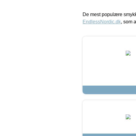
De mest populære smykk
EndlessNordic.dk
, som a