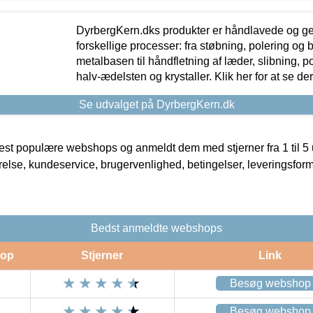
DyrbergKern.dks produkter er håndlavede og 
forskellige processer: fra støbning, polering og
metalbasen til håndfletning af læder, slibning, p
halv-ædelsten og krystaller. Klik her for at se de
Se udvalget på DyrbergKern.dk
t populære webshops og anmeldt dem med stjerner fra 1 til 5 ud
rrelse, kundeservice, brugervenlighed, betingelser, leveringsfor
Bedst anmeldte webshops
op
Stjerner
Link
Besøg webshop
Besøg webshop