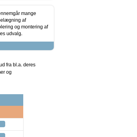
gennemgår mange
 belægning af
olering og montering af
res udvalg.
 fra bl.a. deres
mer og