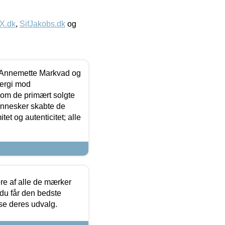
IX.dk
,
SifJakobs.dk
og
- Annemette Markvad og
ergi mod
som de primært solgte
mennesker skabte de
et og autenticitet; alle
.
re af alle de mærker
 du får den bedste
 se deres udvalg.