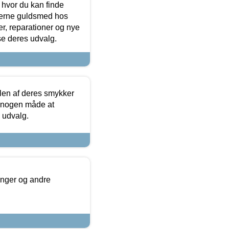
 hvor du kan finde
terne guldsmed hos
r, reparationer og nye
se deres udvalg.
len af deres smykker
å nogen måde at
s udvalg.
inger og andre