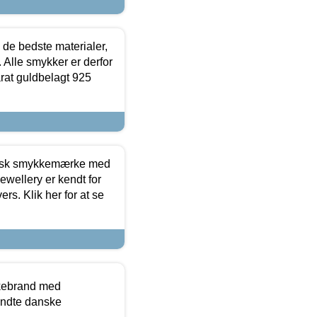
 de bedste materialer,
 Alle smykker er derfor
arat guldbelagt 925
dansk smykkemærke med
ewellery er kendt for
ers. Klik her for at se
kkebrand med
ndte danske