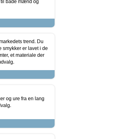
r til både mænd og
markedets trend. Du
e smykker er lavet i de
ter, et materiale der
udvalg.
 og ure fra en lang
dvalg.