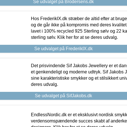
Se udvalget på Brodersens.dk
Hos FrederikIX.dk stræber de altid efter at bruge
og de går ikke på kompromis med deres kvalitet.
lavet i 100% recycled 925 Sterling sølv og 22 k
sterling sølv. Klik her for at se deres udvalg.
Se udvalget på FrederikIX.dk
Det prisvindende Sif Jakobs Jewellery er et 
et genkendeligt og moderne udtryk. Sif Jakobs J
sine karakteristiske smykker og et stilsikkert univ
deres udvalg.
Se udvalget på SifJakobs.dk
EndlessNordic.dk er et eksklusivt nordisk smy
verdensomspændende succes skabt af anderke