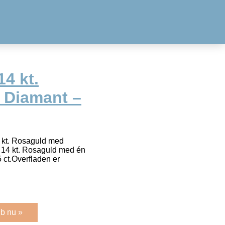
4 kt.
 Diamant –
4 kt. Rosaguld med
i 14 kt. Rosaguld med én
5 ct.Overfladen er
b nu »