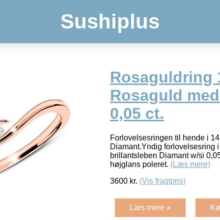
Sushiplus
Rosaguldring 1
Rosaguld med
0,05 ct.
Forlovelsesringen til hende i 1
Diamant.Yndig forlovelsesring 
brillantsleben Diamant w/si 0,0
højglans poleret.
(Læs mere)
3600
kr.
(Vis fragtpris)
Læs mere »
Kø