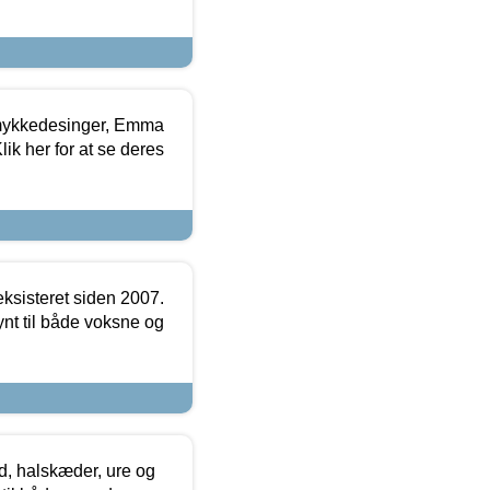
mykkedesinger, Emma
ik her for at se deres
ksisteret siden 2007.
nt til både voksne og
, halskæder, ure og