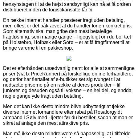
hensynstagen til at de højst sandsynligt kan nå at få ordren
distribueret inden de logistikansatte får fri.
En række internet handler præsterer fragt uden betaling,
men oftest er det påkrævet at du handler for en konkret pris.
Som alternativ skal man gribe den mest betalelige
fragtløsning, som mange gange – ligegyldigt om du bor tæt
på Holstebro, Holbæk eller Sorø – er at få fragtfirmaet til at
bringe varerne til en pakkeshop.
Det er efterhånden usædvanlig nemt for alle at sammenligne
priser (via fx PriceRunner) på forskellige online forhandlere,
og derfor har flertallet af e-butikker set sig tvunget til at
nedsætte priserne på en række af deres produkter – til
juniorer, og desuden også til voksne – en hel del, og endda
nogle gange yde fragt uden betaling.
Men det kan ikke desto mindre blive udbytterigt at tjekke
diverse internet forhandlere efter rabat på Rosaforgyldt
armbånd i Sølv med Hjerter før du bestiller, sådan at man er
sikret at antage den mest attraktive pris.
Man må ikke desto mindre være så påpasselig, at i tilfælde