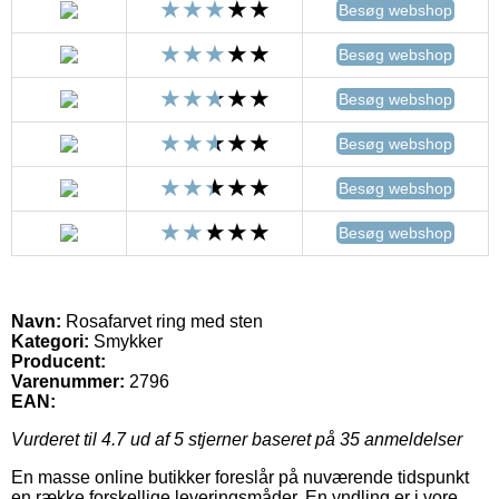
Besøg webshop
Besøg webshop
Besøg webshop
Besøg webshop
Besøg webshop
Besøg webshop
Navn:
Rosafarvet ring med sten
Kategori:
Smykker
Producent:
Varenummer:
2796
EAN:
Vurderet til
4.7
ud af 5 stjerner baseret på
35
anmeldelser
En masse online butikker foreslår på nuværende tidspunkt
en række forskellige leveringsmåder. En yndling er i vore