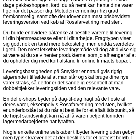
dage pakkeshoppen, fordi du så nemt kan hente dine varer
lige når det passer dig. Metoden er nemlig i høj grad
fremkommelig, samt ofte derudover den mest prisbevidste
leveringsversion ved køb af Rosafarvet ring med sten.
Du burde endvidere påtænke at bestille varerne til levering
til din hjemmeadresse eller til dit arbejde. Fragttypen viser
sig godt nok en tand mere bekostelig, men endda særdeles
ligetil. Den mest letkøbte leveringsmåde vil dog altid vise sig
at være at du selv henter produkterne, som jo afhænger af at
du opholder dig med kort afstand til online firmaets bopæl.
Leveringshastigheden på Smykker er naturligvis rigtig
afgørende i tilfælde af at man står og skal bruge dine nye
varer straks, så derfor er det sandelig essentielt at man
dobbelttjekker leveringstiden ved den relevante vare.
En del e-shops byder på dag-til-dag fragt på de fleste af
deres varer, eksempelvis Rosafarvet ring med sten, hvilket
er underforstået at du når at bestille før et aftalt tidspunkt, så
de højst sandsynligt kan nå at få varen betjent forinden
lagermedarbejderne har fyraften.
Nogle enkelte online selskaber tilbyder levering uden gebyr,
men typisk kræver det at der bestilles for et præcist beløb. I