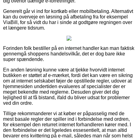
dig overfor uærlige e-forretninger.
Generelt går vi ind for kortkøb eller mobilbetaling. Alternativt
kan du overveje en løsning på afbetaling fra for eksempel
ViaBill, for så vidt du har i sinde at godtgøre regningen over
et længere tidsrum.
Forinden folk bestiller på en internet handler kan man faktisk
gennemgå shoppens handelsvilkår, det er dog bare ikke
super spændende.
En anden løsning kunne være at tjekke hvorvidt internet
butikken er støttet af e-mærket, fordi det kan være en sikring
om at internet selskabet føjer de opstillede regler, udover at
hjemmesiden undertiden evalueres af specialister der er
meget bekendte med reglerne. Desuden giver det dig
lejlighed til at få bistand, ifald du bliver udsat for problemer
ved din ordre.
Tillige rekommanderer vi at køber er påpasselig med de
mest basale regler der spiller ind i forbindelse med ordren,
for eksempel den returret internet forhandleren kører med. I
den forbindelse er det ligeledes essesentielt, at man altid
bevarer ens kvittering på e-mail, således man når som helst