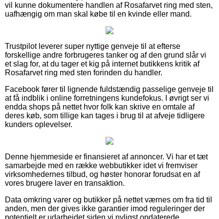
vil kunne dokumentere handlen af Rosafarvet ring med sten,
uafhængig om man skal købe til en kvinde eller mand.
Trustpilot leverer super nyttige genveje til at efterse
forskellige andre forbrugeres tanker og af den grund slår vi
et slag for, at du tager et kig på internet butikkens kritik af
Rosafarvet ring med sten forinden du handler.
Facebook fører til lignende fuldstændig passelige genveje til
at få indblik i online forretningens kundefokus. I øvrigt ser vi
endda shops på nettet hvor folk kan skrive en omtale af
deres køb, som tillige kan tages i brug til at afveje tidligere
kunders oplevelser.
Denne hjemmeside er finansieret af annoncer. Vi har et tæt
samarbejde med en række webbutikker idet vi fremviser
virksomhedernes tilbud, og høster honorar forudsat en af
vores brugere laver en transaktion.
Data omkring varer og butikker på nettet værnes om fra tid til
anden, men der gives ikke garantier imod reguleringer der
potentielt er udarbejdet siden vi nyligst opdaterede