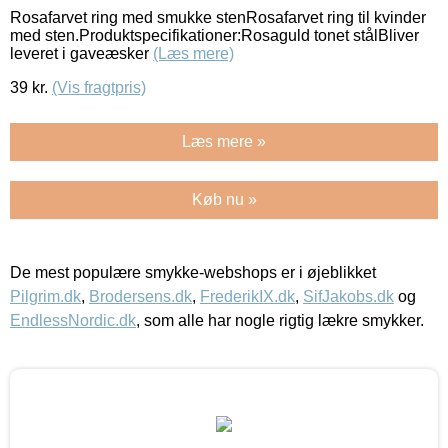
Rosafarvet ring med smukke stenRosafarvet ring til kvinder
med sten.Produktspecifikationer:Rosaguld tonet stålBliver
leveret i gaveæsker
(Læs mere)
39
kr.
(Vis fragtpris)
Læs mere »
Køb nu »
De mest populære smykke-webshops er i øjeblikket
Pilgrim.dk
,
Brodersens.dk
,
FrederikIX.dk
,
SifJakobs.dk
og
EndlessNordic.dk
, som alle har nogle rigtig lækre smykker.