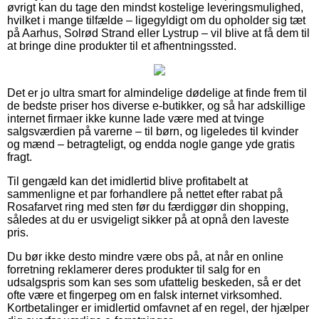
øvrigt kan du tage den mindst kostelige leveringsmulighed,
hvilket i mange tilfælde – ligegyldigt om du opholder sig tæt
på Aarhus, Solrød Strand eller Lystrup – vil blive at få dem til
at bringe dine produkter til et afhentningssted.
Det er jo ultra smart for almindelige dødelige at finde frem til
de bedste priser hos diverse e-butikker, og så har adskillige
internet firmaer ikke kunne lade være med at tvinge
salgsværdien på varerne – til børn, og ligeledes til kvinder
og mænd – betragteligt, og endda nogle gange yde gratis
fragt.
Til gengæld kan det imidlertid blive profitabelt at
sammenligne et par forhandlere på nettet efter rabat på
Rosafarvet ring med sten før du færdiggør din shopping,
således at du er usvigeligt sikker på at opnå den laveste
pris.
Du bør ikke desto mindre være obs på, at når en online
forretning reklamerer deres produkter til salg for en
udsalgspris som kan ses som ufattelig beskeden, så er det
ofte være et fingerpeg om en falsk internet virksomhed.
Kortbetalinger er imidlertid omfavnet af en regel, der hjælper