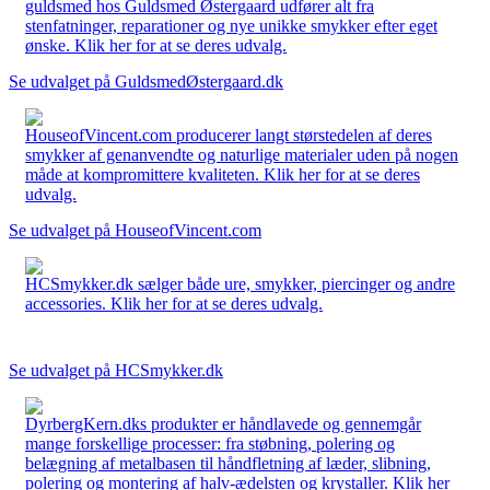
guldsmed hos Guldsmed Østergaard udfører alt fra
stenfatninger, reparationer og nye unikke smykker efter eget
ønske. Klik her for at se deres udvalg.
Se udvalget på GuldsmedØstergaard.dk
HouseofVincent.com producerer langt størstedelen af deres
smykker af genanvendte og naturlige materialer uden på nogen
måde at kompromittere kvaliteten. Klik her for at se deres
udvalg.
Se udvalget på HouseofVincent.com
HCSmykker.dk sælger både ure, smykker, piercinger og andre
accessories. Klik her for at se deres udvalg.
Se udvalget på HCSmykker.dk
DyrbergKern.dks produkter er håndlavede og gennemgår
mange forskellige processer: fra støbning, polering og
belægning af metalbasen til håndfletning af læder, slibning,
polering og montering af halv-ædelsten og krystaller. Klik her