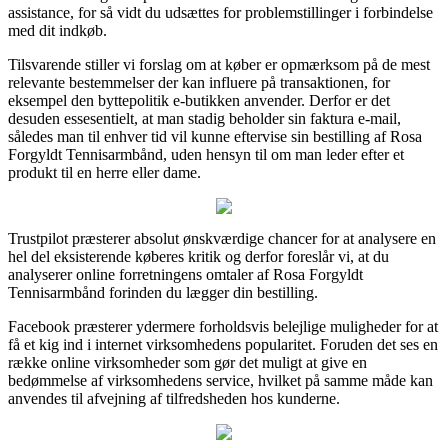
assistance, for så vidt du udsættes for problemstillinger i forbindelse
med dit indkøb.
Tilsvarende stiller vi forslag om at køber er opmærksom på de mest
relevante bestemmelser der kan influere på transaktionen, for
eksempel den byttepolitik e-butikken anvender. Derfor er det
desuden essesentielt, at man stadig beholder sin faktura e-mail,
således man til enhver tid vil kunne eftervise sin bestilling af Rosa
Forgyldt Tennisarmbånd, uden hensyn til om man leder efter et
produkt til en herre eller dame.
Trustpilot præsterer absolut ønskværdige chancer for at analysere en
hel del eksisterende køberes kritik og derfor foreslår vi, at du
analyserer online forretningens omtaler af Rosa Forgyldt
Tennisarmbånd forinden du lægger din bestilling.
Facebook præsterer ydermere forholdsvis belejlige muligheder for at
få et kig ind i internet virksomhedens popularitet. Foruden det ses en
række online virksomheder som gør det muligt at give en
bedømmelse af virksomhedens service, hvilket på samme måde kan
anvendes til afvejning af tilfredsheden hos kunderne.