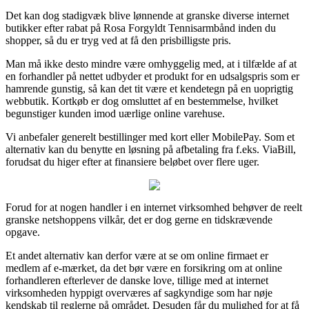
Det kan dog stadigvæk blive lønnende at granske diverse internet
butikker efter rabat på Rosa Forgyldt Tennisarmbånd inden du
shopper, så du er tryg ved at få den prisbilligste pris.
Man må ikke desto mindre være omhyggelig med, at i tilfælde af at
en forhandler på nettet udbyder et produkt for en udsalgspris som er
hamrende gunstig, så kan det tit være et kendetegn på en uoprigtig
webbutik. Kortkøb er dog omsluttet af en bestemmelse, hvilket
begunstiger kunden imod uærlige online varehuse.
Vi anbefaler generelt bestillinger med kort eller MobilePay. Som et
alternativ kan du benytte en løsning på afbetaling fra f.eks. ViaBill,
forudsat du higer efter at finansiere beløbet over flere uger.
Forud for at nogen handler i en internet virksomhed behøver de reelt
granske netshoppens vilkår, det er dog gerne en tidskrævende
opgave.
Et andet alternativ kan derfor være at se om online firmaet er
medlem af e-mærket, da det bør være en forsikring om at online
forhandleren efterlever de danske love, tillige med at internet
virksomheden hyppigt overværes af sagkyndige som har nøje
kendskab til reglerne på området. Desuden får du mulighed for at få