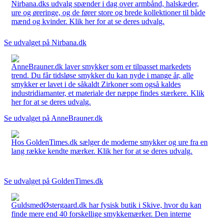
Nirbana.dks udvalg spænder i dag over armbånd, halskæder,
ure og øreringe, og de fører store og brede kollektioner til både
mænd og kvinder. Klik her for at se deres udvalg.
Se udvalget på Nirbana.dk
AnneBrauner.dk laver smykker som er tilpasset markedets
trend. Du får tidsløse smykker du kan nyde i mange år, alle
smykker er lavet i de såkaldt Zirkoner som også kaldes
industridiamanter, et materiale der næppe findes stærkere. Klik
her for at se deres udvalg.
Se udvalget på AnneBrauner.dk
Hos GoldenTimes.dk sælger de moderne smykker og ure fra en
lang række kendte mærker. Klik her for at se deres udvalg.
Se udvalget på GoldenTimes.dk
GuldsmedØstergaard.dk har fysisk butik i Skive, hvor du kan
finde mere end 40 forskellige smykkemærker. Den interne