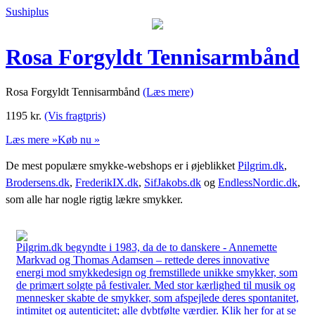
Sushiplus
Rosa Forgyldt Tennisarmbånd
Rosa Forgyldt Tennisarmbånd
(Læs mere)
1195
kr.
(Vis fragtpris)
Læs mere »
Køb nu »
De mest populære smykke-webshops er i øjeblikket
Pilgrim.dk
,
Brodersens.dk
,
FrederikIX.dk
,
SifJakobs.dk
og
EndlessNordic.dk
,
som alle har nogle rigtig lækre smykker.
Pilgrim.dk begyndte i 1983, da de to danskere - Annemette
Markvad og Thomas Adamsen – rettede deres innovative
energi mod smykkedesign og fremstillede unikke smykker, som
de primært solgte på festivaler. Med stor kærlighed til musik og
mennesker skabte de smykker, som afspejlede deres spontanitet,
intimitet og autenticitet; alle dybtfølte værdier. Klik her for at se