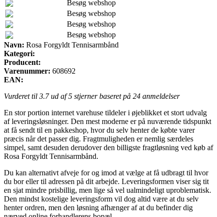
Besøg webshop
Besøg webshop
Besøg webshop
Besøg webshop
Navn:
Rosa Forgyldt Tennisarmbånd
Kategori:
Producent:
Varenummer:
608692
EAN:
Vurderet til
3.7
ud af 5 stjerner baseret på
24
anmeldelser
En stor portion internet varehuse tildeler i øjeblikket et stort udvalg
af leveringsløsninger. Den mest moderne er på nuværende tidspunkt
at få sendt til en pakkeshop, hvor du selv henter de købte varer
præcis når det passer dig. Fragtmuligheden er nemlig særdeles
simpel, samt desuden derudover den billigste fragtløsning ved køb af
Rosa Forgyldt Tennisarmbånd.
Du kan alternativt afveje for og imod at vælge at få udbragt til hvor
du bor eller til adressen på dit arbejde. Leveringsformen viser sig tit
en sjat mindre prisbillig, men lige så vel ualmindeligt uproblematisk.
Den mindst kostelige leveringsform vil dog altid være at du selv
henter ordren, men den løsning afhænger af at du befinder dig
nærved online forhandlerens bopæl.