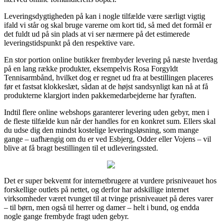
Leveringsdygtigheden på kan i nogle tilfælde være særligt vigtig
ifald vi står og skal bruge varerne om kort tid, så med det formål er
det fuldt ud på sin plads at vi ser nærmere på det estimerede
leveringstidspunkt på den respektive vare.
En stor portion online butikker frembyder levering på næste hverdag
på en lang række produkter, eksempelvis Rosa Forgyldt
Tennisarmbånd, hvilket dog er regnet ud fra at bestillingen placeres
før et fastsat klokkeslæt, sådan at de højst sandsynligt kan nå at få
produkterne klargjort inden pakkemedarbejderne har fyraften.
Indtil flere online webshops garanterer levering uden gebyr, men i
de fleste tilfælde kun når der handles for en konkret sum. Ellers skal
du udse dig den mindst kostelige leveringsløsning, som mange
gange – uafhængig om du er ved Esbjerg, Odder eller Vojens – vil
blive at få bragt bestillingen til et udleveringssted.
Det er super bekvemt for internetbrugere at vurdere prisniveauet hos
forskellige outlets på nettet, og derfor har adskillige internet
virksomheder været tvunget til at tvinge prisniveauet på deres varer
– til børn, men også til herrer og damer – helt i bund, og endda
nogle gange frembyde fragt uden gebyr.