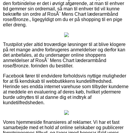
den forbindelse er det i øvrigt afgørende, at man til enhver
tid gemmer sin ordremail, så man til enhver tid vil kunne
bekræfte sin ordre af RosÃ¨ Mens Chart læderarmbånd
rose/Bronze., ligegyldigt om du er på shopping til en pige
eller dreng.
Trustpilot yder altid troværdige løsninger til at blive klogere
på ret mange andre forbrugeres anmeldelser og derfor kan
det anbefales, at du undersøger online shoppens
anmeldelser af RosÃ¨ Mens Chart læderarmbånd
rose/Bronze. forinden du bestiller.
Facebook fører til endvidere forholdsvis nyttige muligheder
for at få kendskab til webbutikkens kundetilfredshed.
Herinde ses endda internet varehuse som tilbyder kunderne
at meddele en evaluering af deres køb, hvilket ydermere
burde udnyttes til at danne dig et indtryk af
kundetilfredsheden.
Vores hjemmeside finansieres af reklamer. Vi har et fast
samarbejde med et hold af online selskaber og publicerer
forretningernes tilbud, og tager imod honorar ifald vores