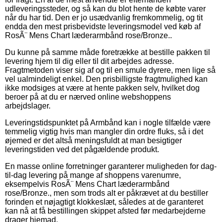
udleveringssteder, og så kan du blot hente de købte varer
når du har tid. Den er jo usædvanlig fremkommelig, og tit
endda den mest prisbevidste leveringsmodel ved køb af
RosÃ¨ Mens Chart læderarmbånd rose/Bronze..
Du kunne på samme måde foretrække at bestille pakken til
levering hjem til dig eller til dit arbejdes adresse.
Fragtmetoden viser sig af og til en smule dyrere, men lige så
vel ualmindeligt enkel. Den prisbilligste fragtmulighed kan
ikke modsiges at være at hente pakken selv, hvilket dog
beroer på at du er nærved online webshoppens
arbejdslager.
Leveringstidspunktet på Armbånd kan i nogle tilfælde være
temmelig vigtig hvis man mangler din ordre fluks, så i det
øjemed er det altså meningsfuldt at man besigtiger
leveringstiden ved det pågældende produkt.
En masse online forretninger garanterer muligheden for dag-
til-dag levering på mange af shoppens varenumre,
eksempelvis RosÃ¨ Mens Chart læderarmbånd
rose/Bronze., men som trods alt er påkrævet at du bestiller
forinden et nøjagtigt klokkeslæt, således at de garanteret
kan nå at få bestillingen skippet afsted før medarbejderne
drager hjemad.