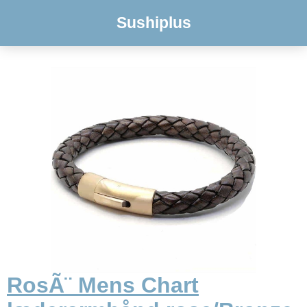
Sushiplus
RosÃ¨ Mens Chart