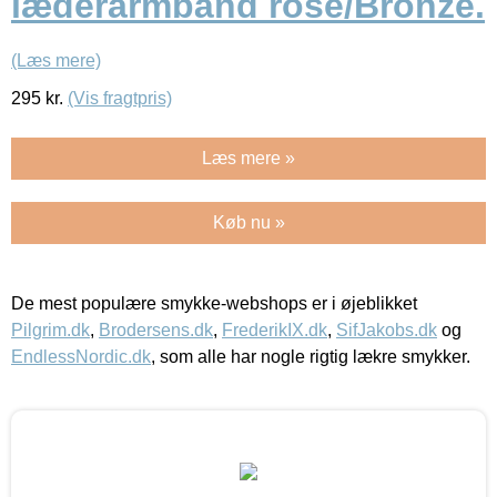
læderarmbånd rose/Bronze.
(Læs mere)
295
kr.
(Vis fragtpris)
Læs mere »
Køb nu »
De mest populære smykke-webshops er i øjeblikket
Pilgrim.dk
,
Brodersens.dk
,
FrederikIX.dk
,
SifJakobs.dk
og
EndlessNordic.dk
, som alle har nogle rigtig lækre smykker.