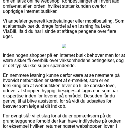
om en falsk online webshop. Kortbestillinger er i hvert fald
omfavnet af en orden, hvilket støtter kunden overfor
uoprigtige internet butikker.
Vi anbefaler generelt kortbetalinger eller mobilbetaling. Som
et alternativ bør du drage fordel af en løsning fra f.eks.
ViaBill, ifald du har i sinde at afdrage pengene over flere
uger.
Inden nogen shopper på en internet butik behøver man for at
være sikker få overblik over virksomhedens betingelser, dog
er det typisk ikke super spændende.
En nemmere løsning kunne derfor være at se nærmere på
hvorvidt netbutikken er støttet af e-mærket, som er en
forsikring om at webbutikken lever op til de danske love,
udover at shoppen hyppigt besøges af fagmænd som har
ekspertise inden for lovene på området. Desuden får du
genvej til at blive assisteret, for så vidt du udsættes for
besvær som følge af dit indkøb.
For øvrigt slår vi et slag for at du er opmærksom på de
grundlæggende forhold der kan have indflydelse på ordren,
for eksempel hvilken returneringsret webshoppen lover. I