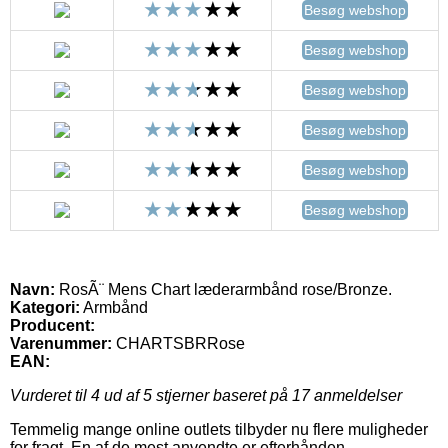
Besøg webshop
Besøg webshop
Besøg webshop
Besøg webshop
Besøg webshop
Besøg webshop
Navn:
RosÃ¨ Mens Chart læderarmbånd rose/Bronze.
Kategori:
Armbånd
Producent:
Varenummer:
CHARTSBRRose
EAN:
Vurderet til
4
ud af 5 stjerner baseret på
17
anmeldelser
Temmelig mange online outlets tilbyder nu flere muligheder
for fragt. En af de mest anvendte er efterhånden