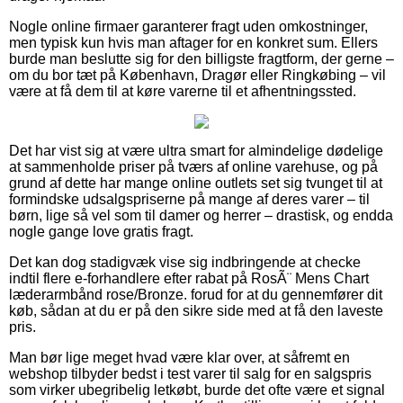
Nogle online firmaer garanterer fragt uden omkostninger,
men typisk kun hvis man aftager for en konkret sum. Ellers
burde man beslutte sig for den billigste fragtform, der gerne –
om du bor tæt på København, Dragør eller Ringkøbing – vil
være at få dem til at køre varerne til et afhentningssted.
Det har vist sig at være ultra smart for almindelige dødelige
at sammenholde priser på tværs af online varehuse, og på
grund af dette har mange online outlets set sig tvunget til at
formindske udsalgspriserne på mange af deres varer – til
børn, lige så vel som til damer og herrer – drastisk, og endda
nogle gange love gratis fragt.
Det kan dog stadigvæk vise sig indbringende at checke
indtil flere e-forhandlere efter rabat på RosÃ¨ Mens Chart
læderarmbånd rose/Bronze. forud for at du gennemfører dit
køb, sådan at du er på den sikre side med at få den laveste
pris.
Man bør lige meget hvad være klar over, at såfremt en
webshop tilbyder bedst i test varer til salg for en salgspris
som virker ubegribelig letkøbt, burde det ofte være et signal