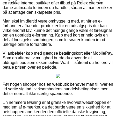
en række internet butikker efter tilbud på Rolex eftersyn
dame autm.dato forinden du handler, sådan at man er sikker
på at antage den skarpeste pris.
Man skal imidlertid være omhyggelig med, at når en e-
forhandler afhænder produkter for en udsalgspris der kan
virke enormt lav, kunne det mange gange være et faresignal
om en uoprigtig e-forretning. Køb med kort er heldigvis en
del af Indsigelsesordningen, som forsvarer kunden imod
uærlige online forhandlere.
Vi anbefaler køb med gængse betalingskort eller MobilePay.
Som en alternativ mulighed burde du anvende et
afdragstilbud som eksempelvis ViaBill, såfremt du hellere vil
betale prisen over en periode.
Før nogen shopper hos en webbutik behøver man til hver en
tid sætte sig ind i virksomhedens handelsbetingelser, men
det er normalt ikke særlig spændende.
En nemmere løsning er at granske hvorvidt webshoppen er
medlem af e-mærket, da det burde være en sikkerhed for at
netshoppen anerkender den officielle danske lovgivning,