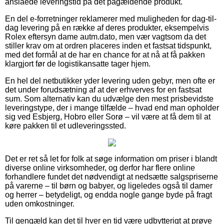
anslåede leveringstid på det pågældende produkt.
En del e-forretninger reklamerer med muligheden for dag-til-
dag levering på en række af deres produkter, eksempelvis
Rolex eftersyn dame autm.dato, men vær vagtsom da det
stiller krav om at ordren placeres inden et fastsat tidspunkt,
med det formål at de har en chance for at nå at få pakken
klargjort før de logistikansatte tager hjem.
En hel del netbutikker yder levering uden gebyr, men ofte er
det under forudsætning af at der erhverves for en fastsat
sum. Som alternativ kan du udvælge den mest prisbevidste
leveringstype, der i mange tilfælde – hvad end man opholder
sig ved Esbjerg, Hobro eller Sorø – vil være at få dem til at
køre pakken til et udleveringssted.
Det er ret så let for folk at søge information om priser i blandt
diverse online virksomheder, og derfor har flere online
forhandlere fundet det nødvendigt at nedsætte salgspriserne
på varerne – til børn og babyer, og ligeledes også til damer
og herrer – betydeligt, og endda nogle gange byde på fragt
uden omkostninger.
Til gengæld kan det til hver en tid være udbytterigt at prøve