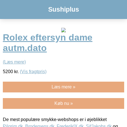
Sushiplus
Rolex eftersyn dame
autm.dato
(Læs mere)
5200
kr.
(Vis fragtpris)
Læs mere »
Køb nu »
De mest populære smykke-webshops er i øjeblikket
Pilgrim.dk
,
Brodersens.dk
,
FrederikIX.dk
,
SifJakobs.dk
og