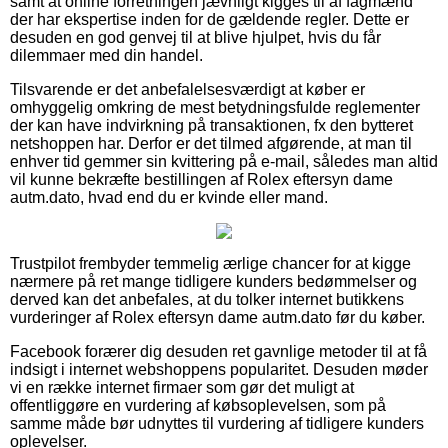
samt at online forretningen jævnligt kigges til af fagmænd
der har ekspertise inden for de gældende regler. Dette er
desuden en god genvej til at blive hjulpet, hvis du får
dilemmaer med din handel.
Tilsvarende er det anbefalelsesværdigt at køber er
omhyggelig omkring de mest betydningsfulde reglementer
der kan have indvirkning på transaktionen, fx den bytteret
netshoppen har. Derfor er det tilmed afgørende, at man til
enhver tid gemmer sin kvittering på e-mail, således man altid
vil kunne bekræfte bestillingen af Rolex eftersyn dame
autm.dato, hvad end du er kvinde eller mand.
Trustpilot frembyder temmelig ærlige chancer for at kigge
nærmere på ret mange tidligere kunders bedømmelser og
derved kan det anbefales, at du tolker internet butikkens
vurderinger af Rolex eftersyn dame autm.dato før du køber.
Facebook forærer dig desuden ret gavnlige metoder til at få
indsigt i internet webshoppens popularitet. Desuden møder
vi en række internet firmaer som gør det muligt at
offentliggøre en vurdering af købsoplevelsen, som på
samme måde bør udnyttes til vurdering af tidligere kunders
oplevelser.