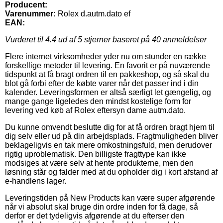
Producent:
Varenummer:
Rolex d.autm.dato ef
EAN:
Vurderet til
4.4
ud af 5 stjerner baseret på
40
anmeldelser
Flere internet virksomheder yder nu om stunder en række
forskellige metoder til levering. En favorit er på nuværende
tidspunkt at få bragt ordren til en pakkeshop, og så skal du
blot gå forbi efter de købte varer når det passer ind i din
kalender. Leveringsformen er altså særligt let gængelig, og
mange gange ligeledes den mindst kostelige form for
levering ved køb af Rolex eftersyn dame autm.dato.
Du kunne omvendt beslutte dig for at få ordren bragt hjem til
dig selv eller ud på din arbejdsplads. Fragtmuligheden bliver
beklageligvis en tak mere omkostningsfuld, men derudover
rigtig uproblematisk. Den billigste fragttype kan ikke
modsiges at være selv at hente produkterne, men den
løsning står og falder med at du opholder dig i kort afstand af
e-handlens lager.
Leveringstiden på New Products kan være super afgørende
når vi absolut skal bruge din ordre inden for få dage, så
derfor er det tydeligvis afgørende at du efterser den