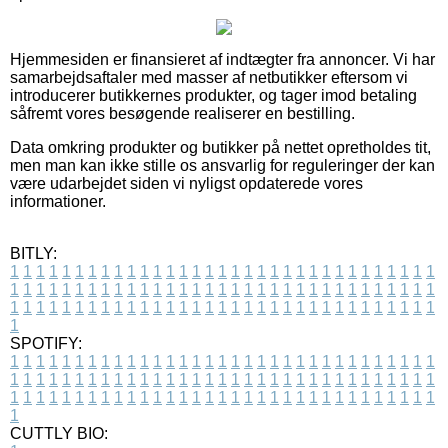
Hjemmesiden er finansieret af indtægter fra annoncer. Vi har
samarbejdsaftaler med masser af netbutikker eftersom vi
introducerer butikkernes produkter, og tager imod betaling
såfremt vores besøgende realiserer en bestilling.
Data omkring produkter og butikker på nettet opretholdes tit,
men man kan ikke stille os ansvarlig for reguleringer der kan
være udarbejdet siden vi nyligst opdaterede vores
informationer.
BITLY:
1
1
1
1
1
1
1
1
1
1
1
1
1
1
1
1
1
1
1
1
1
1
1
1
1
1
1
1
1
1
1
1
1
1
1
1
1
1
1
1
1
1
1
1
1
1
1
1
1
1
1
1
1
1
1
1
1
1
1
1
1
1
1
1
1
1
1
1
1
1
1
1
1
1
1
1
1
1
1
1
1
1
1
1
1
1
1
1
1
1
1
1
1
1
1
1
1
1
1
1
SPOTIFY:
1
1
1
1
1
1
1
1
1
1
1
1
1
1
1
1
1
1
1
1
1
1
1
1
1
1
1
1
1
1
1
1
1
1
1
1
1
1
1
1
1
1
1
1
1
1
1
1
1
1
1
1
1
1
1
1
1
1
1
1
1
1
1
1
1
1
1
1
1
1
1
1
1
1
1
1
1
1
1
1
1
1
1
1
1
1
1
1
1
1
1
1
1
1
1
1
1
1
1
1
CUTTLY BIO: