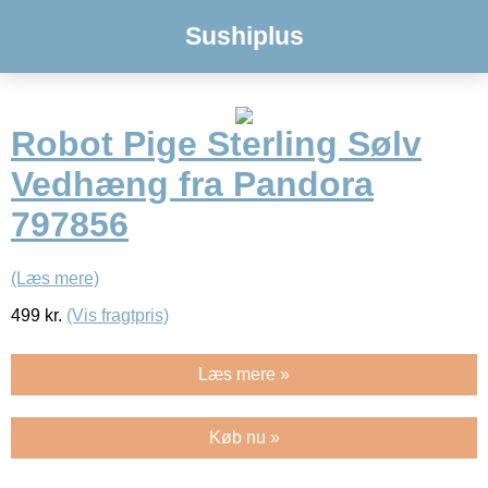
Sushiplus
Robot Pige Sterling Sølv
Vedhæng fra Pandora
797856
(Læs mere)
499
kr.
(Vis fragtpris)
Læs mere »
Køb nu »