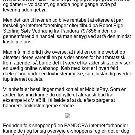
og damer – voldsomt, og endda nogle gange byde på
levering uden gebyr.
Men det kan til hver en tid blive rentabelt at efterse et par
forskellige internet forretninger efter tilbud på Robot Pige
Sterling Sølv Vedhæng fra Pandora 797856 inden du
gennemfører din handel, så man er tryg ved at få den mindst
kostelige pris.
Man må imidlertid ikke overse, at ifald en online webshop
afsætter deres varer til en pris der anses for helt fantastisk
fremragende, så burde det tit være et karakteristika der viser
en uærlig online webshop. Køb med kort er i hvert fald
dækket ind under en lovbestemmelse, som bistår dig overfor
fup internet outlets.
Vi anbefaler bestillinger med kort eller MobilePay. Som en
anden løsning kunne du udnytte et afdragstilbud fra
eksempelvis ViaBill, i tilfælde af at du efterspørger at
honorere omkostningerne senere.
Forinden folk shopper på en PANDORA internet forhandler
kunne de i og for sig overveje e-shoppens regler, det er dog