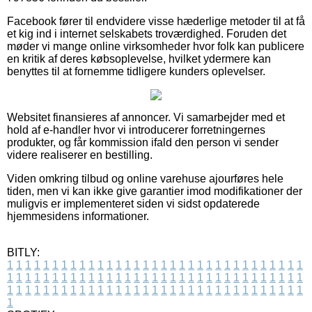
Facebook fører til endvidere visse hæderlige metoder til at få
et kig ind i internet selskabets troværdighed. Foruden det
møder vi mange online virksomheder hvor folk kan publicere
en kritik af deres købsoplevelse, hvilket ydermere kan
benyttes til at fornemme tidligere kunders oplevelser.
Websitet finansieres af annoncer. Vi samarbejder med et
hold af e-handler hvor vi introducerer forretningernes
produkter, og får kommission ifald den person vi sender
videre realiserer en bestilling.
Viden omkring tilbud og online varehuse ajourføres hele
tiden, men vi kan ikke give garantier imod modifikationer der
muligvis er implementeret siden vi sidst opdaterede
hjemmesidens informationer.
BITLY:
1
1
1
1
1
1
1
1
1
1
1
1
1
1
1
1
1
1
1
1
1
1
1
1
1
1
1
1
1
1
1
1
1
1
1
1
1
1
1
1
1
1
1
1
1
1
1
1
1
1
1
1
1
1
1
1
1
1
1
1
1
1
1
1
1
1
1
1
1
1
1
1
1
1
1
1
1
1
1
1
1
1
1
1
1
1
1
1
1
1
1
1
1
1
1
1
1
1
1
1