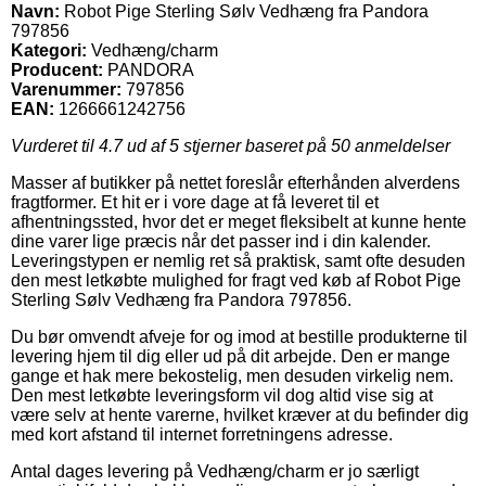
Navn:
Robot Pige Sterling Sølv Vedhæng fra Pandora
797856
Kategori:
Vedhæng/charm
Producent:
PANDORA
Varenummer:
797856
EAN:
1266661242756
Vurderet til
4.7
ud af 5 stjerner baseret på
50
anmeldelser
Masser af butikker på nettet foreslår efterhånden alverdens
fragtformer. Et hit er i vore dage at få leveret til et
afhentningssted, hvor det er meget fleksibelt at kunne hente
dine varer lige præcis når det passer ind i din kalender.
Leveringstypen er nemlig ret så praktisk, samt ofte desuden
den mest letkøbte mulighed for fragt ved køb af Robot Pige
Sterling Sølv Vedhæng fra Pandora 797856.
Du bør omvendt afveje for og imod at bestille produkterne til
levering hjem til dig eller ud på dit arbejde. Den er mange
gange et hak mere bekostelig, men desuden virkelig nem.
Den mest letkøbte leveringsform vil dog altid vise sig at
være selv at hente varerne, hvilket kræver at du befinder dig
med kort afstand til internet forretningens adresse.
Antal dages levering på Vedhæng/charm er jo særligt