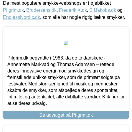
De mest populære smykke-webshops er i øjeblikket
Pilgrim.dk
,
Brodersens.dk
,
FrederikIX.dk
,
SifJakobs.dk
og
EndlessNordic.dk
, som alle har nogle rigtig lækre smykker.
Pilgrim.dk begyndte i 1983, da de to danskere -
Annemette Markvad og Thomas Adamsen – rettede
deres innovative energi mod smykkedesign og
fremstillede unikke smykker, som de primært solgte på
festivaler. Med stor kærlighed til musik og mennesker
skabte de smykker, som afspejlede deres spontanitet,
intimitet og autenticitet; alle dybtfølte værdier. Klik her for
at se deres udvalg.
Se udvalget på Pilgrim.dk