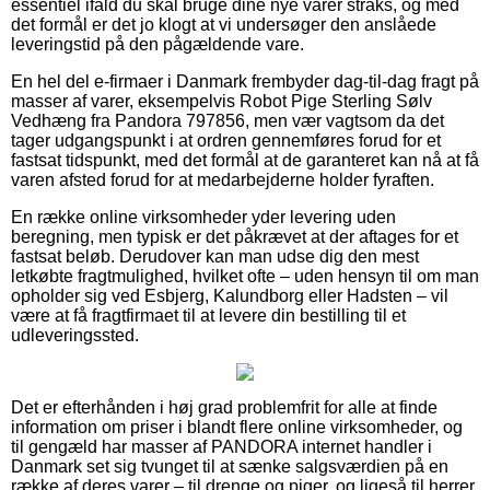
essentiel ifald du skal bruge dine nye varer straks, og med
det formål er det jo klogt at vi undersøger den anslåede
leveringstid på den pågældende vare.
En hel del e-firmaer i Danmark frembyder dag-til-dag fragt på
masser af varer, eksempelvis Robot Pige Sterling Sølv
Vedhæng fra Pandora 797856, men vær vagtsom da det
tager udgangspunkt i at ordren gennemføres forud for et
fastsat tidspunkt, med det formål at de garanteret kan nå at få
varen afsted forud for at medarbejderne holder fyraften.
En række online virksomheder yder levering uden
beregning, men typisk er det påkrævet at der aftages for et
fastsat beløb. Derudover kan man udse dig den mest
letkøbte fragtmulighed, hvilket ofte – uden hensyn til om man
opholder sig ved Esbjerg, Kalundborg eller Hadsten – vil
være at få fragtfirmaet til at levere din bestilling til et
udleveringssted.
Det er efterhånden i høj grad problemfrit for alle at finde
information om priser i blandt flere online virksomheder, og
til gengæld har masser af PANDORA internet handler i
Danmark set sig tvunget til at sænke salgsværdien på en
række af deres varer – til drenge og piger, og ligeså til herrer