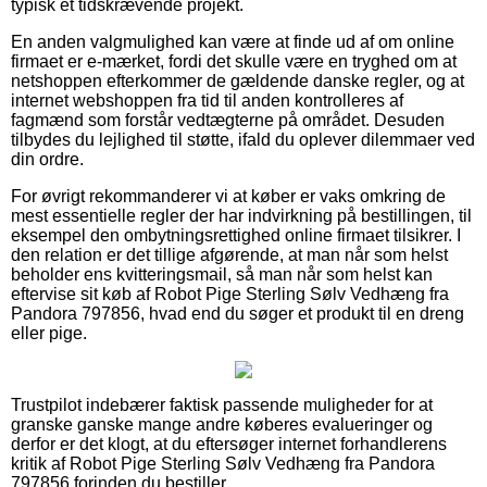
typisk et tidskrævende projekt.
En anden valgmulighed kan være at finde ud af om online
firmaet er e-mærket, fordi det skulle være en tryghed om at
netshoppen efterkommer de gældende danske regler, og at
internet webshoppen fra tid til anden kontrolleres af
fagmænd som forstår vedtægterne på området. Desuden
tilbydes du lejlighed til støtte, ifald du oplever dilemmaer ved
din ordre.
For øvrigt rekommanderer vi at køber er vaks omkring de
mest essentielle regler der har indvirkning på bestillingen, til
eksempel den ombytningsrettighed online firmaet tilsikrer. I
den relation er det tillige afgørende, at man når som helst
beholder ens kvitteringsmail, så man når som helst kan
eftervise sit køb af Robot Pige Sterling Sølv Vedhæng fra
Pandora 797856, hvad end du søger et produkt til en dreng
eller pige.
Trustpilot indebærer faktisk passende muligheder for at
granske ganske mange andre køberes evalueringer og
derfor er det klogt, at du eftersøger internet forhandlerens
kritik af Robot Pige Sterling Sølv Vedhæng fra Pandora
797856 forinden du bestiller.