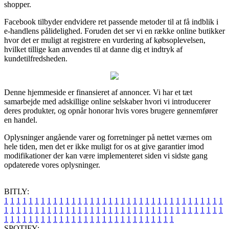
shopper.
Facebook tilbyder endvidere ret passende metoder til at få indblik i
e-handlens pålidelighed. Foruden det ser vi en række online butikker
hvor det er muligt at registrere en vurdering af købsoplevelsen,
hvilket tillige kan anvendes til at danne dig et indtryk af
kundetilfredsheden.
Denne hjemmeside er finansieret af annoncer. Vi har et tæt
samarbejde med adskillige online selskaber hvori vi introducerer
deres produkter, og opnår honorar hvis vores brugere gennemfører
en handel.
Oplysninger angående varer og forretninger på nettet værnes om
hele tiden, men det er ikke muligt for os at give garantier imod
modifikationer der kan være implementeret siden vi sidste gang
opdaterede vores oplysninger.
BITLY:
1
1
1
1
1
1
1
1
1
1
1
1
1
1
1
1
1
1
1
1
1
1
1
1
1
1
1
1
1
1
1
1
1
1
1
1
1
1
1
1
1
1
1
1
1
1
1
1
1
1
1
1
1
1
1
1
1
1
1
1
1
1
1
1
1
1
1
1
1
1
1
1
1
1
1
1
1
1
1
1
1
1
1
1
1
1
1
1
1
1
1
1
1
1
1
1
1
1
1
1
SPOTIFY: