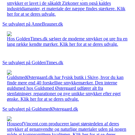
smykker er lavet i de såkaldt Zirkoner som også kaldes
industridiamanter, et materiale der næppe findes stærkere. Klik
her for at se deres udvalg.
Se udvalget på AnneBrauner.dk
Hos GoldenTimes.dk sælger de moderne smykker og ure fra en
lang række kendte mærker. Klik her for at se deres udvalg.
Se udvalget på GoldenTimes.dk
GuldsmedØstergaard.dk har fysisk butik i Skive, hvor du kan
finde mere end 40 forskellige smykkemærker. Den interne
guldsmed hos Guldsmed Østergaard udfører alt fra
stenfatninger, reparationer og nye unikke smykker efter eget
ønske. Klik her for at se deres udvalg.
Se udvalget på GuldsmedØstergaard.dk
HouseofVincent.com producerer langt størstedelen af deres
smykker af genanvendte og naturlige materialer uden på nogen
måde at kompromittere kvaliteten. Klik her for at se deres