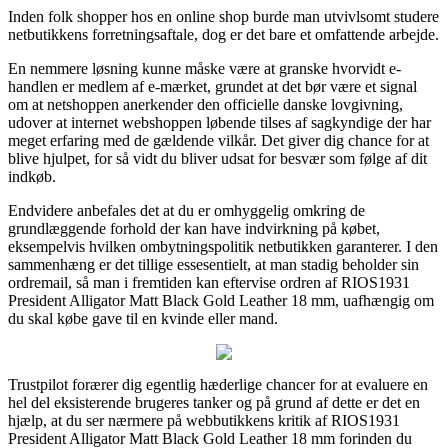
Inden folk shopper hos en online shop burde man utvivlsomt studere
netbutikkens forretningsaftale, dog er det bare et omfattende arbejde.
En nemmere løsning kunne måske være at granske hvorvidt e-
handlen er medlem af e-mærket, grundet at det bør være et signal
om at netshoppen anerkender den officielle danske lovgivning,
udover at internet webshoppen løbende tilses af sagkyndige der har
meget erfaring med de gældende vilkår. Det giver dig chance for at
blive hjulpet, for så vidt du bliver udsat for besvær som følge af dit
indkøb.
Endvidere anbefales det at du er omhyggelig omkring de
grundlæggende forhold der kan have indvirkning på købet,
eksempelvis hvilken ombytningspolitik netbutikken garanterer. I den
sammenhæng er det tillige essesentielt, at man stadig beholder sin
ordremail, så man i fremtiden kan eftervise ordren af RIOS1931
President Alligator Matt Black Gold Leather 18 mm, uafhængig om
du skal købe gave til en kvinde eller mand.
Trustpilot forærer dig egentlig hæderlige chancer for at evaluere en
hel del eksisterende brugeres tanker og på grund af dette er det en
hjælp, at du ser nærmere på webbutikkens kritik af RIOS1931
President Alligator Matt Black Gold Leather 18 mm forinden du