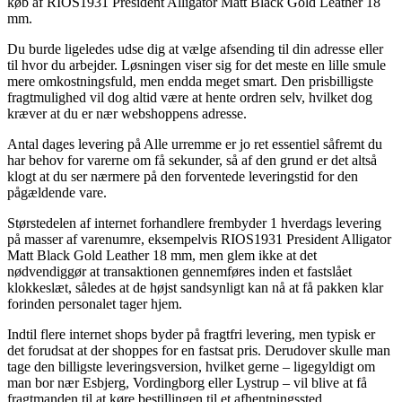
køb af RIOS1931 President Alligator Matt Black Gold Leather 18
mm.
Du burde ligeledes udse dig at vælge afsending til din adresse eller
til hvor du arbejder. Løsningen viser sig for det meste en lille smule
mere omkostningsfuld, men endda meget smart. Den prisbilligste
fragtmulighed vil dog altid være at hente ordren selv, hvilket dog
kræver at du er nær webshoppens adresse.
Antal dages levering på Alle urremme er jo ret essentiel såfremt du
har behov for varerne om få sekunder, så af den grund er det altså
klogt at du ser nærmere på den forventede leveringstid for den
pågældende vare.
Størstedelen af internet forhandlere frembyder 1 hverdags levering
på masser af varenumre, eksempelvis RIOS1931 President Alligator
Matt Black Gold Leather 18 mm, men glem ikke at det
nødvendiggør at transaktionen gennemføres inden et fastslået
klokkeslæt, således at de højst sandsynligt kan nå at få pakken klar
forinden personalet tager hjem.
Indtil flere internet shops byder på fragtfri levering, men typisk er
det forudsat at der shoppes for en fastsat pris. Derudover skulle man
tage den billigste leveringsversion, hvilket gerne – ligegyldigt om
man bor nær Esbjerg, Vordingborg eller Lystrup – vil blive at få
fragtmanden til at køre bestillingen til et afhentningssted.