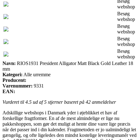
Besøg
webshop
Besøg
webshop
Besøg
webshop
Besøg
webshop
Besøg
webshop
Navn:
RIOS1931 President Alligator Matt Black Gold Leather 18
mm
Kategori:
Alle urremme
Producent:
Varenummer:
9331
EAN:
Vurderet til
4.5
ud af 5 stjerner baseret på
42
anmeldelser
Adskillige webshops i Danmark yder i øjeblikket et hav af
forskellige fragtformer. En af de mest almindelige er lige nu
pakkeshoppen, som gør det muligt at hente dine varer lige præcis
når det passer ind i din kalender. Fragtmetoden er jo ualmindeligt let
gængelig, og ofte ligeledes den mindst kostelige leveringsmanér ved