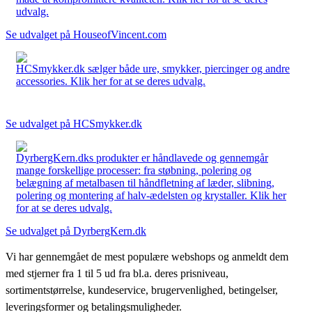
udvalg.
Se udvalget på HouseofVincent.com
HCSmykker.dk sælger både ure, smykker, piercinger og andre
accessories. Klik her for at se deres udvalg.
Se udvalget på HCSmykker.dk
DyrbergKern.dks produkter er håndlavede og gennemgår
mange forskellige processer: fra støbning, polering og
belægning af metalbasen til håndfletning af læder, slibning,
polering og montering af halv-ædelsten og krystaller. Klik her
for at se deres udvalg.
Se udvalget på DyrbergKern.dk
Vi har gennemgået de mest populære webshops og anmeldt dem
med stjerner fra 1 til 5 ud fra bl.a. deres prisniveau,
sortimentstørrelse, kundeservice, brugervenlighed, betingelser,
leveringsformer og betalingsmuligheder.