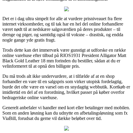
Det er i dag ultra simpelt for alle at vurdere prisniveauet fra flere
internet virksomheder, og til tak har en hel del online forhandlere
været nødt til at nedskære salgsværdien på deres produkter – til
drenge og piger, og samtidig også til voksne – drastisk, og endda
nogle gange yde gratis fragt.
Trods dette kan det immervæk være gunstigt at udforske en række
online varehuse efter tilbud på RIOS1931 President Alligator Matt
Black Gold Leather 18 mm forinden du bestiller, sådan at du er
velinformeret til at opnå den billigste pris.
Du må trods alt ikke undervurdere, at i tilfælde af at en shop
forhandler en vare til en salgspris som virker utopisk fordelagtig,
burde det ofte være en varsel om en snydagtig webbutik. Kortkøb er
imidlertid en del af en forordning, hvilket passer på køber overfor
bedrageriske online varehuse.
Generelt anbefaler vi handler med kort eller betalinger med mobilen.
Som en anden løsning kan du udnytte en afbetalingsløsning som fx
ViaBill, forudsat du gerne vil dække beløbet over tid.