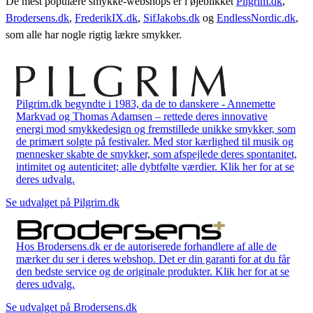
De mest populære smykke-webshops er i øjeblikket
Pilgrim.dk
,
Brodersens.dk
,
FrederikIX.dk
,
SifJakobs.dk
og
EndlessNordic.dk
,
som alle har nogle rigtig lækre smykker.
Pilgrim.dk begyndte i 1983, da de to danskere - Annemette
Markvad og Thomas Adamsen – rettede deres innovative
energi mod smykkedesign og fremstillede unikke smykker, som
de primært solgte på festivaler. Med stor kærlighed til musik og
mennesker skabte de smykker, som afspejlede deres spontanitet,
intimitet og autenticitet; alle dybtfølte værdier. Klik her for at se
deres udvalg.
Se udvalget på Pilgrim.dk
Hos Brodersens.dk er de autoriserede forhandlere af alle de
mærker du ser i deres webshop. Det er din garanti for at du får
den bedste service og de originale produkter. Klik her for at se
deres udvalg.
Se udvalget på Brodersens.dk