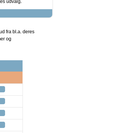
res udvalg.
 fra bl.a. deres
mer og