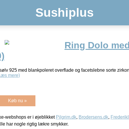
Sushiplus
Ring Dolo med
0)
ngsølv 925 med blankpoleret overflade og facetslebne sorte zirk
Læs mere)
Køb nu »
e-webshops er i øjeblikket
Pilgrim.dk
,
Brodersens.dk
,
Frederik
lle har nogle rigtig lækre smykker.