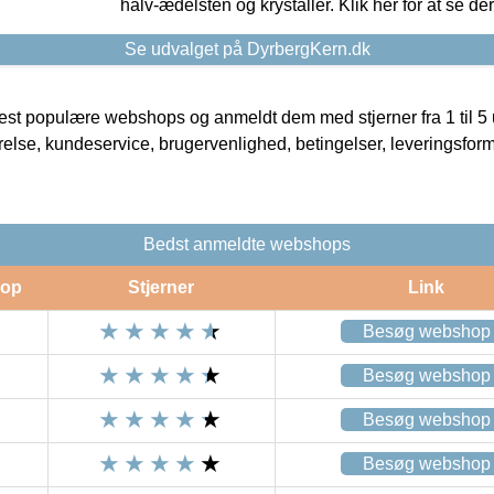
halv-ædelsten og krystaller. Klik her for at se de
Se udvalget på DyrbergKern.dk
t populære webshops og anmeldt dem med stjerner fra 1 til 5 ud
rrelse, kundeservice, brugervenlighed, betingelser, leveringsfor
Bedst anmeldte webshops
op
Stjerner
Link
Besøg webshop
Besøg webshop
Besøg webshop
Besøg webshop