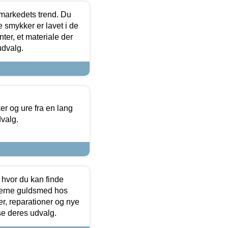
markedets trend. Du
e smykker er lavet i de
ter, et materiale der
udvalg.
 og ure fra en lang
dvalg.
 hvor du kan finde
terne guldsmed hos
r, reparationer og nye
se deres udvalg.