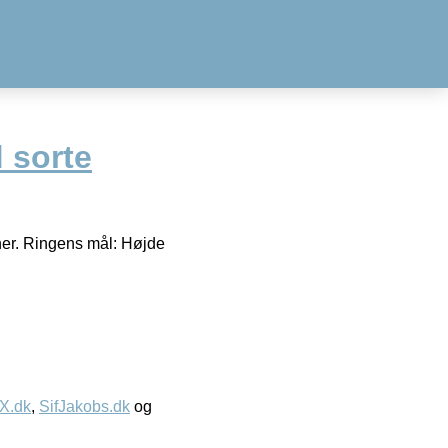
 sorte
oner. Ringens mål: Højde
IX.dk
,
SifJakobs.dk
og