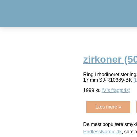
zirkoner (5
Ring i rhodineret sterli
17 mm SJ-R10389-BK
(
1999
kr.
(Vis fragtpris)
Læs mere »
De mest populære smykk
EndlessNordic.dk
, som a