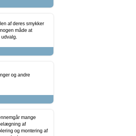
len af deres smykker
å nogen måde at
s udvalg.
inger og andre
gennemgår mange
 belægning af
olering og montering af