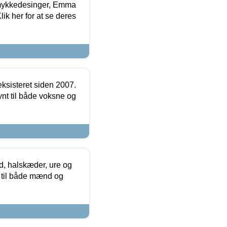
mykkedesinger, Emma
ik her for at se deres
ksisteret siden 2007.
nt til både voksne og
, halskæder, ure og
r til både mænd og