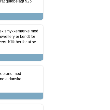
arat guldbelagt 925
dansk smykkemærke med
ewellery er kendt for
ers. Klik her for at se
kkebrand med
ndte danske