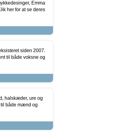
mykkedesinger, Emma
ik her for at se deres
ksisteret siden 2007.
nt til både voksne og
, halskæder, ure og
r til både mænd og