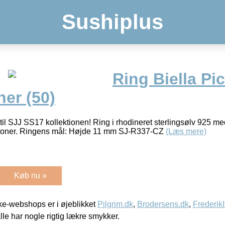
Sushiplus
Ring Biella Pi
ner (50)
er til SJJ SS17 kollektionen! Ring i rhodineret sterlingsølv 925 m
irkoner. Ringens mål: Højde 11 mm SJ-R337-CZ
(Læs mere)
Køb nu »
e-webshops er i øjeblikket
Pilgrim.dk
,
Brodersens.dk
,
Frederik
lle har nogle rigtig lækre smykker.