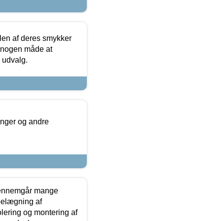
len af deres smykker
å nogen måde at
s udvalg.
inger og andre
gennemgår mange
 belægning af
olering og montering af