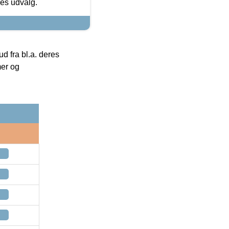
res udvalg.
 fra bl.a. deres
mer og