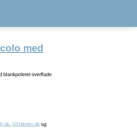
ccolo med
ed blankpoleret overflade
IX.dk
,
SifJakobs.dk
og