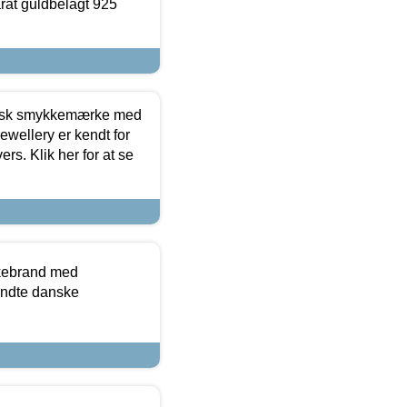
arat guldbelagt 925
dansk smykkemærke med
ewellery er kendt for
ers. Klik her for at se
kkebrand med
ndte danske