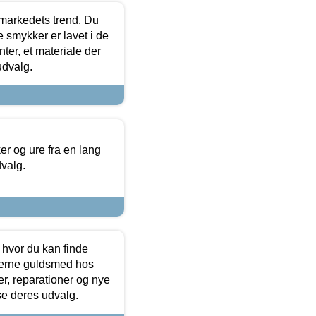
markedets trend. Du
e smykker er lavet i de
ter, et materiale der
udvalg.
 og ure fra en lang
dvalg.
 hvor du kan finde
terne guldsmed hos
r, reparationer og nye
se deres udvalg.