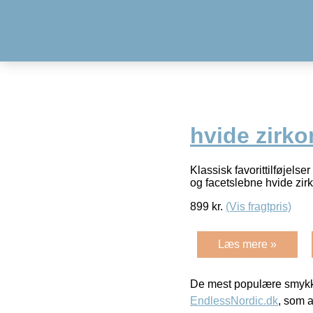
hvide zirko
Klassisk favorittilføjels
og facetslebne hvide z
899
kr.
(Vis fragtpris)
Læs mere »
De mest populære smykk
EndlessNordic.dk
, som a