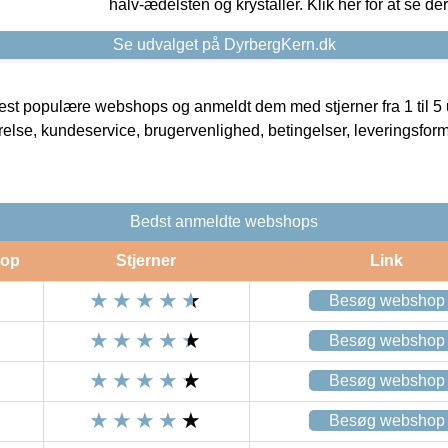
halv-ædelsten og krystaller. Klik her for at se de
Se udvalget på DyrbergKern.dk
t populære webshops og anmeldt dem med stjerner fra 1 til 5 ud
rrelse, kundeservice, brugervenlighed, betingelser, leveringsfor
Bedst anmeldte webshops
op
Stjerner
Link
Besøg webshop
Besøg webshop
Besøg webshop
Besøg webshop