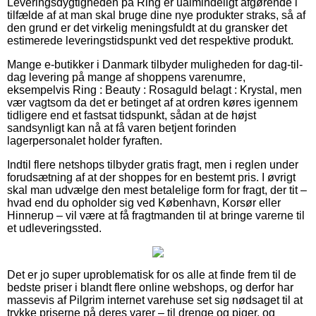
Leveringsdygtigheden på Ring er ualmindeligt afgørende i
tilfælde af at man skal bruge dine nye produkter straks, så af
den grund er det virkelig meningsfuldt at du gransker det
estimerede leveringstidspunkt ved det respektive produkt.
Mange e-butikker i Danmark tilbyder muligheden for dag-til-
dag levering på mange af shoppens varenumre,
eksempelvis Ring : Beauty : Rosaguld belagt : Krystal, men
vær vagtsom da det er betinget af at ordren køres igennem
tidligere end et fastsat tidspunkt, sådan at de højst
sandsynligt kan nå at få varen betjent forinden
lagerpersonalet holder fyraften.
Indtil flere netshops tilbyder gratis fragt, men i reglen under
forudsætning af at der shoppes for en bestemt pris. I øvrigt
skal man udvælge den mest betalelige form for fragt, der tit –
hvad end du opholder sig ved København, Korsør eller
Hinnerup – vil være at få fragtmanden til at bringe varerne til
et udleveringssted.
Det er jo super uproblematisk for os alle at finde frem til de
bedste priser i blandt flere online webshops, og derfor har
massevis af Pilgrim internet varehuse set sig nødsaget til at
trykke priserne på deres varer – til drenge og piger, og