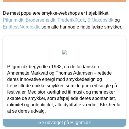
De mest populære smykke-webshops er i øjeblikket
Pilgrim.dk
,
Brodersens.dk
,
FrederikIX.dk
,
SifJakobs.dk
og
EndlessNordic.dk
, som alle har nogle rigtig lækre smykker.
Pilgrim.dk begyndte i 1983, da de to danskere -
Annemette Markvad og Thomas Adamsen – rettede
deres innovative energi mod smykkedesign og
fremstillede unikke smykker, som de primært solgte på
festivaler. Med stor kærlighed til musik og mennesker
skabte de smykker, som afspejlede deres spontanitet,
intimitet og autenticitet; alle dybtfølte værdier. Klik her for
at se deres udvalg.
Se udvalget på Pilgrim.dk