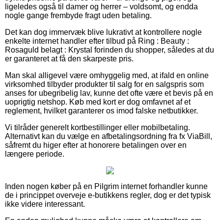
ligeledes også til damer og herrer – voldsomt, og endda
nogle gange frembyde fragt uden betaling.
Det kan dog immervæk blive lukrativt at kontrollere nogle
enkelte internet handler efter tilbud på Ring : Beauty :
Rosaguld belagt : Krystal forinden du shopper, således at du
er garanteret at få den skarpeste pris.
Man skal alligevel være omhyggelig med, at ifald en online
virksomhed tilbyder produkter til salg for en salgspris som
anses for ubegribelig lav, kunne det ofte være et bevis på en
uoprigtig netshop. Køb med kort er dog omfavnet af et
reglement, hvilket garanterer os imod falske netbutikker.
Vi tilråder generelt kortbestillinger eller mobilbetaling.
Alternativt kan du vælge en afbetalingsordning fra fx ViaBill,
såfremt du higer efter at honorere betalingen over en
længere periode.
Inden nogen køber på en Pilgrim internet forhandler kunne
de i princippet overveje e-butikkens regler, dog er det typisk
ikke videre interessant.