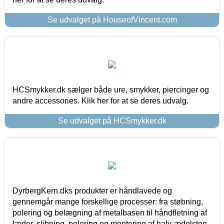
Se udvalget på HouseofVincent.com
HCSmykker.dk sælger både ure, smykker, piercinger og
andre accessories. Klik her for at se deres udvalg.
Se udvalget på HCSmykker.dk
DyrbergKern.dks produkter er håndlavede og
gennemgår mange forskellige processer: fra støbning,
polering og belægning af metalbasen til håndfletning af
læder, slibning, polering og montering af halv-ædelsten