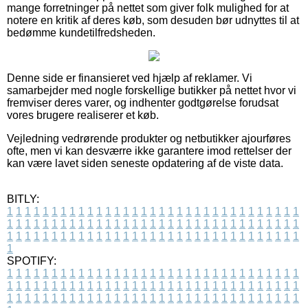
mange forretninger på nettet som giver folk mulighed for at
notere en kritik af deres køb, som desuden bør udnyttes til at
bedømme kundetilfredsheden.
Denne side er finansieret ved hjælp af reklamer. Vi
samarbejder med nogle forskellige butikker på nettet hvor vi
fremviser deres varer, og indhenter godtgørelse forudsat
vores brugere realiserer et køb.
Vejledning vedrørende produkter og netbutikker ajourføres
ofte, men vi kan desværre ikke garantere imod rettelser der
kan være lavet siden seneste opdatering af de viste data.
BITLY:
1
1
1
1
1
1
1
1
1
1
1
1
1
1
1
1
1
1
1
1
1
1
1
1
1
1
1
1
1
1
1
1
1
1
1
1
1
1
1
1
1
1
1
1
1
1
1
1
1
1
1
1
1
1
1
1
1
1
1
1
1
1
1
1
1
1
1
1
1
1
1
1
1
1
1
1
1
1
1
1
1
1
1
1
1
1
1
1
1
1
1
1
1
1
1
1
1
1
1
1
SPOTIFY:
1
1
1
1
1
1
1
1
1
1
1
1
1
1
1
1
1
1
1
1
1
1
1
1
1
1
1
1
1
1
1
1
1
1
1
1
1
1
1
1
1
1
1
1
1
1
1
1
1
1
1
1
1
1
1
1
1
1
1
1
1
1
1
1
1
1
1
1
1
1
1
1
1
1
1
1
1
1
1
1
1
1
1
1
1
1
1
1
1
1
1
1
1
1
1
1
1
1
1