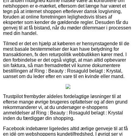
En anden mulighed kunne måske være at kontrollere om
netshoppen er e-mærket, eftersom det længe har været et
tegn på at internet shoppen efterlever dansk lovgivning,
foruden at online forretningen lejlighedsvis tilses af
eksperter som kender de gældende regler. Desuden får du
genvej til at få bistand, når du møder dilemmaer i processen
med din handel.
Tilmed er det en hjælp at køberen er hensynstagende til de
mest basale bestemmelser der kan have betydning for
transaktionen, fx den returpolitik webbutikken kører med. I
den forbindelse er det også vigtigt, at man altid opbevarer
sin faktura, så man fremadrettet vil kunne dokumentere
bestillingen af Ring : Beauty : Rosaguld belagt : Krystal,
uanset om du leder efter en vare til en kvinde eller mand.
Trustpilot frembyder aldeles fordelagtige løsninger til at
efterse mange øvrige brugeres opfattelser og af den grund
rekommanderer vi, at du undersøger e-shoppens
anmeldelser af Ring : Beauty : Rosaguld belagt : Krystal
inden du færdiggør din shopping.
Facebook indebærer ligeledes altid ærlige genveje til at få
en idé om webshoppens kundetilfredshed. I øvrigt ser vi