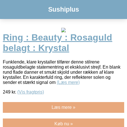
Sushiplus
Ring : Beauty : Rosaguld
belagt : Krystal
Funklende, klare krystaller tilfører denne stilrene
rosaguldbelagte statementring et eksklusivt strejf. En blank
rund flade danner et smukt skjold under rækken af klare
krystaller. En karakterfuld ring, der reflekterer solen og
sender et stærkt signal om
(Læs mere)
249
kr.
(Vis fragtpris)
Læs mere »
Køb nu »