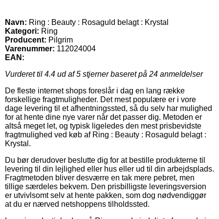
Navn:
Ring : Beauty : Rosaguld belagt : Krystal
Kategori:
Ring
Producent:
Pilgrim
Varenummer:
112024004
EAN:
Vurderet til
4.4
ud af 5 stjerner baseret på
24
anmeldelser
De fleste internet shops foreslår i dag en lang række
forskellige fragtmuligheder. Det mest populære er i vore
dage levering til et afhentningssted, så du selv har mulighed
for at hente dine nye varer når det passer dig. Metoden er
altså meget let, og typisk ligeledes den mest prisbevidste
fragtmulighed ved køb af Ring : Beauty : Rosaguld belagt :
Krystal.
Du bør derudover beslutte dig for at bestille produkterne til
levering til din lejlighed eller hus eller ud til din arbejdsplads.
Fragtmetoden bliver desværre en tak mere pebret, men
tillige særdeles bekvem. Den prisbilligste leveringsversion
er utvivlsomt selv at hente pakken, som dog nødvendiggør
at du er nærved netshoppens tilholdssted.