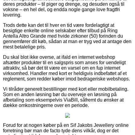
deres produkter – til piger og drenge, og desuden også til
voksne – en hel del, og endda nogle gange love fragtfri
levering.
Trods dette kan det til hver en tid være fordelagtigt at
besigtige enkelte online selskaber efter tilbud på Ring
Antella Altro Grande med hvide zirkoner (50) forinden du
gennemfører dit køb, sådan at man er tryg ved at antage den
mest betalelige pris.
Du skal blot ikke overse, at ifald en internet webshop
afsætter produkter til en salgspris som anses for uendeligt
attraktiv, så bør det tit være en varsel om en fup internet
virksomhed. Handler med kort er heldigvis indbefattet af et
reglement, som redder køber imod bedrageriske webshops.
Vi tilråder generelt bestillinger med kort eller mobilbetaling.
Som en anden løsning bør du overveje en løsning på
afbetaling som eksempelvis ViaBill, såfremt du ønsker at
dække omkostningerne over en periode.
Forud for at nogen køber på en Sif Jakobs Jewellery online
forretning bør man de facto tyde dens vilkår, dog er det