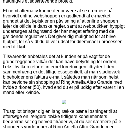
naturligvis et tidskrævende projekt.
Et nemt alternativ kunne derfor være at se nærmere på
hvorvidt online webshoppen er godkendt af e-mærket,
grundet at det typisk er en påvisning af at online shoppen
føjer de officielle danske regler, samt at webbutikken hyppigt
undersøges af fagmænd der har meget erfaring med de
gældende regulativer. Det giver dig mulighed for at blive
hjulpet, for så vidt du bliver udsat for dilemmaer i processen
med dit køb.
Tilsvarende anbefales det at kunden er på vagt for de
grundlæggende vilkår der kan have betydning for ordren,
f.eks. hvilken returret internet forretningen tilbyder. I den
sammenhæng er det tillige essesentielt, at man stadigvæk
bibeholder ens faktura e-mail, således man når som helst
kan bevidne sin shopping af Ring Antella Altro Grande med
hvide zirkoner (50), hvad end du er på udkig efter varer til en
mand eller kvinde.
Trustpilot bringer dig en lang række pæne løsninger til at
eftersøge en længere række tidligere konsumenters
bedømmelser og herved tilråder vi, at du ser nærmere på e-
shoppens vurderinger af Ring Antella Altro Grande med