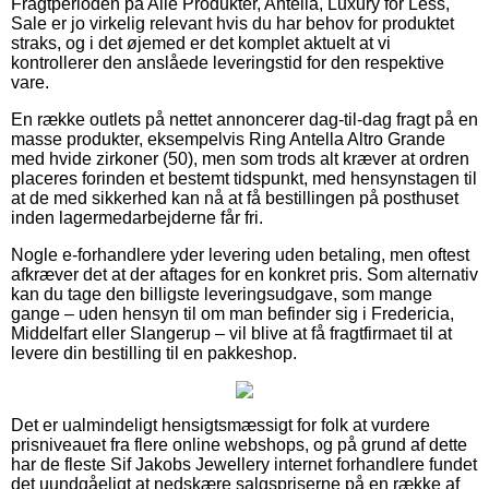
Fragtperioden på Alle Produkter, Antella, Luxury for Less,
Sale er jo virkelig relevant hvis du har behov for produktet
straks, og i det øjemed er det komplet aktuelt at vi
kontrollerer den anslåede leveringstid for den respektive
vare.
En række outlets på nettet annoncerer dag-til-dag fragt på en
masse produkter, eksempelvis Ring Antella Altro Grande
med hvide zirkoner (50), men som trods alt kræver at ordren
placeres forinden et bestemt tidspunkt, med hensynstagen til
at de med sikkerhed kan nå at få bestillingen på posthuset
inden lagermedarbejderne får fri.
Nogle e-forhandlere yder levering uden betaling, men oftest
afkræver det at der aftages for en konkret pris. Som alternativ
kan du tage den billigste leveringsudgave, som mange
gange – uden hensyn til om man befinder sig i Fredericia,
Middelfart eller Slangerup – vil blive at få fragtfirmaet til at
levere din bestilling til en pakkeshop.
Det er ualmindeligt hensigtsmæssigt for folk at vurdere
prisniveauet fra flere online webshops, og på grund af dette
har de fleste Sif Jakobs Jewellery internet forhandlere fundet
det uundgåeligt at nedskære salgspriserne på en række af