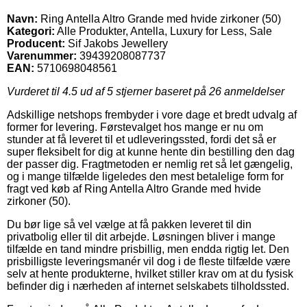
Navn:
Ring Antella Altro Grande med hvide zirkoner (50)
Kategori:
Alle Produkter, Antella, Luxury for Less, Sale
Producent:
Sif Jakobs Jewellery
Varenummer:
39439208087737
EAN:
5710698048561
Vurderet til
4.5
ud af 5 stjerner baseret på
26
anmeldelser
Adskillige netshops frembyder i vore dage et bredt udvalg af
former for levering. Førstevalget hos mange er nu om
stunder at få leveret til et udleveringssted, fordi det så er
super fleksibelt for dig at kunne hente din bestilling den dag
der passer dig. Fragtmetoden er nemlig ret så let gængelig,
og i mange tilfælde ligeledes den mest betalelige form for
fragt ved køb af Ring Antella Altro Grande med hvide
zirkoner (50).
Du bør lige så vel vælge at få pakken leveret til din
privatbolig eller til dit arbejde. Løsningen bliver i mange
tilfælde en tand mindre prisbillig, men endda rigtig let. Den
prisbilligste leveringsmanér vil dog i de fleste tilfælde være
selv at hente produkterne, hvilket stiller krav om at du fysisk
befinder dig i nærheden af internet selskabets tilholdssted.