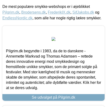
De mest populære smykke-webshops er i øjeblikket
Pilgrim.dk
,
Brodersens.dk
,
FrederikIX.dk
,
SifJakobs.dk
og
EndlessNordic.dk
, som alle har nogle rigtig lækre smykker.
Pilgrim.dk begyndte i 1983, da de to danskere -
Annemette Markvad og Thomas Adamsen – rettede
deres innovative energi mod smykkedesign og
fremstillede unikke smykker, som de primært solgte på
festivaler. Med stor kærlighed til musik og mennesker
skabte de smykker, som afspejlede deres spontanitet,
intimitet og autenticitet; alle dybtfølte værdier. Klik her for
at se deres udvalg.
Se udvalget på Pilgrim.dk