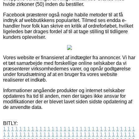
hvide zirkoner (50) inden du bestiller.
Facebook præsterer også nogle habile metoder til at få
indtryk af webbutikkens popularitet. Tilmed ses endda e-
handler hvor folk kan skrive en kritik af ordreforløbet, hvilket
ligeledes bør drages fordel af til at tage stilling til tidligere
kunders oplevelser.
Vores website er finansieret af indtægter fra annoncer. Vi har
et tæt samarbejde med forskellige online selskaber da vi
præsenterer virksomhedernes varer, og opnår godtgørelse
under forudsætning af at en bruger fra vores website
realiserer et indkøb.
Informationer angående produkter og internet selskaber
opdateres fra tid til anden, men der tages ikke ansvar for
modifikationer der er blevet lavet siden sidste opdatering af
de anvendte data.
BITLY:
1
1
1
1
1
1
1
1
1
1
1
1
1
1
1
1
1
1
1
1
1
1
1
1
1
1
1
1
1
1
1
1
1
1
1
1
1
1
1
1
1
1
1
1
1
1
1
1
1
1
1
1
1
1
1
1
1
1
1
1
1
1
1
1
1
1