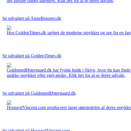
der næppe findes stærkere. Klik her for at se deres udvalg.
Se udvalget på AnneBrauner.dk
Hos GoldenTimes.dk sælger de moderne smykker og ure fra en lang 
Se udvalget på GoldenTimes.dk
GuldsmedØstergaard.dk har fysisk butik i Skive, hvor du kan finde
unikke smykker efter eget ønske. Klik her for at se deres udvalg.
Se udvalget på GuldsmedØstergaard.dk
HouseofVincent.com producerer langt størstedelen af deres smykker 
Se udvalget på HouseofVincent.com