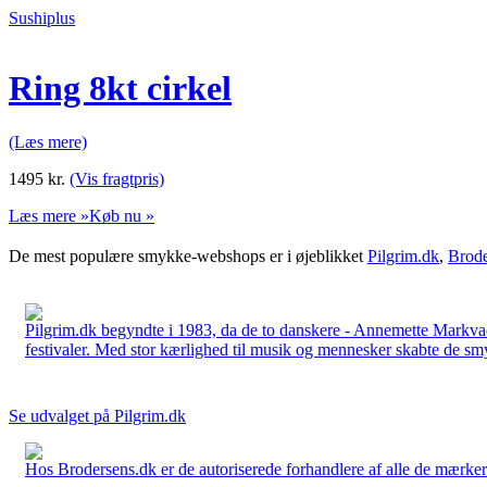
Sushiplus
Ring 8kt cirkel
(Læs mere)
1495
kr.
(Vis fragtpris)
Læs mere »
Køb nu »
De mest populære smykke-webshops er i øjeblikket
Pilgrim.dk
,
Brode
Pilgrim.dk begyndte i 1983, da de to danskere - Annemette Markv
festivaler. Med stor kærlighed til musik og mennesker skabte de smykk
Se udvalget på Pilgrim.dk
Hos Brodersens.dk er de autoriserede forhandlere af alle de mærker d