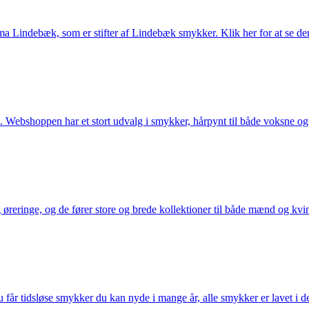
Lindebæk, som er stifter af Lindebæk smykker. Klik her for at se der
 Webshoppen har et stort udvalg i smykker, hårpynt til både voksne og b
eringe, og de fører store og brede kollektioner til både mænd og kvind
får tidsløse smykker du kan nyde i mange år, alle smykker er lavet i de