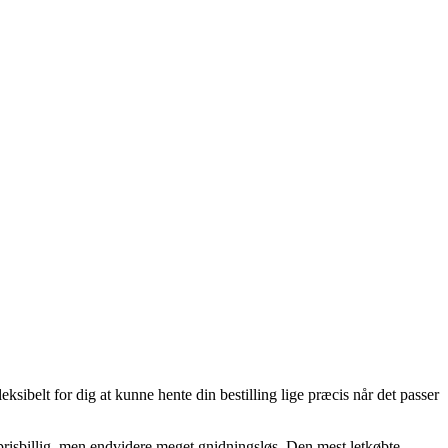
sibelt for dig at kunne hente din bestilling lige præcis når det passer
e prisbillig, men endvidere meget gnidningsløs. Den mest letkøbte