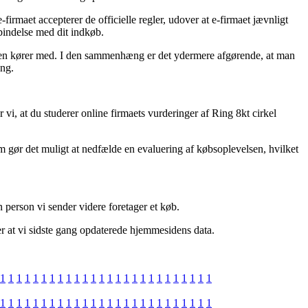
firmaet accepterer de officielle regler, udover at e-firmaet jævnligt
rbindelse med dit indkøb.
oppen kører med. I den sammenhæng er det ydermere afgørende, at man
eng.
vi, at du studerer online firmaets vurderinger af Ring 8kt cirkel
som gør det muligt at nedfælde en evaluering af købsoplevelsen, hvilket
n person vi sender videre foretager et køb.
ter at vi sidste gang opdaterede hjemmesidens data.
1
1
1
1
1
1
1
1
1
1
1
1
1
1
1
1
1
1
1
1
1
1
1
1
1
1
1
1
1
1
1
1
1
1
1
1
1
1
1
1
1
1
1
1
1
1
1
1
1
1
1
1