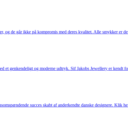
ler, og de går ikke på kompromis med deres kvalitet. Alle smykker er de
et genkendeligt og moderne udtryk. Sif Jakobs Jewellery er kendt for si
somspændende succes skabt af anderkendte danske designere. Klik her 