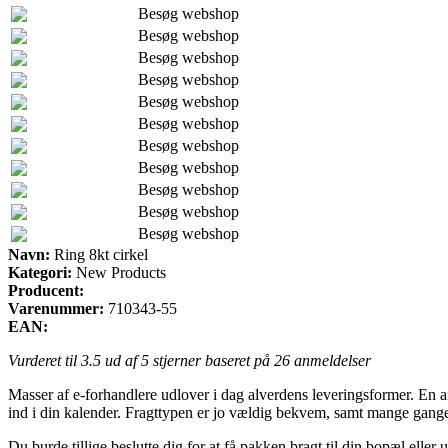
Besøg webshop
Besøg webshop
Besøg webshop
Besøg webshop
Besøg webshop
Besøg webshop
Besøg webshop
Besøg webshop
Besøg webshop
Besøg webshop
Besøg webshop
Navn:
Ring 8kt cirkel
Kategori:
New Products
Producent:
Varenummer:
710343-55
EAN:
Vurderet til
3.5
ud af 5 stjerner baseret på
26
anmeldelser
Masser af e-forhandlere udlover i dag alverdens leveringsformer. En af
ind i din kalender. Fragttypen er jo vældig bekvem, samt mange gange 
Du burde tillige beslutte dig for at få pakken bragt til din bopæl elle