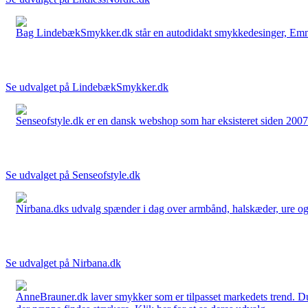
Bag LindebækSmykker.dk står en autodidakt smykkedesinger, Emma 
Se udvalget på LindebækSmykker.dk
Senseofstyle.dk er en dansk webshop som har eksisteret siden 2007.
Se udvalget på Senseofstyle.dk
Nirbana.dks udvalg spænder i dag over armbånd, halskæder, ure og ør
Se udvalget på Nirbana.dk
AnneBrauner.dk laver smykker som er tilpasset markedets trend. Du 