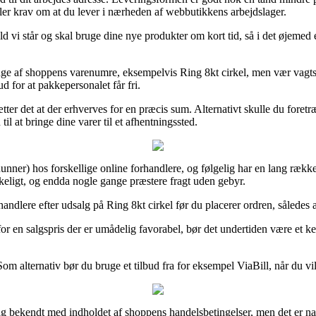
ller krav om at du lever i nærheden af webbutikkens arbejdslager.
d vi står og skal bruge dine nye produkter om kort tid, så i det øjemed e
af shoppens varenumre, eksempelvis Ring 8kt cirkel, men vær vagtsom
ud for at pakkepersonalet får fri.
ætter det at der erhverves for en præcis sum. Alternativt skulle du for
l at bringe dine varer til et afhentningssted.
nner) hos forskellige online forhandlere, og følgelig har en lang række o
ykkeligt, og endda nogle gange præstere fragt uden gebyr.
andlere efter udsalg på Ring 8kt cirkel før du placerer ordren, således at
 for en salgspris der er umådelig favorabel, bør det undertiden være et 
 Som alternativ bør du bruge et tilbud fra for eksempel ViaBill, når du vi
g bekendt med indholdet af shoppens handelsbetingelser, men det er na