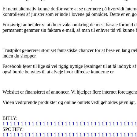
Et nemt alternativ kunne derfor være at se nærmere på hvorvidt internet 
kontrolleres af jurister som er inde i lovene på området. Dette er en g
For øvrigt anbefaler vi at du er vaks omkring de mest basale forhold
permanent gemmer sin faktura e-mail, så man til enhver tid vil kunne 
Trustpilot genererer stort set fantastiske chancer for at bese en lang
inden du shopper.
Facebook fører til lige så vel rigtig nyttige løsninger til at få indtr
også burde benyttes til at afveje hvor tilfredse kunderne er.
Websitet er finansieret af annoncer. Vi hjælper flere internet foretage
Viden vedrørende produkter og online outlets vedligeholdes jævnligt, me
BITLY:
1
1
1
1
1
1
1
1
1
1
1
1
1
1
1
1
1
1
1
1
1
1
1
1
1
1
1
1
1
1
1
1
1
1
1
1
1
SPOTIFY:
1
1
1
1
1
1
1
1
1
1
1
1
1
1
1
1
1
1
1
1
1
1
1
1
1
1
1
1
1
1
1
1
1
1
1
1
1