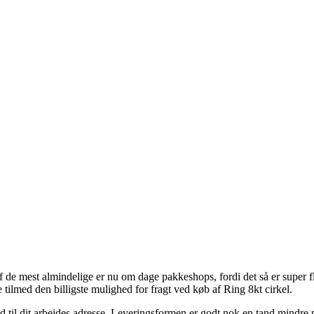
 de mest almindelige er nu om dage pakkeshops, fordi det så er super flek
tilmed den billigste mulighed for fragt ved køb af Ring 8kt cirkel.
r ud til dit arbejdes adresse. Leveringsformen er godt nok en tand mindr