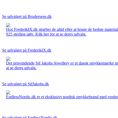
Se udvalget på Brodersens.dk
Hos FrederikIX.dk stræber de altid efter at bruge de bedste materia
925 sterling sølv. Klik her for at se deres udvalg.
Se udvalget på FrederikIX.dk
Det prisvindende Sif Jakobs Jewellery er et dansk smykkemærke med 
at se deres udvalg.
Se udvalget på SifJakobs.dk
EndlessNordic.dk er et eksklusivt nordisk smykkebrand med verden
Se udvalget på EndlessNordic.dk