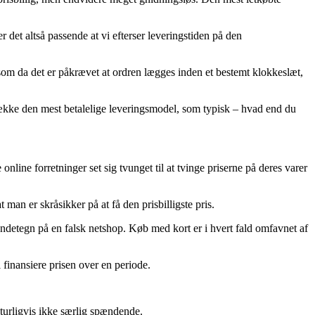
r det altså passende at vi efterser leveringstiden på den
 da det er påkrævet at ordren lægges inden et bestemt klokkeslæt,
etrække den mest betalelige leveringsmodel, som typisk – hvad end du
nline forretninger set sig tvunget til at tvinge priserne på deres varer
 man er skråsikker på at få den prisbilligste pris.
kendetegn på en falsk netshop. Køb med kort er i hvert fald omfavnet af
l finansiere prisen over en periode.
turligvis ikke særlig spændende.