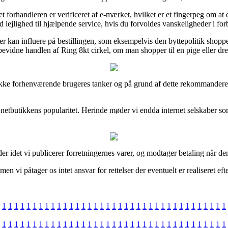
forhandleren er verificeret af e-mærket, hvilket er et fingerpeg om at e-
od lejlighed til hjælpende service, hvis du forvoldes vanskeligheder i fo
 der kan influere på bestillingen, som eksempelvis den byttepolitik sh
bevidne handlen af Ring 8kt cirkel, om man shopper til en pige eller dr
 række forhenværende brugeres tanker og på grund af dette rekommanderer 
yk af netbutikkens popularitet. Herinde møder vi endda internet selskaber 
nder idet vi publicerer forretningernes varer, og modtager betaling når de
n vi påtager os intet ansvar for rettelser der eventuelt er realiseret ef
1
1
1
1
1
1
1
1
1
1
1
1
1
1
1
1
1
1
1
1
1
1
1
1
1
1
1
1
1
1
1
1
1
1
1
1
1
1
1
1
1
1
1
1
1
1
1
1
1
1
1
1
1
1
1
1
1
1
1
1
1
1
1
1
1
1
1
1
1
1
1
1
1
1