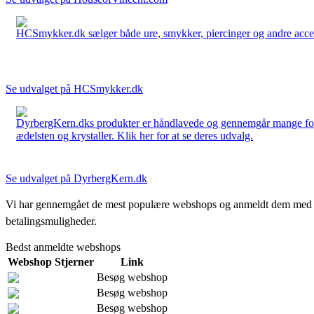
HCSmykker.dk sælger både ure, smykker, piercinger og andre accesso
Se udvalget på HCSmykker.dk
DyrbergKern.dks produkter er håndlavede og gennemgår mange forskel
ædelsten og krystaller. Klik her for at se deres udvalg.
Se udvalget på DyrbergKern.dk
Vi har gennemgået de mest populære webshops og anmeldt dem med stjern
betalingsmuligheder.
Bedst anmeldte webshops
Webshop
Stjerner
Link
Besøg webshop
Besøg webshop
Besøg webshop