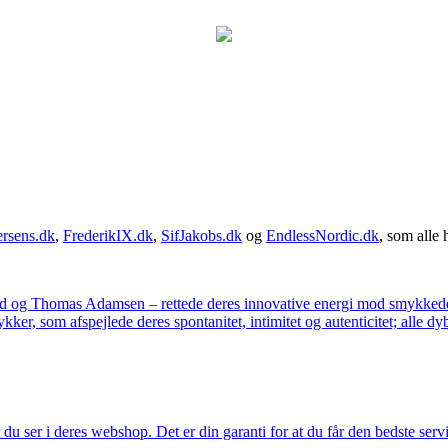
rsens.dk
,
FrederikIX.dk
,
SifJakobs.dk
og
EndlessNordic.dk
, som alle 
ad og Thomas Adamsen – rettede deres innovative energi mod smykkedes
er, som afspejlede deres spontanitet, intimitet og autenticitet; alle dyb
u ser i deres webshop. Det er din garanti for at du får den bedste servi