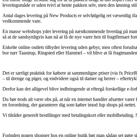
leveringsmåde er uden tvivl at hente pakken selv, men den løsning sti
Antal dages levering på New Products er selvfølgelig ret væsentlig ifal
vedkommende vare.
En masse webshops yder levering på næstkommende hverdag på mange 
så at de sandsynligvis kan nå at få de nye varer hen til fragtfirmaet for
Enkelte online outlets tilbyder levering uden gebyr, men oftest foruds
bor nær Taastrup, Ringsted eller Hammel – vil blive at få fragtmanden ti
Det er særligt praktisk for købere at sammenligne priser (via fx PriceRu
– til drenge og piger, og endvidere også til damer og herrer – eftertr
Derfor kan det alligevel blive indbringende at eftergå forskellige e-forh
Du bør trods alt være obs på, at når en internet handler afsætter varer
en forordning, der garanterer dig som køber imod fup shops på nettet.
Vi tilråder generelt bestillinger med betalingskort eller mobilbetaling.
Forinden nogen shopper hos en online butik bør man sådan set gøre si