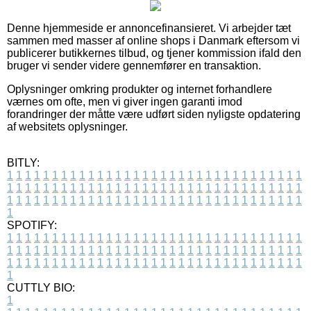
Denne hjemmeside er annoncefinansieret. Vi arbejder tæt
sammen med masser af online shops i Danmark eftersom vi
publicerer butikkernes tilbud, og tjener kommission ifald den
bruger vi sender videre gennemfører en transaktion.
Oplysninger omkring produkter og internet forhandlere
værnes om ofte, men vi giver ingen garanti imod
forandringer der måtte være udført siden nyligste opdatering
af websitets oplysninger.
BITLY:
1
1
1
1
1
1
1
1
1
1
1
1
1
1
1
1
1
1
1
1
1
1
1
1
1
1
1
1
1
1
1
1
1
1
1
1
1
1
1
1
1
1
1
1
1
1
1
1
1
1
1
1
1
1
1
1
1
1
1
1
1
1
1
1
1
1
1
1
1
1
1
1
1
1
1
1
1
1
1
1
1
1
1
1
1
1
1
1
1
1
1
1
1
1
1
1
1
1
1
1
SPOTIFY:
1
1
1
1
1
1
1
1
1
1
1
1
1
1
1
1
1
1
1
1
1
1
1
1
1
1
1
1
1
1
1
1
1
1
1
1
1
1
1
1
1
1
1
1
1
1
1
1
1
1
1
1
1
1
1
1
1
1
1
1
1
1
1
1
1
1
1
1
1
1
1
1
1
1
1
1
1
1
1
1
1
1
1
1
1
1
1
1
1
1
1
1
1
1
1
1
1
1
1
1
CUTTLY BIO:
1