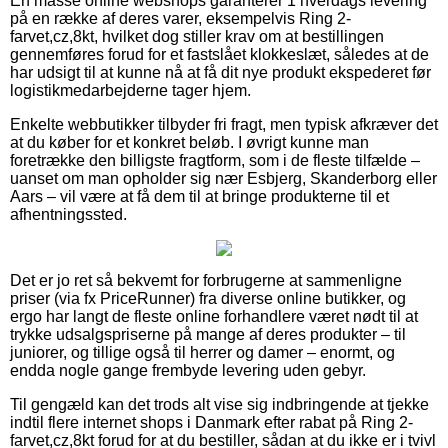
En masse online webshops garanterer 1 hverdags levering
på en række af deres varer, eksempelvis Ring 2-
farvet,cz,8kt, hvilket dog stiller krav om at bestillingen
gennemføres forud for et fastslået klokkeslæt, således at de
har udsigt til at kunne nå at få dit nye produkt ekspederet før
logistikmedarbejderne tager hjem.
Enkelte webbutikker tilbyder fri fragt, men typisk afkræver det
at du køber for et konkret beløb. I øvrigt kunne man
foretrække den billigste fragtform, som i de fleste tilfælde –
uanset om man opholder sig nær Esbjerg, Skanderborg eller
Aars – vil være at få dem til at bringe produkterne til et
afhentningssted.
Det er jo ret så bekvemt for forbrugerne at sammenligne
priser (via fx PriceRunner) fra diverse online butikker, og
ergo har langt de fleste online forhandlere været nødt til at
trykke udsalgspriserne på mange af deres produkter – til
juniorer, og tillige også til herrer og damer – enormt, og
endda nogle gange frembyde levering uden gebyr.
Til gengæld kan det trods alt vise sig indbringende at tjekke
indtil flere internet shops i Danmark efter rabat på Ring 2-
farvet,cz,8kt forud for at du bestiller, sådan at du ikke er i tvivl