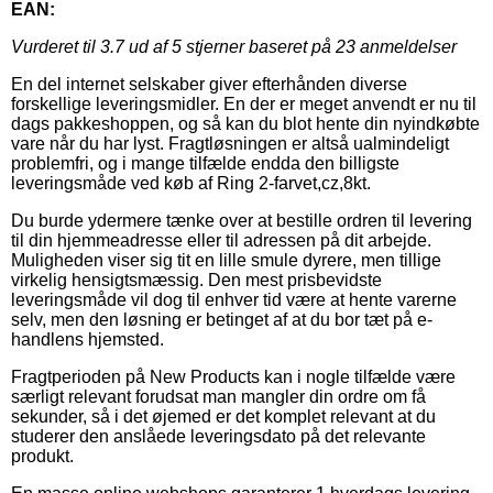
EAN:
Vurderet til
3.7
ud af 5 stjerner baseret på
23
anmeldelser
En del internet selskaber giver efterhånden diverse
forskellige leveringsmidler. En der er meget anvendt er nu til
dags pakkeshoppen, og så kan du blot hente din nyindkøbte
vare når du har lyst. Fragtløsningen er altså ualmindeligt
problemfri, og i mange tilfælde endda den billigste
leveringsmåde ved køb af Ring 2-farvet,cz,8kt.
Du burde ydermere tænke over at bestille ordren til levering
til din hjemmeadresse eller til adressen på dit arbejde.
Muligheden viser sig tit en lille smule dyrere, men tillige
virkelig hensigtsmæssig. Den mest prisbevidste
leveringsmåde vil dog til enhver tid være at hente varerne
selv, men den løsning er betinget af at du bor tæt på e-
handlens hjemsted.
Fragtperioden på New Products kan i nogle tilfælde være
særligt relevant forudsat man mangler din ordre om få
sekunder, så i det øjemed er det komplet relevant at du
studerer den anslåede leveringsdato på det relevante
produkt.