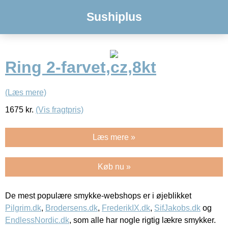
Sushiplus
Ring 2-farvet,cz,8kt
(Læs mere)
1675
kr.
(Vis fragtpris)
Læs mere »
Køb nu »
De mest populære smykke-webshops er i øjeblikket
Pilgrim.dk
,
Brodersens.dk
,
FrederikIX.dk
,
SifJakobs.dk
og
EndlessNordic.dk
, som alle har nogle rigtig lækre smykker.