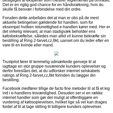
besigtiges af eksperter som mestrer reglementet på området.
Det er en rigtig god chance for en håndsrækning, hvis du
skulle få besvær i forbindelse med din ordre.
Foruden dette anbefales det at man er obs på de mest
aktuelle betingelser gældende for handlen, som for
eksempel hvilken returrettighed e-handlen kører med. Her er
det virkelig relevant, at man stadigvæk beholder ens
købsbekræftelse, således man altid vil kunne bekræfte sin
bestilling af Ring 2-farvet,cz,8kt, uanset om du leder efter en
vare til en kvinde eller mand.
Trustpilot fører til temmelig udmærkede genveje til at
iagttage en stor gruppe nuværende kunders oplevelser og
derfor foreslåes det, at du udforsker internet selskabets
ratings af Ring 2-farvet,cz,8kt forinden du lægger din
bestilling.
Facebook medfører tillige de facto fine metoder til at få et kig
ind i e-handlens troværdighed. Desuden ser vi en række
internet handler som gør det muligt at offentliggøre en
vurdering af købsoplevelsen, hvilket lige så vel kan drages
fordel af til at tage stilling til tidligere kunders oplevelser.