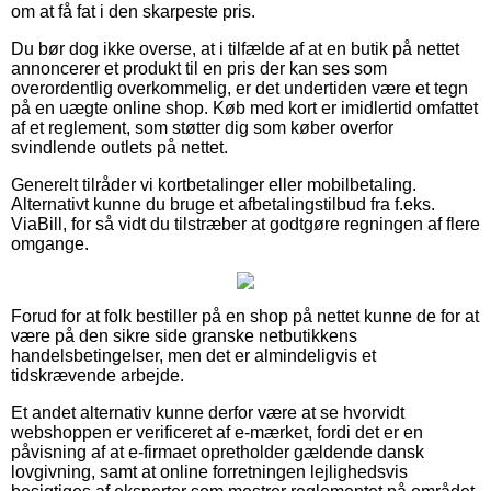
om at få fat i den skarpeste pris.
Du bør dog ikke overse, at i tilfælde af at en butik på nettet
annoncerer et produkt til en pris der kan ses som
overordentlig overkommelig, er det undertiden være et tegn
på en uægte online shop. Køb med kort er imidlertid omfattet
af et reglement, som støtter dig som køber overfor
svindlende outlets på nettet.
Generelt tilråder vi kortbetalinger eller mobilbetaling.
Alternativt kunne du bruge et afbetalingstilbud fra f.eks.
ViaBill, for så vidt du tilstræber at godtgøre regningen af flere
omgange.
Forud for at folk bestiller på en shop på nettet kunne de for at
være på den sikre side granske netbutikkens
handelsbetingelser, men det er almindeligvis et
tidskrævende arbejde.
Et andet alternativ kunne derfor være at se hvorvidt
webshoppen er verificeret af e-mærket, fordi det er en
påvisning af at e-firmaet opretholder gældende dansk
lovgivning, samt at online forretningen lejlighedsvis