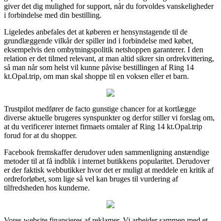
giver det dig mulighed for support, når du forvoldes vanskeligheder
i forbindelse med din bestilling.
Ligeledes anbefales det at køberen er hensynstagende til de
grundlæggende vilkår der spiller ind i forbindelse med købet,
eksempelvis den ombytningspolitik netshoppen garanterer. I den
relation er det tilmed relevant, at man altid sikrer sin ordrekvittering,
så man når som helst vil kunne påvise bestillingen af Ring 14
kt.Opal.trip, om man skal shoppe til en voksen eller et barn.
Trustpilot medfører de facto gunstige chancer for at kortlægge
diverse aktuelle brugeres synspunkter og derfor stiller vi forslag om,
at du verificerer internet firmaets omtaler af Ring 14 kt.Opal.trip
forud for at du shopper.
Facebook fremskaffer derudover uden sammenligning anstændige
metoder til at få indblik i internet butikkens popularitet. Derudover
er der faktisk webbutikker hvor det er muligt at meddele en kritik af
ordreforløbet, som lige så vel kan bruges til vurdering af
tilfredsheden hos kunderne.
Vores website finansieres af reklamer. Vi arbejder sammen med et