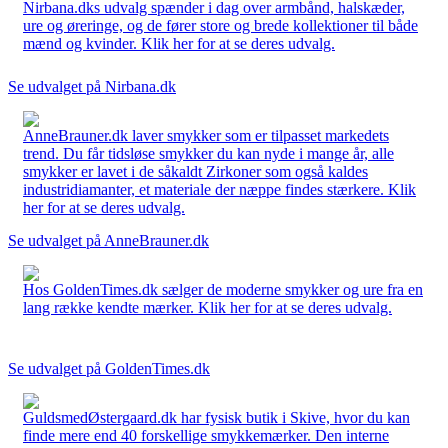
Nirbana.dks udvalg spænder i dag over armbånd, halskæder,
ure og øreringe, og de fører store og brede kollektioner til både
mænd og kvinder. Klik her for at se deres udvalg.
Se udvalget på Nirbana.dk
AnneBrauner.dk laver smykker som er tilpasset markedets
trend. Du får tidsløse smykker du kan nyde i mange år, alle
smykker er lavet i de såkaldt Zirkoner som også kaldes
industridiamanter, et materiale der næppe findes stærkere. Klik
her for at se deres udvalg.
Se udvalget på AnneBrauner.dk
Hos GoldenTimes.dk sælger de moderne smykker og ure fra en
lang række kendte mærker. Klik her for at se deres udvalg.
Se udvalget på GoldenTimes.dk
GuldsmedØstergaard.dk har fysisk butik i Skive, hvor du kan
finde mere end 40 forskellige smykkemærker. Den interne