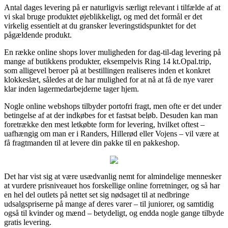
Antal dages levering på er naturligvis særligt relevant i tilfælde af at
vi skal bruge produktet øjeblikkeligt, og med det formål er det
virkelig essentielt at du gransker leveringstidspunktet for det
pågældende produkt.
En række online shops lover muligheden for dag-til-dag levering på
mange af butikkens produkter, eksempelvis Ring 14 kt.Opal.trip,
som alligevel beroer på at bestillingen realiseres inden et konkret
klokkeslæt, således at de har mulighed for at nå at få de nye varer
klar inden lagermedarbejderne tager hjem.
Nogle online webshops tilbyder portofri fragt, men ofte er det under
betingelse af at der indkøbes for et fastsat beløb. Desuden kan man
foretrække den mest letkøbte form for levering, hvilket oftest –
uafhængig om man er i Randers, Hillerød eller Vojens – vil være at
få fragtmanden til at levere din pakke til en pakkeshop.
Det har vist sig at være usædvanlig nemt for almindelige mennesker
at vurdere prisniveauet hos forskellige online forretninger, og så har
en hel del outlets på nettet set sig nødsaget til at nedbringe
udsalgspriserne på mange af deres varer – til juniorer, og samtidig
også til kvinder og mænd – betydeligt, og endda nogle gange tilbyde
gratis levering.