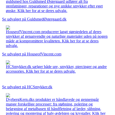
guldsmed hos Guldsmed Østergaard udfører alt fra
stenfatninger, reparationer og nye unikke smykker efter eget
ønske. Klik her for at se deres udvalg.
Se udvalget på GuldsmedØstergaard.dk
HouseofVincent.com producerer langt størstedelen af deres
smykker af genanvendte og naturlige materialer uden på nogen
måde at kompromittere kvaliteten. Klik her for at se deres
udvalg.
Se udvalget på HouseofVincent.com
HCSmykker.dk sælger både ure, smykker, piercinger og andre
accessories. Klik her for at se deres udvalg.
Se udvalget på HCSmykker.dk
DyrbergKern.dks produkter er håndlavede og gennemgår
mange forskellige processer: fra støbning, polering og
belægning af metalbasen til håndfletning af læder, slibning,
polering og montering af halv-ædelsten og krystaller. Klik her