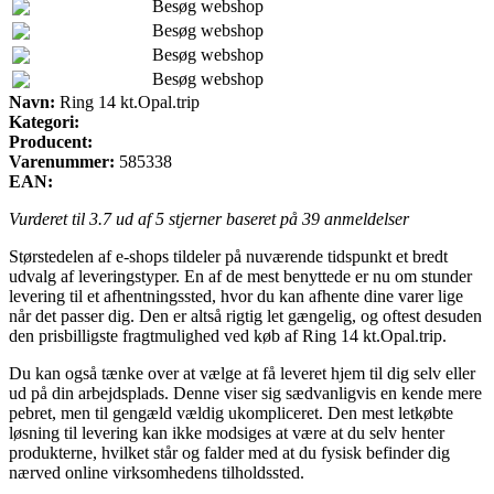
Besøg webshop
Besøg webshop
Besøg webshop
Besøg webshop
Navn:
Ring 14 kt.Opal.trip
Kategori:
Producent:
Varenummer:
585338
EAN:
Vurderet til
3.7
ud af 5 stjerner baseret på
39
anmeldelser
Størstedelen af e-shops tildeler på nuværende tidspunkt et bredt
udvalg af leveringstyper. En af de mest benyttede er nu om stunder
levering til et afhentningssted, hvor du kan afhente dine varer lige
når det passer dig. Den er altså rigtig let gængelig, og oftest desuden
den prisbilligste fragtmulighed ved køb af Ring 14 kt.Opal.trip.
Du kan også tænke over at vælge at få leveret hjem til dig selv eller
ud på din arbejdsplads. Denne viser sig sædvanligvis en kende mere
pebret, men til gengæld vældig ukompliceret. Den mest letkøbte
løsning til levering kan ikke modsiges at være at du selv henter
produkterne, hvilket står og falder med at du fysisk befinder dig
nærved online virksomhedens tilholdssted.