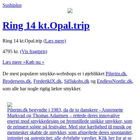
Sushiplus
Ring 14 kt.Opal.trip
Ring 14 kt.Opal.trip
(Læs mere)
4795
kr.
(Vis fragtpris)
Læs mere »
Køb nu »
De mest populære smykke-webshops er i øjeblikket
Pilgrim.dk
,
Brodersens.dk
,
FrederikIX.dk
,
SifJakobs.dk
og
EndlessNordic.dk
,
som alle har nogle rigtig lækre smykker.
Pilgrim.dk begyndte i 1983, da de to danskere - Annemette
Markvad og Thomas Adamsen – rettede deres innovative
energi mod smykkedesign og fremstillede unikke smykker, som
de primært solgte på festivaler. Med stor kærlighed til musik og
mennesker skabte de smykker, som afspejlede deres spontanitet,
intimitet og autenticitet; alle dybtfølte værdier. Klik her for at se