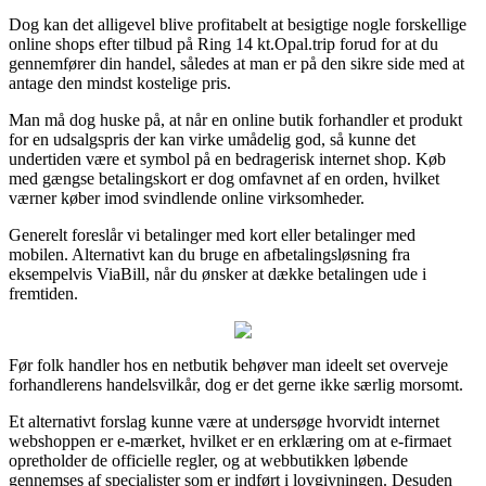
Dog kan det alligevel blive profitabelt at besigtige nogle forskellige
online shops efter tilbud på Ring 14 kt.Opal.trip forud for at du
gennemfører din handel, således at man er på den sikre side med at
antage den mindst kostelige pris.
Man må dog huske på, at når en online butik forhandler et produkt
for en udsalgspris der kan virke umådelig god, så kunne det
undertiden være et symbol på en bedragerisk internet shop. Køb
med gængse betalingskort er dog omfavnet af en orden, hvilket
værner køber imod svindlende online virksomheder.
Generelt foreslår vi betalinger med kort eller betalinger med
mobilen. Alternativt kan du bruge en afbetalingsløsning fra
eksempelvis ViaBill, når du ønsker at dække betalingen ude i
fremtiden.
Før folk handler hos en netbutik behøver man ideelt set overveje
forhandlerens handelsvilkår, dog er det gerne ikke særlig morsomt.
Et alternativt forslag kunne være at undersøge hvorvidt internet
webshoppen er e-mærket, hvilket er en erklæring om at e-firmaet
opretholder de officielle regler, og at webbutikken løbende
gennemses af specialister som er indført i lovgivningen. Desuden