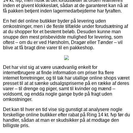
14 kt. fvp, men husk at det forudsætter at orden realiseres
inden et givent klokkeslæt, sådan at de garanteret kan nå at
få pakken betjent inden lagermedarbejderne har fyraften.
En hel del online butikker byder på levering uden
omkostninger, men i de fleste tilfælde under forudsætning af
at du shopper for et bestemt beløb. Desuden kunne man
snuppe den mest prisbevidste mulighed for levering, som
oftest – om du er ved Hørsholm, Dragør eller Tønder – vil
blive at få bragt dine varer til en pakkeshop.
Det har vist sig at være usædvanlig enkelt for
internetbrugere at finde information om priser fra flere
internet forretninger, og til tak har utallige online shops været
presset til at at sænke udsalgspriserne på en række af deres
varer – til drenge og piger, samt til kvinder og mænd –
voldsomt, og endda nogle gange byde på fragt uden
omkostninger.
Det kan til hver en tid vise sig gunstigt at analysere nogle
forskellige online butikker efter rabat på Ring 14 kt. fvp før du
handler, sådan at man er skudsikker på at modtage den
billigste pris.