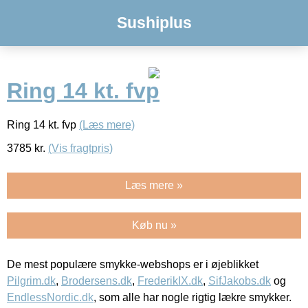
Sushiplus
Ring 14 kt. fvp
Ring 14 kt. fvp
(Læs mere)
3785
kr.
(Vis fragtpris)
Læs mere »
Køb nu »
De mest populære smykke-webshops er i øjeblikket
Pilgrim.dk
,
Brodersens.dk
,
FrederikIX.dk
,
SifJakobs.dk
og
EndlessNordic.dk
, som alle har nogle rigtig lækre smykker.