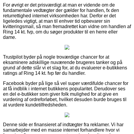
For øvrigt er det prisværdigt at man er vidende om de
fundamentale vedtægter der gælder for handlen, fx den
returrettighed internet virksomheden har. Derfor er det
ligeledes vigtigt, at man til enhver tid opbevarer sin
kvitteringsmail, så man fremadrettet kan vidne om handlen af
Ring 14 kt. fvp, om du søger produkter til en herre eller
dame.
Trustpilot byder på nogle troværdige chancer for at
eksaminere adskillige nuværende brugeres tanker og på
grund af dette slår vi et slag for, at du evaluerer e-butikkens
ratings af Ring 14 kt. fvp før du handler.
Facebook byder på lige så vel super værdifulde chancer for
at få indblik i internet butikkens popularitet. Derudover ses
en del e-butikker som giver folk mulighed for at give en
vurdering af ordreforløbet, hvilket desuden burde bruges til
at vurdere kundetilfredsheden.
Denne side er finansieret af indtægter fra reklamer. Vi har
samarbejder med en masse internet forhandlere hvor vi