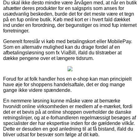
Du skal ikke desto mindre være årvågen med, at når en butik
afsætter deres produkter for en salgspris som anses for
usædvanlig beskeden, burde det for det meste være et tegn
på en fup online butik. Køb med kort er i hvert fald dækket
ind under en forordning, der begunstiger os imod fup internet
forretninger.
Generelt foreslår vi køb med betalingskort eller MobilePay.
Som en alternativ mulighed kan du drage fordel af en
afbetalingsløsning som fx ViaBill, ifald du tilstræber at
dække pengene over et længere tidsrum.
Forud for at folk handler hos en e-shop kan man principielt
have øje for shoppens handelsaftale, det er dog mange
gange ikke videre spændende.
En nemmere løsning kunne måske være at bemærke
hvorvidt online virksomheden er medlem af e-mærket, fordi
det er et bevis på at online shoppen overholder de danske
retningslinjer, og at e-forhandleren regelmæssigt besøges af
specialister der har ekspertise inden for de gældende vilkår.
Dette er desuden en god anledning til at få bistand, ifald du
bliver udsat for besvær som følge af dit køb.