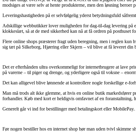
modsiges at være selv at hente produkterne, men den løsning beroer på 
Leveringshastigheden på er selvfølgelig yderst betydningsfuld såfremt 
Adskillige webbutikker lover muligheden for dag-til-dag levering på e
klokkeslæt, så at de med sikkerhed kan nå at få ordren på posthuset fo
Flere online shops præsterer fragt uden beregning, men i reglen kun hvi
sig tæt på Silkeborg, Hjørring eller Skjern – vil blive at få leveret din 
Det er efterhånden ultra overkommeligt for internetbrugere at lave pr
på varerne – til piger og drenge, og yderligere også til voksne – enor
Det kan alligevel blive lønnende at kontrollere nogle forskellige e-forh
Man må trods alt ikke glemme, at hvis en online butik markedsfører pr
forhandler. Køb med kort er heldigvis omfavnet af en foranstaltning, 
Generelt går vi ind for bestillinger med betalingskort eller MobilePay
Før nogen bestiller hos en internet shop bør man uden tvivl skimme sh