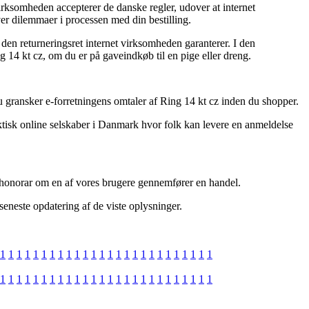
virksomheden accepterer de danske regler, udover at internet
er dilemmaer i processen med din bestilling.
 den returneringsret internet virksomheden garanterer. I den
g 14 kt cz, om du er på gaveindkøb til en pige eller dreng.
 du gransker e-forretningens omtaler af Ring 14 kt cz inden du shopper.
aktisk online selskaber i Danmark hvor folk kan levere en anmeldelse
 honorar om en af vores brugere gennemfører en handel.
 seneste opdatering af de viste oplysninger.
1
1
1
1
1
1
1
1
1
1
1
1
1
1
1
1
1
1
1
1
1
1
1
1
1
1
1
1
1
1
1
1
1
1
1
1
1
1
1
1
1
1
1
1
1
1
1
1
1
1
1
1