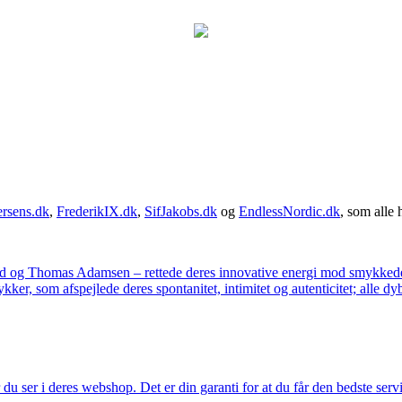
rsens.dk
,
FrederikIX.dk
,
SifJakobs.dk
og
EndlessNordic.dk
, som alle 
ad og Thomas Adamsen – rettede deres innovative energi mod smykkedes
er, som afspejlede deres spontanitet, intimitet og autenticitet; alle dyb
u ser i deres webshop. Det er din garanti for at du får den bedste servi