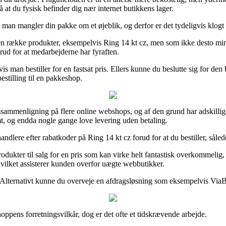
at du fysisk befinder dig nær internet butikkens lager.
man mangler din pakke om et øjeblik, og derfor er det tydeligvis klogt a
n række produkter, eksempelvis Ring 14 kt cz, men som ikke desto mindre 
rud for at medarbejderne har fyraften.
s man bestiller for en fastsat pris. Ellers kunne du beslutte sig for de
bestilling til en pakkeshop.
issammenligning på flere online webshops, og af den grund har adskillig
mt, og endda nogle gange love levering uden betaling.
andlere efter rabatkoder på Ring 14 kt cz forud for at du bestiller, sålede
odukter til salg for en pris som kan virke helt fantastisk overkommelig
hvilket assisterer kunden overfor uægte webbutikker.
. Alternativt kunne du overveje en afdragsløsning som eksempelvis ViaBil
oppens forretningsvilkår, dog er det ofte et tidskrævende arbejde.