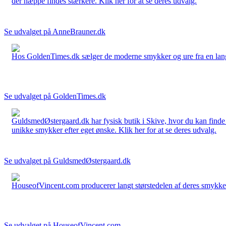
der næppe findes stærkere. Klik her for at se deres udvalg.
Se udvalget på AnneBrauner.dk
Hos GoldenTimes.dk sælger de moderne smykker og ure fra en lang 
Se udvalget på GoldenTimes.dk
GuldsmedØstergaard.dk har fysisk butik i Skive, hvor du kan finde
unikke smykker efter eget ønske. Klik her for at se deres udvalg.
Se udvalget på GuldsmedØstergaard.dk
HouseofVincent.com producerer langt størstedelen af deres smykker 
Se udvalget på HouseofVincent.com