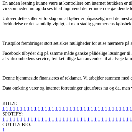
En anden løsning kunne være at kontrollere om internet butikken er til
virksomheden nu og da ses til af fagmænd der er inde i de gældende lo
Udover dette stiller vi forslag om at køber er påpasselig med de mest 
forbindelse er det samtidig vigtigt, at man stadig gemmer ens købsbekr
Trustpilot frembringer stort set sikre muligheder for at se nærmere på 
Facebook tilbyder dig på samme måde ganske pålidelige løsninger til at
af virksomhedens service, hvilket tillige kan anvendes til at afveje kun
Denne hjemmeside finansieres af reklamer. Vi arbejder sammen med di
Data omkring varer og internet forretninger ajourføres nu og da, men vi 
BITLY:
1
1
1
1
1
1
1
1
1
1
1
1
1
1
1
1
1
1
1
1
1
1
1
1
1
1
1
1
1
1
1
1
1
1
1
1
1
SPOTIFY:
1
1
1
1
1
1
1
1
1
1
1
1
1
1
1
1
1
1
1
1
1
1
1
1
1
1
1
1
1
1
1
1
1
1
1
1
1
CUTTLY BIO:
1