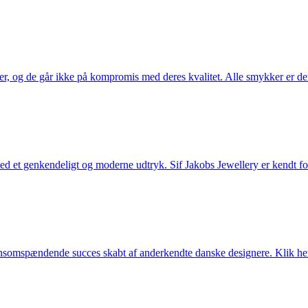
ler, og de går ikke på kompromis med deres kvalitet. Alle smykker er de
et genkendeligt og moderne udtryk. Sif Jakobs Jewellery er kendt for si
somspændende succes skabt af anderkendte danske designere. Klik her 