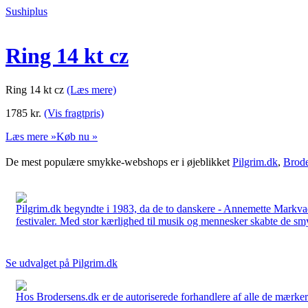
Sushiplus
Ring 14 kt cz
Ring 14 kt cz
(Læs mere)
1785
kr.
(Vis fragtpris)
Læs mere »
Køb nu »
De mest populære smykke-webshops er i øjeblikket
Pilgrim.dk
,
Brode
Pilgrim.dk begyndte i 1983, da de to danskere - Annemette Markv
festivaler. Med stor kærlighed til musik og mennesker skabte de smykk
Se udvalget på Pilgrim.dk
Hos Brodersens.dk er de autoriserede forhandlere af alle de mærker d