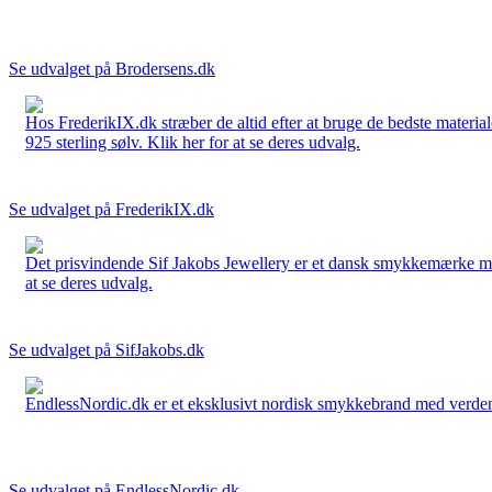
Se udvalget på Brodersens.dk
Hos FrederikIX.dk stræber de altid efter at bruge de bedste materia
925 sterling sølv. Klik her for at se deres udvalg.
Se udvalget på FrederikIX.dk
Det prisvindende Sif Jakobs Jewellery er et dansk smykkemærke med 
at se deres udvalg.
Se udvalget på SifJakobs.dk
EndlessNordic.dk er et eksklusivt nordisk smykkebrand med verden
Se udvalget på EndlessNordic.dk