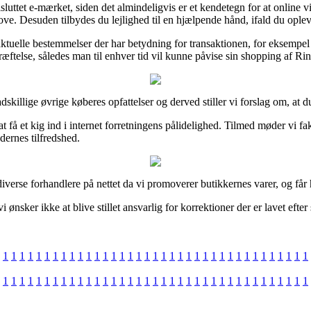
sluttet e-mærket, siden det almindeligvis er et kendetegn for at online 
ve. Desuden tilbydes du lejlighed til en hjælpende hånd, ifald du oplev
aktuelle bestemmelser der har betydning for transaktionen, for eksempel
æftelse, således man til enhver tid vil kunne påvise sin shopping af Rin
adskillige øvrige køberes opfattelser og derved stiller vi forslag om, at
 få et kig ind i internet forretningens pålidelighed. Tilmed møder vi f
dernes tilfredshed.
verse forhandlere på nettet da vi promoverer butikkernes varer, og får
ønsker ikke at blive stillet ansvarlig for korrektioner der er lavet efter
1
1
1
1
1
1
1
1
1
1
1
1
1
1
1
1
1
1
1
1
1
1
1
1
1
1
1
1
1
1
1
1
1
1
1
1
1
1
1
1
1
1
1
1
1
1
1
1
1
1
1
1
1
1
1
1
1
1
1
1
1
1
1
1
1
1
1
1
1
1
1
1
1
1