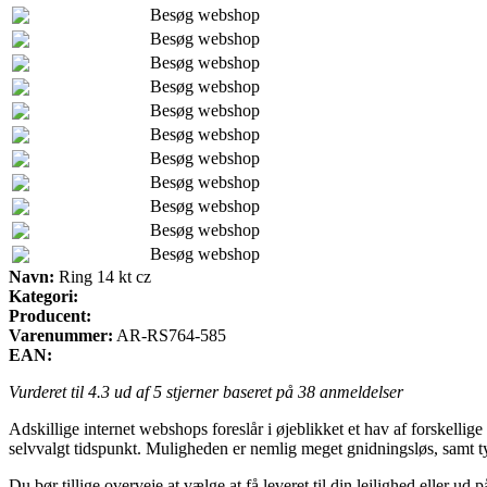
Besøg webshop
Besøg webshop
Besøg webshop
Besøg webshop
Besøg webshop
Besøg webshop
Besøg webshop
Besøg webshop
Besøg webshop
Besøg webshop
Besøg webshop
Navn:
Ring 14 kt cz
Kategori:
Producent:
Varenummer:
AR-RS764-585
EAN:
Vurderet til
4.3
ud af 5 stjerner baseret på
38
anmeldelser
Adskillige internet webshops foreslår i øjeblikket et hav af forskellige
selvvalgt tidspunkt. Muligheden er nemlig meget gnidningsløs, samt t
Du bør tillige overveje at vælge at få leveret til din lejlighed eller 