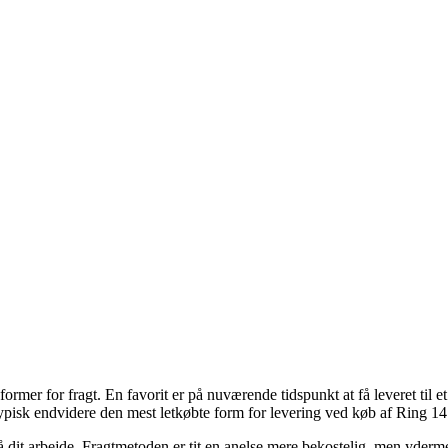
 former for fragt. En favorit er på nuværende tidspunkt at få leveret til 
ypisk endvidere den mest letkøbte form for levering ved køb af Ring 14 
ud på dit arbejde. Fragtmetoden er tit en anelse mere bekostelig, men yde