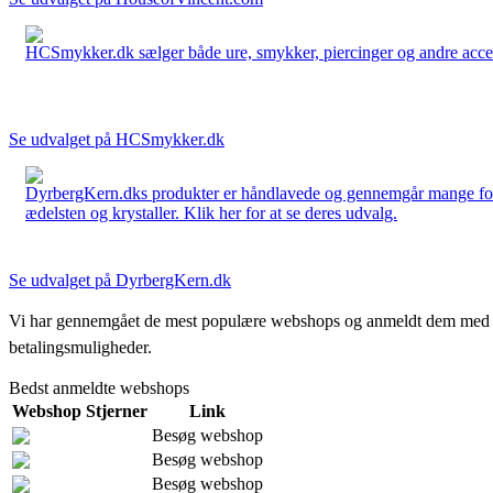
HCSmykker.dk sælger både ure, smykker, piercinger og andre accesso
Se udvalget på HCSmykker.dk
DyrbergKern.dks produkter er håndlavede og gennemgår mange forskel
ædelsten og krystaller. Klik her for at se deres udvalg.
Se udvalget på DyrbergKern.dk
Vi har gennemgået de mest populære webshops og anmeldt dem med stjern
betalingsmuligheder.
Bedst anmeldte webshops
Webshop
Stjerner
Link
Besøg webshop
Besøg webshop
Besøg webshop