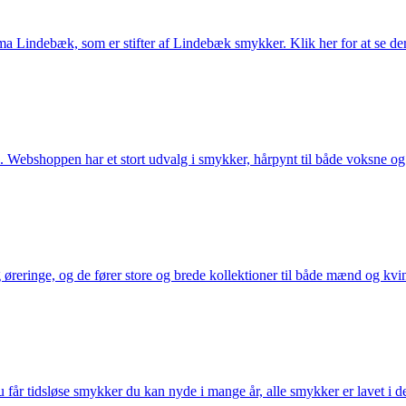
Lindebæk, som er stifter af Lindebæk smykker. Klik her for at se der
 Webshoppen har et stort udvalg i smykker, hårpynt til både voksne og b
eringe, og de fører store og brede kollektioner til både mænd og kvind
får tidsløse smykker du kan nyde i mange år, alle smykker er lavet i de