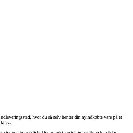
et udleveringssted, hvor du så selv henter din nyindkøbte vare på et
kt cz.
rmere temmelig praktisk. Den mindst kostelige fragttype kan ikke