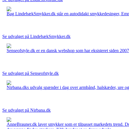
Bag LindebækSmykker.dk står en autodidakt smykkedesinger, Emma 
Se udvalget på LindebækSmykker.dk
Senseofstyle.dk er en dansk webshop som har eksisteret siden 2007.
Se udvalget på Senseofstyle.dk
Nirbana.dks udvalg spænder i dag over armbånd, halskæder, ure og ør
Se udvalget på Nirbana.dk
AnneBrauner.dk laver smykker som er tilpasset markedets trend. Du 