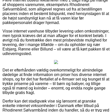
Flere internet outlets reklamerer med 1 dags fragt på mange
af shoppens varenumre, eksempelvis Rhodineret
Sølvarmbånd, som alligevel regnes ud fra at bestillingen
placeres inden et bestemt tidspunkt, med hensynstagen til at
de højst sandsynligt kan nå at få varen klar før
pakkepersonalet drager hjemad.
Visse internet varehuse tilbyder levering uden omkostninger,
men typisk kræves det at man aftager for et konkret beløb. I
øvrigt må du foretrække den mest prisbevidste mulighed for
levering, der i mange tilfælde – om du opholder sig nær
Esbjerg, Rønne eller Billund – vil være at få kørt pakken til et
udleveringssted.
Det er efterhånden vældig overkommeligt for almindelige
dødelige at finde information om priser hos diverse internet
shops, og for det har flertallet af e-firmaer set sig tvunget til at
trykke priserne på varerne – til børn og babyer, og tillige
også til mænd og kvinder – enormt, og endda nogle gange
tilbyde gratis fragt.
Derfor kan det stadigvæk vise sig lønsomt at granske
enkelte internet virksomheder i Danmark efter tilbud på
Rhodineret Sølvarmbånd inden du handler, så du er tryg ved