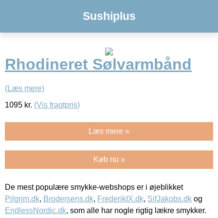
Sushiplus
Rhodineret Sølvarmbånd
(Læs mere)
1095
kr.
(Vis fragtpris)
Læs mere »
Køb nu »
De mest populære smykke-webshops er i øjeblikket
Pilgrim.dk
,
Brodersens.dk
,
FrederikIX.dk
,
SifJakobs.dk
og
EndlessNordic.dk
, som alle har nogle rigtig lækre smykker.