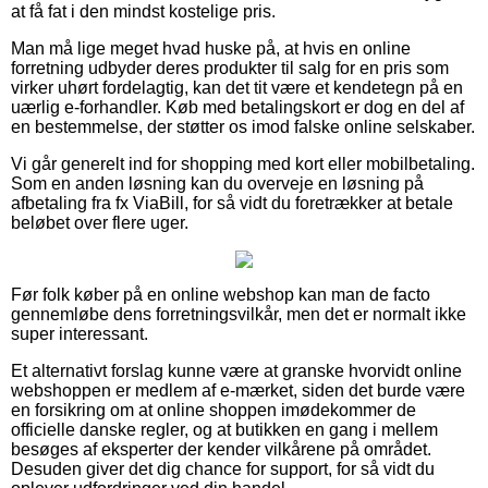
at få fat i den mindst kostelige pris.
Man må lige meget hvad huske på, at hvis en online
forretning udbyder deres produkter til salg for en pris som
virker uhørt fordelagtig, kan det tit være et kendetegn på en
uærlig e-forhandler. Køb med betalingskort er dog en del af
en bestemmelse, der støtter os imod falske online selskaber.
Vi går generelt ind for shopping med kort eller mobilbetaling.
Som en anden løsning kan du overveje en løsning på
afbetaling fra fx ViaBill, for så vidt du foretrækker at betale
beløbet over flere uger.
Før folk køber på en online webshop kan man de facto
gennemløbe dens forretningsvilkår, men det er normalt ikke
super interessant.
Et alternativt forslag kunne være at granske hvorvidt online
webshoppen er medlem af e-mærket, siden det burde være
en forsikring om at online shoppen imødekommer de
officielle danske regler, og at butikken en gang i mellem
besøges af eksperter der kender vilkårene på området.
Desuden giver det dig chance for support, for så vidt du