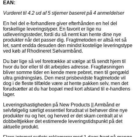
EAN:
Vurderet til
4.2
ud af 5 stjerner baseret på
4
anmeldelser
En hel del e-forhandlere giver efterhånden en hel del
forskellige leveringstyper. En favorit er lige nu
udleveringssteder, fordi du så nemt kan hente dine nye
produkter når det passer dig. Fragtmetoden er altså ret så
let, samt endda desuden den mindst kostelige leveringstype
ved køb af Rhodineret Sølvarmbånd.
Du bør lige så vel foretrække at vælge at få sendt hjem til
hvor du bor eller til dit arbejdes adresse. Fragtløsningen
bliver somme tider en kende mere pebret, men til gengæld
ultra gnidningsløs. Den mest prisbevidste fragtmetode vil
dog i de fleste tilfælde være at hente pakken selv, men det
forudsætter at du har bopæl med kort afstand til e-handlens
lager.
Leveringshastigheden på New Products || Armbånd er
selvfølgelig særligt essentiel forudsat vi behøver dine nye
produkter nu og her, og herved er det skam centralt at vi
dobbelttjekker det estimerede leveringstidspunkt på det
aktuelle produkt.