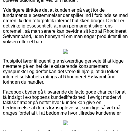
oplever udfordringer ved din handel.
Yderligere tilrådes det at kunden er på vagt for de
fundamentale bestemmelser der spiller ind i forbindelse med
ordren, fx den returpolitik internet butikken bruger. Derfor er
det virkelig essesentielt, at man permanent sikrer ens
ordremail, så man senere kan bevidne sit køb af Rhodineret
Sølvarmbånd, uden hensyn til om man søger produkter til en
voksen eller et barn.
Trustpilot fører til egentlig ønskværdige genveje til at kigge
nærmere på en hel del eksisterende konsumenters
synspunkter og derfor kan det være til hjælp, at du tolker
internet selskabets ratings af Rhodineret Sølvarmbånd
forinden du handler.
Facebook byder på tilsvarende de facto gode chancer for at
få indsigt i e-shoppens kundetilfredshed. I øvrigt møder vi
faktisk firmaer på nettet hvor kunder kan give en
bedømmelse af deres købsoplevelse, som lige så vel må
drages fordel af til at bedømme hvor tilfredse kunderne er.