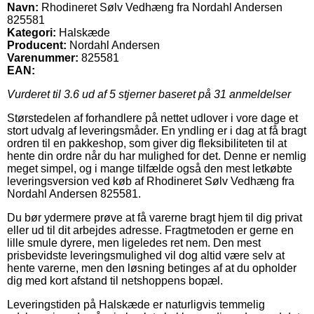
Navn:
Rhodineret Sølv Vedhæng fra Nordahl Andersen
825581
Kategori:
Halskæde
Producent:
Nordahl Andersen
Varenummer:
825581
EAN:
Vurderet til
3.6
ud af 5 stjerner baseret på
31
anmeldelser
Størstedelen af forhandlere på nettet udlover i vore dage et
stort udvalg af leveringsmåder. En yndling er i dag at få bragt
ordren til en pakkeshop, som giver dig fleksibiliteten til at
hente din ordre når du har mulighed for det. Denne er nemlig
meget simpel, og i mange tilfælde også den mest letkøbte
leveringsversion ved køb af Rhodineret Sølv Vedhæng fra
Nordahl Andersen 825581.
Du bør ydermere prøve at få varerne bragt hjem til dig privat
eller ud til dit arbejdes adresse. Fragtmetoden er gerne en
lille smule dyrere, men ligeledes ret nem. Den mest
prisbevidste leveringsmulighed vil dog altid være selv at
hente varerne, men den løsning betinges af at du opholder
dig med kort afstand til netshoppens bopæl.
Leveringstiden på Halskæde er naturligvis temmelig