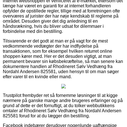
internet webshoppen er verificeret af e-mærket, eftersom det
længe har været en garanti for at internet forhandleren
opfylder de opstillede regler, tillige med at forretningen ofte
overværes af jurister der har nøje kendskab til reglerne på
området. Desuden giver det dig anledning til en
håndsrækning, hvis du bliver udsat for dilemmaer i
forbindelse med din bestilling.
Tilsvarende er det godt at man er på vagt for de mest
vedkommende vedtægter der har indflydelse på
transaktionen, som for eksempel hvilken returret online
shoppen kører med. Her er det desuden vigtigt, at man
permanent bevarer sin købsbekræftelse, så man senere kan
dokumentere handlen af Rhodineret Sølv Vedhæng fra
Nordahl Andersen 825581, uden hensyn til om man søger
efter varer til en kvinde eller mand.
Trustpilot frembyder ret så fornemme løsninger til at kigge
nærmere på ganske mange andre brugeres erfaringer og på
grund af dette er det fornuftigt, at du tolker webbutikkens
omtaler af Rhodineret Sølv Vedhæng fra Nordahl Andersen
825581 forud for at du lægger din bestilling.
Facebook indebærer derudover nogenlunde uafhængige