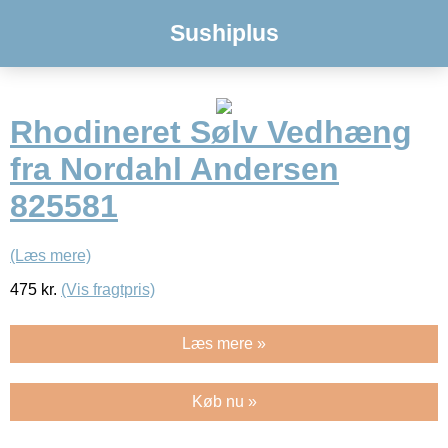
Sushiplus
Rhodineret Sølv Vedhæng
fra Nordahl Andersen
825581
(Læs mere)
475
kr.
(Vis fragtpris)
Læs mere »
Køb nu »