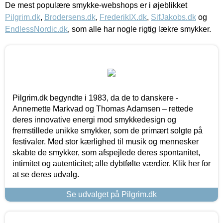
De mest populære smykke-webshops er i øjeblikket
Pilgrim.dk
,
Brodersens.dk
,
FrederikIX.dk
,
SifJakobs.dk
og
EndlessNordic.dk
, som alle har nogle rigtig lækre smykker.
Pilgrim.dk begyndte i 1983, da de to danskere -
Annemette Markvad og Thomas Adamsen – rettede
deres innovative energi mod smykkedesign og
fremstillede unikke smykker, som de primært solgte på
festivaler. Med stor kærlighed til musik og mennesker
skabte de smykker, som afspejlede deres spontanitet,
intimitet og autenticitet; alle dybtfølte værdier. Klik her for
at se deres udvalg.
Se udvalget på Pilgrim.dk