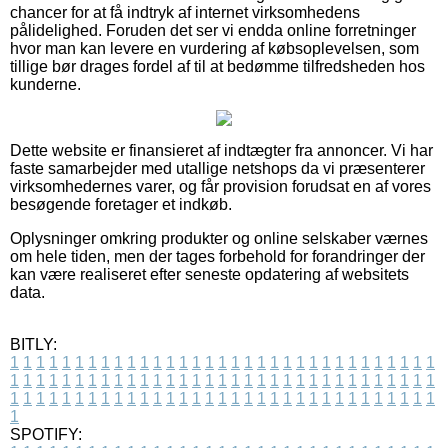
chancer for at få indtryk af internet virksomhedens
pålidelighed. Foruden det ser vi endda online forretninger
hvor man kan levere en vurdering af købsoplevelsen, som
tillige bør drages fordel af til at bedømme tilfredsheden hos
kunderne.
Dette website er finansieret af indtægter fra annoncer. Vi har
faste samarbejder med utallige netshops da vi præsenterer
virksomhedernes varer, og får provision forudsat en af vores
besøgende foretager et indkøb.
Oplysninger omkring produkter og online selskaber værnes
om hele tiden, men der tages forbehold for forandringer der
kan være realiseret efter seneste opdatering af websitets
data.
BITLY:
1
1
1
1
1
1
1
1
1
1
1
1
1
1
1
1
1
1
1
1
1
1
1
1
1
1
1
1
1
1
1
1
1
1
1
1
1
1
1
1
1
1
1
1
1
1
1
1
1
1
1
1
1
1
1
1
1
1
1
1
1
1
1
1
1
1
1
1
1
1
1
1
1
1
1
1
1
1
1
1
1
1
1
1
1
1
1
1
1
1
1
1
1
1
1
1
1
1
1
1
SPOTIFY: