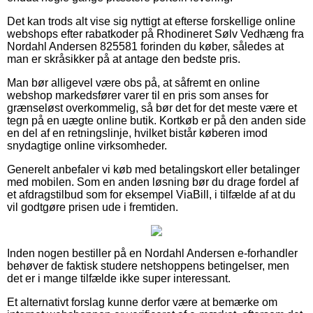
Det kan trods alt vise sig nyttigt at efterse forskellige online
webshops efter rabatkoder på Rhodineret Sølv Vedhæng fra
Nordahl Andersen 825581 forinden du køber, således at
man er skråsikker på at antage den bedste pris.
Man bør alligevel være obs på, at såfremt en online
webshop markedsfører varer til en pris som anses for
grænseløst overkommelig, så bør det for det meste være et
tegn på en uægte online butik. Kortkøb er på den anden side
en del af en retningslinje, hvilket bistår køberen imod
snydagtige online virksomheder.
Generelt anbefaler vi køb med betalingskort eller betalinger
med mobilen. Som en anden løsning bør du drage fordel af
et afdragstilbud som for eksempel ViaBill, i tilfælde af at du
vil godtgøre prisen ude i fremtiden.
Inden nogen bestiller på en Nordahl Andersen e-forhandler
behøver de faktisk studere netshoppens betingelser, men
det er i mange tilfælde ikke super interessant.
Et alternativt forslag kunne derfor være at bemærke om