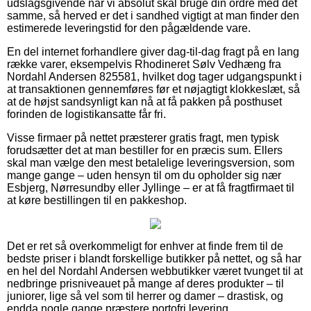
udslagsgivende når vi absolut skal bruge din ordre med det
samme, så herved er det i sandhed vigtigt at man finder den
estimerede leveringstid for den pågældende vare.
En del internet forhandlere giver dag-til-dag fragt på en lang
række varer, eksempelvis Rhodineret Sølv Vedhæng fra
Nordahl Andersen 825581, hvilket dog tager udgangspunkt i
at transaktionen gennemføres før et nøjagtigt klokkeslæt, så
at de højst sandsynligt kan nå at få pakken på posthuset
forinden de logistikansatte får fri.
Visse firmaer på nettet præsterer gratis fragt, men typisk
forudsætter det at man bestiller for en præcis sum. Ellers
skal man vælge den mest betalelige leveringsversion, som
mange gange – uden hensyn til om du opholder sig nær
Esbjerg, Nørresundby eller Jyllinge – er at få fragtfirmaet til
at køre bestillingen til en pakkeshop.
Det er ret så overkommeligt for enhver at finde frem til de
bedste priser i blandt forskellige butikker på nettet, og så har
en hel del Nordahl Andersen webbutikker været tvunget til at
nedbringe prisniveauet på mange af deres produkter – til
juniorer, lige så vel som til herrer og damer – drastisk, og
endda nogle gange præstere portofri levering.