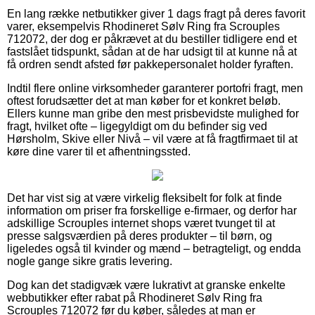
En lang række netbutikker giver 1 dags fragt på deres favorit
varer, eksempelvis Rhodineret Sølv Ring fra Scrouples
712072, der dog er påkrævet at du bestiller tidligere end et
fastslået tidspunkt, sådan at de har udsigt til at kunne nå at
få ordren sendt afsted før pakkepersonalet holder fyraften.
Indtil flere online virksomheder garanterer portofri fragt, men
oftest forudsætter det at man køber for et konkret beløb.
Ellers kunne man gribe den mest prisbevidste mulighed for
fragt, hvilket ofte – ligegyldigt om du befinder sig ved
Hørsholm, Skive eller Nivå – vil være at få fragtfirmaet til at
køre dine varer til et afhentningssted.
Det har vist sig at være virkelig fleksibelt for folk at finde
information om priser fra forskellige e-firmaer, og derfor har
adskillige Scrouples internet shops været tvunget til at
presse salgsværdien på deres produkter – til børn, og
ligeledes også til kvinder og mænd – betragteligt, og endda
nogle gange sikre gratis levering.
Dog kan det stadigvæk være lukrativt at granske enkelte
webbutikker efter rabat på Rhodineret Sølv Ring fra
Scrouples 712072 før du køber, således at man er