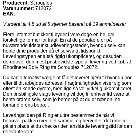
Producent:
Scrouples
Varenummer:
712072
EAN:
Vurderet til
4.5
ud af 5 stjerner baseret på
19
anmeldelser
Flere internet butikker tilbyder i vore dage en hel del
forskellige former for fragt. En af de populære er på
nuværende tidspunkt udleveringssteder, hvor du selv kan
hente dine produkter på et selvvalgt tidspunkt.
Leveringstypen er altså rigtig ukompliceret, og desuden
derudover den mest prisbevidste type af levering ved køb af
Rhodineret Sølv Ring fra Scrouples 712072.
Du kan alternativt vælge at få det leveret hjem til hvor du bor
eller til dit arbejdes adresse. Fragtmuligheden viser sig som
oftest en kende dyrere, men lige så vel virkelig ukompliceret.
Den prisbilligste slags levering vil dog til enhver tid være at
hente ordren selv, som jo beroer på at du er nær online
forhandlerens bopæl.
Leveringstiden på Ring er ultra bestemmende når vi
behøver pakken med det samme, og herved er det rimelig
på sin plads at du checker den anslåede leveringstid for den
relevante vare.