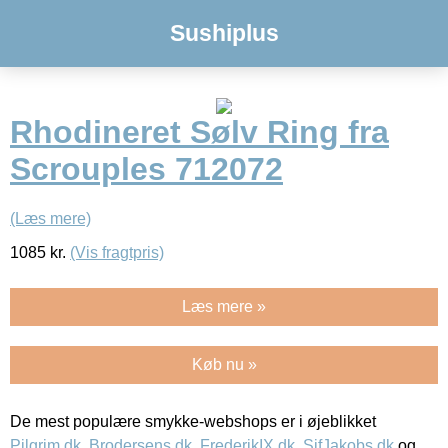
Sushiplus
Rhodineret Sølv Ring fra
Scrouples 712072
(Læs mere)
1085
kr.
(Vis fragtpris)
Læs mere »
Køb nu »
De mest populære smykke-webshops er i øjeblikket
Pilgrim.dk
,
Brodersens.dk
,
FrederikIX.dk
,
SifJakobs.dk
og