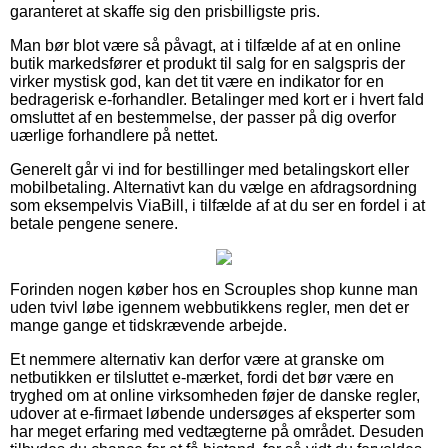
garanteret at skaffe sig den prisbilligste pris.
Man bør blot være så påvagt, at i tilfælde af at en online
butik markedsfører et produkt til salg for en salgspris der
virker mystisk god, kan det tit være en indikator for en
bedragerisk e-forhandler. Betalinger med kort er i hvert fald
omsluttet af en bestemmelse, der passer på dig overfor
uærlige forhandlere på nettet.
Generelt går vi ind for bestillinger med betalingskort eller
mobilbetaling. Alternativt kan du vælge en afdragsordning
som eksempelvis ViaBill, i tilfælde af at du ser en fordel i at
betale pengene senere.
Forinden nogen køber hos en Scrouples shop kunne man
uden tvivl løbe igennem webbutikkens regler, men det er
mange gange et tidskrævende arbejde.
Et nemmere alternativ kan derfor være at granske om
netbutikken er tilsluttet e-mærket, fordi det bør være en
tryghed om at online virksomheden føjer de danske regler,
udover at e-firmaet løbende undersøges af eksperter som
har meget erfaring med vedtægterne på området. Desuden