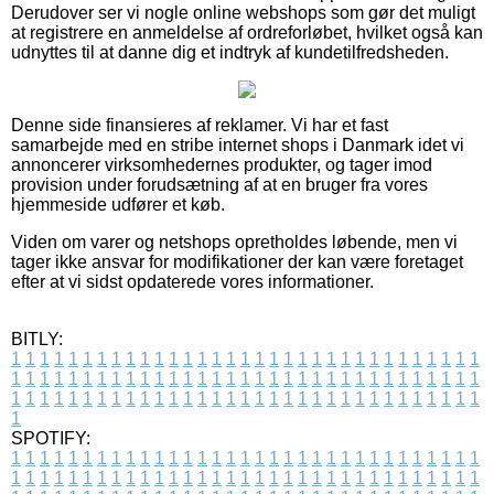
Derudover ser vi nogle online webshops som gør det muligt
at registrere en anmeldelse af ordreforløbet, hvilket også kan
udnyttes til at danne dig et indtryk af kundetilfredsheden.
Denne side finansieres af reklamer. Vi har et fast
samarbejde med en stribe internet shops i Danmark idet vi
annoncerer virksomhedernes produkter, og tager imod
provision under forudsætning af at en bruger fra vores
hjemmeside udfører et køb.
Viden om varer og netshops opretholdes løbende, men vi
tager ikke ansvar for modifikationer der kan være foretaget
efter at vi sidst opdaterede vores informationer.
BITLY:
1
1
1
1
1
1
1
1
1
1
1
1
1
1
1
1
1
1
1
1
1
1
1
1
1
1
1
1
1
1
1
1
1
1
1
1
1
1
1
1
1
1
1
1
1
1
1
1
1
1
1
1
1
1
1
1
1
1
1
1
1
1
1
1
1
1
1
1
1
1
1
1
1
1
1
1
1
1
1
1
1
1
1
1
1
1
1
1
1
1
1
1
1
1
1
1
1
1
1
1
SPOTIFY:
1
1
1
1
1
1
1
1
1
1
1
1
1
1
1
1
1
1
1
1
1
1
1
1
1
1
1
1
1
1
1
1
1
1
1
1
1
1
1
1
1
1
1
1
1
1
1
1
1
1
1
1
1
1
1
1
1
1
1
1
1
1
1
1
1
1