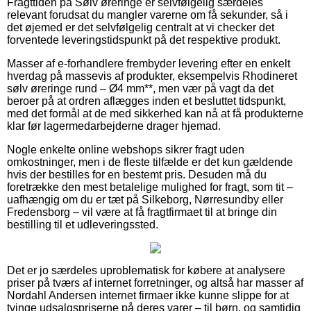
Fragttiden på Sølv øreringe er selvfølgelig særdeles
relevant forudsat du mangler varerne om få sekunder, så i
det øjemed er det selvfølgelig centralt at vi checker det
forventede leveringstidspunkt på det respektive produkt.
Masser af e-forhandlere frembyder levering efter en enkelt
hverdag på massevis af produkter, eksempelvis Rhodineret
sølv øreringe rund – Ø4 mm**, men vær på vagt da det
beroer på at ordren aflægges inden et besluttet tidspunkt,
med det formål at de med sikkerhed kan nå at få produkterne
klar før lagermedarbejderne drager hjemad.
Nogle enkelte online webshops sikrer fragt uden
omkostninger, men i de fleste tilfælde er det kun gældende
hvis der bestilles for en bestemt pris. Desuden må du
foretrække den mest betalelige mulighed for fragt, som tit –
uafhængig om du er tæt på Silkeborg, Nørresundby eller
Fredensborg – vil være at få fragtfirmaet til at bringe din
bestilling til et udleveringssted.
Det er jo særdeles uproblematisk for købere at analysere
priser på tværs af internet forretninger, og altså har masser af
Nordahl Andersen internet firmaer ikke kunne slippe for at
tvinge udsalgspriserne på deres varer – til børn, og samtidig