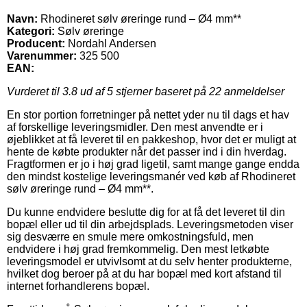
Navn:
Rhodineret sølv øreringe rund – Ø4 mm**
Kategori:
Sølv øreringe
Producent:
Nordahl Andersen
Varenummer:
325 500
EAN:
Vurderet til
3.8
ud af 5 stjerner baseret på
22
anmeldelser
En stor portion forretninger på nettet yder nu til dags et hav
af forskellige leveringsmidler. Den mest anvendte er i
øjeblikket at få leveret til en pakkeshop, hvor det er muligt at
hente de købte produkter når det passer ind i din hverdag.
Fragtformen er jo i høj grad ligetil, samt mange gange endda
den mindst kostelige leveringsmanér ved køb af Rhodineret
sølv øreringe rund – Ø4 mm**.
Du kunne endvidere beslutte dig for at få det leveret til din
bopæl eller ud til din arbejdsplads. Leveringsmetoden viser
sig desværre en smule mere omkostningsfuld, men
endvidere i høj grad fremkommelig. Den mest letkøbte
leveringsmodel er utvivlsomt at du selv henter produkterne,
hvilket dog beroer på at du har bopæl med kort afstand til
internet forhandlerens bopæl.