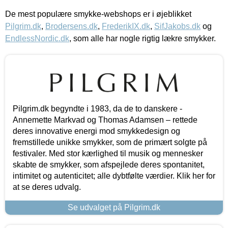
De mest populære smykke-webshops er i øjeblikket
Pilgrim.dk
,
Brodersens.dk
,
FrederikIX.dk
,
SifJakobs.dk
og
EndlessNordic.dk
, som alle har nogle rigtig lækre smykker.
Pilgrim.dk begyndte i 1983, da de to danskere -
Annemette Markvad og Thomas Adamsen – rettede
deres innovative energi mod smykkedesign og
fremstillede unikke smykker, som de primært solgte på
festivaler. Med stor kærlighed til musik og mennesker
skabte de smykker, som afspejlede deres spontanitet,
intimitet og autenticitet; alle dybtfølte værdier. Klik her for
at se deres udvalg.
Se udvalget på Pilgrim.dk