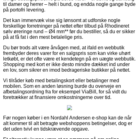
til damer og herrer – helt i bund, og endda nogle gange byde
på portofri levering.
Det kan immervæk vise sig lønsomt at udforske nogle
forskellige forretninger på nettet efter tilbud på Rhodineret
sølv øreringe rund – Ø4 mm** før du bestiller, så du er sikker
på at få fat i den mest betalelige pris.
Du bør trods alt være årvågen med, at ifald en webbutik
frembyder deres varer for en salgspris som kan virke uhørt
letkøbt, er det ofte være et kendetegn på en uægte webbutik.
Shopping med kort er ikke desto mindre dækket ind under
en lov, som sikrer en imod bedrageriske butikker på nettet.
Vi tilråder køb med betalingskort eller betalinger med
mobilen. Som en anden løsning burde du overveje en
afbetalingsordning fra for eksempel ViaBill, for så vidt du
foretrækker at finansiere omkostningerne over tid.
Før nogen køber i en Nordahl Andersen e-shop kan de når
alt kommer til alt betragte webshoppens betingelser, dog er
det uden tvivl en tidskrævende opgave.