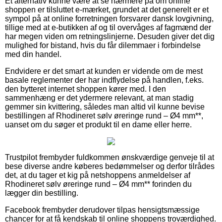
Et alternativ kunne være at se nærmere på om online
shoppen er tilsluttet e-mærket, grundet at det generelt er et
sympol på at online forretningen forsvarer dansk lovgivning,
tillige med at e-butikken af og til overvåges af fagmænd der
har megen viden om retningslinjerne. Desuden giver det dig
mulighed for bistand, hvis du får dilemmaer i forbindelse
med din handel.
Endvidere er det smart at kunden er vidende om de mest
basale reglementer der har indflydelse på handlen, f.eks.
den bytteret internet shoppen kører med. I den
sammenhæng er det ydermere relevant, at man stadig
gemmer sin kvittering, således man altid vil kunne bevise
bestillingen af Rhodineret sølv øreringe rund – Ø4 mm**,
uanset om du søger et produkt til en dame eller herre.
Trustpilot frembyder fuldkommen ønskværdige genveje til at
bese diverse andre køberes bedømmelser og derfor tilrådes
det, at du tager et kig på netshoppens anmeldelser af
Rhodineret sølv øreringe rund – Ø4 mm** forinden du
lægger din bestilling.
Facebook frembyder derudover tilpas hensigtsmæssige
chancer for at få kendskab til online shoppens troværdighed.