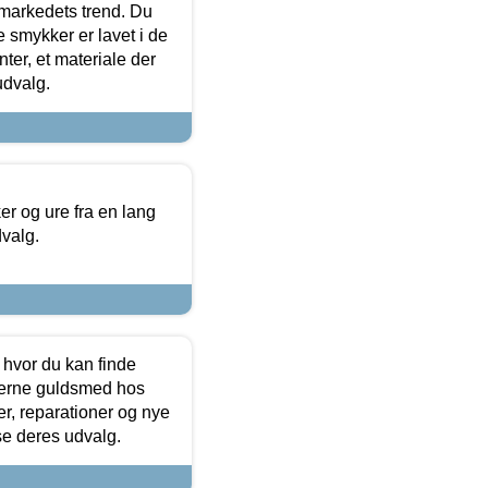
markedets trend. Du
e smykker er lavet i de
ter, et materiale der
udvalg.
 og ure fra en lang
dvalg.
 hvor du kan finde
terne guldsmed hos
r, reparationer og nye
se deres udvalg.