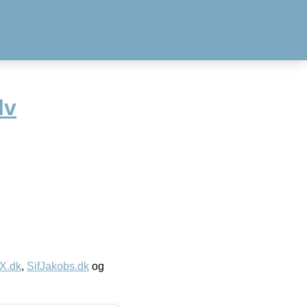
lv
IX.dk
,
SifJakobs.dk
og