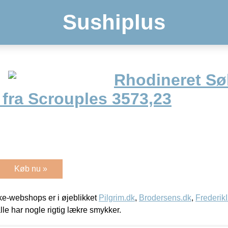
Sushiplus
Rhodineret Sø
fra Scrouples 3573,23
Køb nu »
e-webshops er i øjeblikket
Pilgrim.dk
,
Brodersens.dk
,
Frederik
lle har nogle rigtig lækre smykker.