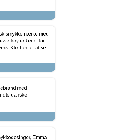
dansk smykkemærke med
ewellery er kendt for
ers. Klik her for at se
kkebrand med
ndte danske
mykkedesinger, Emma