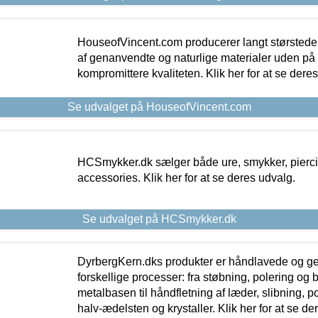
HouseofVincent.com producerer langt størstede
af genanvendte og naturlige materialer uden p
kompromittere kvaliteten. Klik her for at se dere
Se udvalget på HouseofVincent.com
HCSmykker.dk sælger både ure, smykker, pierc
accessories. Klik her for at se deres udvalg.
Se udvalget på HCSmykker.dk
DyrbergKern.dks produkter er håndlavede og 
forskellige processer: fra støbning, polering og
metalbasen til håndfletning af læder, slibning, p
halv-ædelsten og krystaller. Klik her for at se de