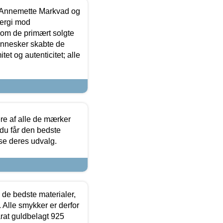
- Annemette Markvad og
ergi mod
som de primært solgte
mennesker skabte de
et og autenticitet; alle
.
re af alle de mærker
 du får den bedste
 se deres udvalg.
 de bedste materialer,
 Alle smykker er derfor
arat guldbelagt 925