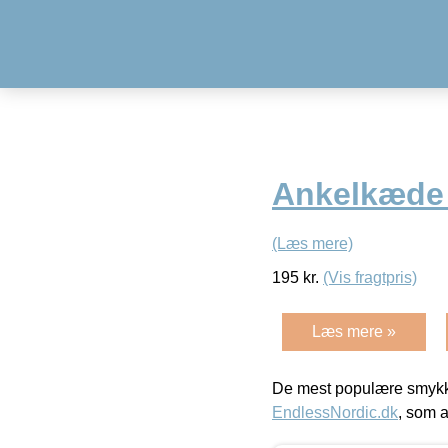
Ankelkæde 
(Læs mere)
195
kr.
(Vis fragtpris)
Læs mere »
De mest populære smykk
EndlessNordic.dk
, som a