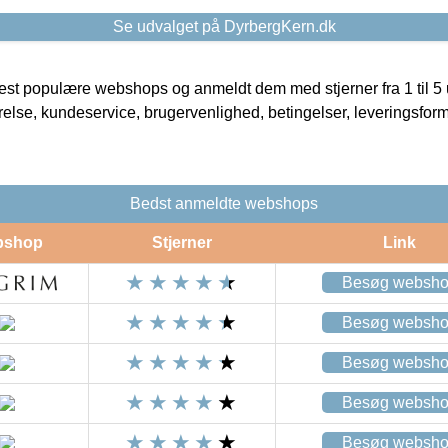
Se udvalget på DyrbergKern.dk
t populære webshops og anmeldt dem med stjerner fra 1 til 5 ud
rrelse, kundeservice, brugervenlighed, betingelser, leveringsfor
Bedst anmeldte webshops
bshop
Stjerner
Link
Besøg websh
Besøg websh
Besøg websh
Besøg websh
Besøg websh