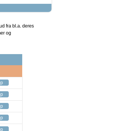
 fra bl.a. deres
mer og
op
op
op
op
op