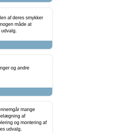
len af deres smykker
å nogen måde at
s udvalg.
inger og andre
gennemgår mange
 belægning af
olering og montering af
res udvalg.