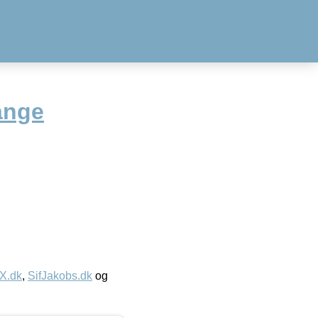
ange
IX.dk
,
SifJakobs.dk
og