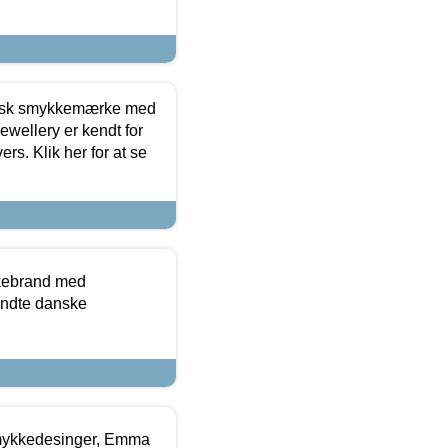
dansk smykkemærke med
ewellery er kendt for
ers. Klik her for at se
kkebrand med
ndte danske
mykkedesinger, Emma