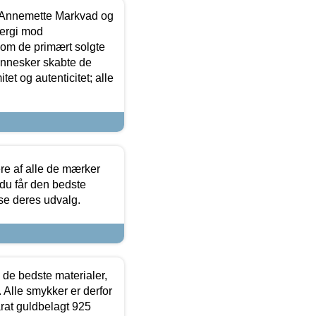
- Annemette Markvad og
ergi mod
som de primært solgte
mennesker skabte de
et og autenticitet; alle
.
re af alle de mærker
 du får den bedste
 se deres udvalg.
 de bedste materialer,
 Alle smykker er derfor
arat guldbelagt 925