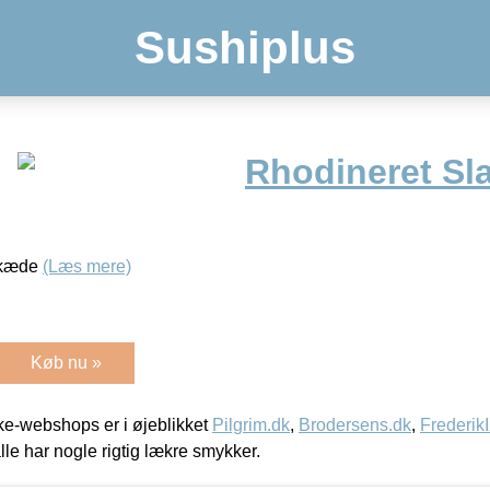
Sushiplus
Rhodineret Sl
vkæde
(Læs mere)
Køb nu »
e-webshops er i øjeblikket
Pilgrim.dk
,
Brodersens.dk
,
Frederik
lle har nogle rigtig lækre smykker.