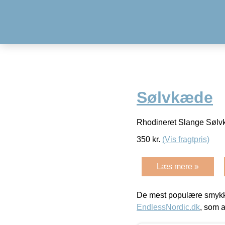
Sølvkæde
Rhodineret Slange Søl
350
kr.
(Vis fragtpris)
Læs mere »
De mest populære smykk
EndlessNordic.dk
, som a