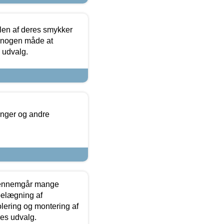
len af deres smykker
å nogen måde at
s udvalg.
inger og andre
gennemgår mange
 belægning af
olering og montering af
res udvalg.