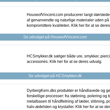
HouseofVincent.com producerer langt størstede
af genanvendte og naturlige materialer uden p
kompromittere kvaliteten. Klik her for at se dere
Se udvalget på HouseofVincent.com
HCSmykker.dk sælger både ure, smykker, pierc
accessories. Klik her for at se deres udvalg.
Se udvalget på HCSmykker.dk
DyrbergKern.dks produkter er håndlavede og 
forskellige processer: fra støbning, polering og
metalbasen til håndfletning af læder, slibning, p
halv-ædelsten og krystaller. Klik her for at se de