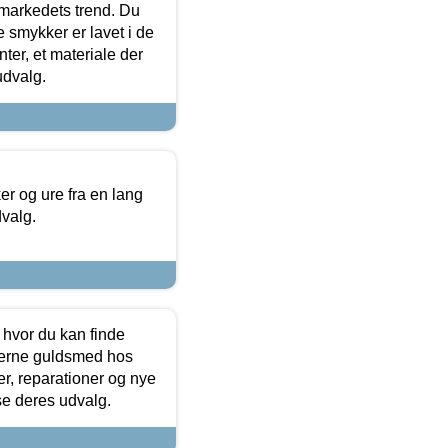
markedets trend. Du
e smykker er lavet i de
ter, et materiale der
udvalg.
 og ure fra en lang
dvalg.
 hvor du kan finde
terne guldsmed hos
r, reparationer og nye
se deres udvalg.