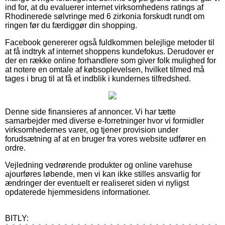
ind for, at du evaluerer internet virksomhedens ratings af
Rhodinerede sølvringe med 6 zirkonia forskudt rundt om
ringen før du færdiggør din shopping.
Facebook genererer også fuldkommen belejlige metoder til
at få indtryk af internet shoppens kundefokus. Derudover er
der en række online forhandlere som giver folk mulighed for
at notere en omtale af købsoplevelsen, hvilket tilmed må
tages i brug til at få et indblik i kundernes tilfredshed.
Denne side finansieres af annoncer. Vi har tætte
samarbejder med diverse e-forretninger hvor vi formidler
virksomhedernes varer, og tjener provision under
forudsætning af at en bruger fra vores website udfører en
ordre.
Vejledning vedrørende produkter og online varehuse
ajourføres løbende, men vi kan ikke stilles ansvarlig for
ændringer der eventuelt er realiseret siden vi nyligst
opdaterede hjemmesidens informationer.
BITLY: