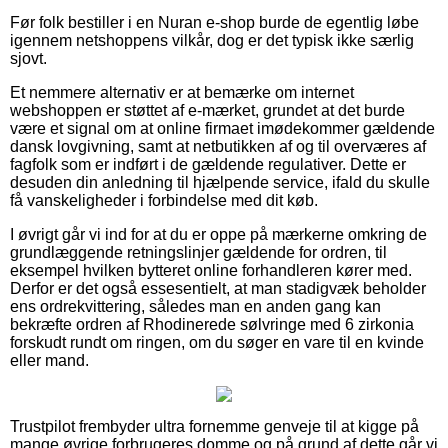
Før folk bestiller i en Nuran e-shop burde de egentlig løbe
igennem netshoppens vilkår, dog er det typisk ikke særlig
sjovt.
Et nemmere alternativ er at bemærke om internet
webshoppen er støttet af e-mærket, grundet at det burde
være et signal om at online firmaet imødekommer gældende
dansk lovgivning, samt at netbutikken af og til overværes af
fagfolk som er indført i de gældende regulativer. Dette er
desuden din anledning til hjælpende service, ifald du skulle
få vanskeligheder i forbindelse med dit køb.
I øvrigt går vi ind for at du er oppe på mærkerne omkring de
grundlæggende retningslinjer gældende for ordren, til
eksempel hvilken bytteret online forhandleren kører med.
Derfor er det også essesentielt, at man stadigvæk beholder
ens ordrekvittering, således man en anden gang kan
bekræfte ordren af Rhodinerede sølvringe med 6 zirkonia
forskudt rundt om ringen, om du søger en vare til en kvinde
eller mand.
Trustpilot frembyder ultra fornemme genveje til at kigge på
mange øvrige forbrugeres domme og på grund af dette går vi