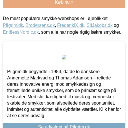
Køb nu »
De mest populære smykke-webshops er i øjeblikket
Pilgrim.dk
,
Brodersens.dk
,
FrederikIX.dk
,
SifJakobs.dk
og
EndlessNordic.dk
, som alle har nogle rigtig lækre smykker.
Pilgrim.dk begyndte i 1983, da de to danskere -
Annemette Markvad og Thomas Adamsen – rettede
deres innovative energi mod smykkedesign og
fremstillede unikke smykker, som de primært solgte på
festivaler. Med stor kærlighed til musik og mennesker
skabte de smykker, som afspejlede deres spontanitet,
intimitet og autenticitet; alle dybtfølte værdier. Klik her for
at se deres udvalg.
Se udvalget på Pilgrim.dk