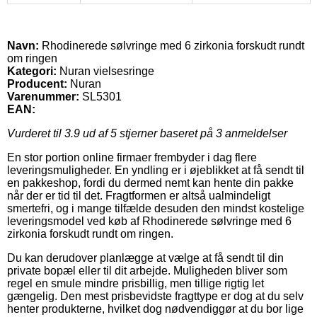
Navn:
Rhodinerede sølvringe med 6 zirkonia forskudt rundt
om ringen
Kategori:
Nuran vielsesringe
Producent:
Nuran
Varenummer:
SL5301
EAN:
Vurderet til
3.9
ud af 5 stjerner baseret på
3
anmeldelser
En stor portion online firmaer frembyder i dag flere
leveringsmuligheder. En yndling er i øjeblikket at få sendt til
en pakkeshop, fordi du dermed nemt kan hente din pakke
når der er tid til det. Fragtformen er altså ualmindeligt
smertefri, og i mange tilfælde desuden den mindst kostelige
leveringsmodel ved køb af Rhodinerede sølvringe med 6
zirkonia forskudt rundt om ringen.
Du kan derudover planlægge at vælge at få sendt til din
private bopæl eller til dit arbejde. Muligheden bliver som
regel en smule mindre prisbillig, men tillige rigtig let
gængelig. Den mest prisbevidste fragttype er dog at du selv
henter produkterne, hvilket dog nødvendiggør at du bor lige