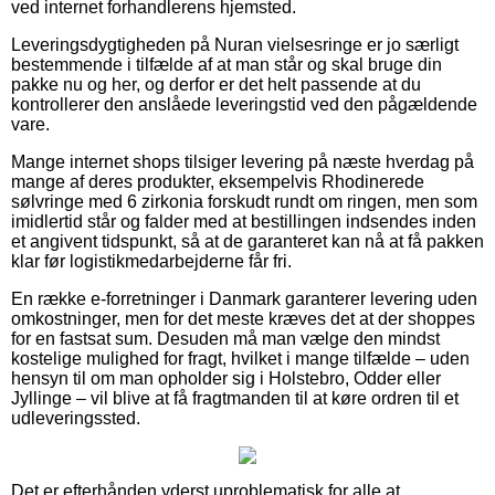
ved internet forhandlerens hjemsted.
Leveringsdygtigheden på Nuran vielsesringe er jo særligt
bestemmende i tilfælde af at man står og skal bruge din
pakke nu og her, og derfor er det helt passende at du
kontrollerer den anslåede leveringstid ved den pågældende
vare.
Mange internet shops tilsiger levering på næste hverdag på
mange af deres produkter, eksempelvis Rhodinerede
sølvringe med 6 zirkonia forskudt rundt om ringen, men som
imidlertid står og falder med at bestillingen indsendes inden
et angivent tidspunkt, så at de garanteret kan nå at få pakken
klar før logistikmedarbejderne får fri.
En række e-forretninger i Danmark garanterer levering uden
omkostninger, men for det meste kræves det at der shoppes
for en fastsat sum. Desuden må man vælge den mindst
kostelige mulighed for fragt, hvilket i mange tilfælde – uden
hensyn til om man opholder sig i Holstebro, Odder eller
Jyllinge – vil blive at få fragtmanden til at køre ordren til et
udleveringssted.
Det er efterhånden yderst uproblematisk for alle at