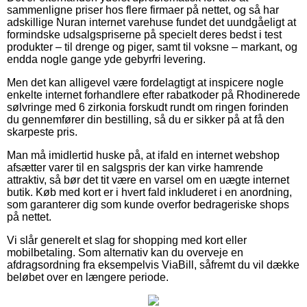
sammenligne priser hos flere firmaer på nettet, og så har
adskillige Nuran internet varehuse fundet det uundgåeligt at
formindske udsalgspriserne på specielt deres bedst i test
produkter – til drenge og piger, samt til voksne – markant, og
endda nogle gange yde gebyrfri levering.
Men det kan alligevel være fordelagtigt at inspicere nogle
enkelte internet forhandlere efter rabatkoder på Rhodinerede
sølvringe med 6 zirkonia forskudt rundt om ringen forinden
du gennemfører din bestilling, så du er sikker på at få den
skarpeste pris.
Man må imidlertid huske på, at ifald en internet webshop
afsætter varer til en salgspris der kan virke hamrende
attraktiv, så bør det tit være en varsel om en uægte internet
butik. Køb med kort er i hvert fald inkluderet i en anordning,
som garanterer dig som kunde overfor bedrageriske shops
på nettet.
Vi slår generelt et slag for shopping med kort eller
mobilbetaling. Som alternativ kan du overveje en
afdragsordning fra eksempelvis ViaBill, såfremt du vil dække
beløbet over en længere periode.